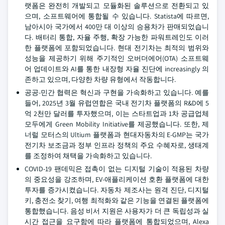
랫폼은 완전히 개발되고 모듈화된 솔루션으로 전환되고 있
으며, 소프트웨어에 통합될 수 있습니다. Statista에 따르면,
남아시아 국가에서 400만 대 이상의 승용차가 판매되었습니
다. 배터리 통합, 자율 주행, 확장 가능한 파워트레인도 이러
한 플랫폼에 포함되었습니다. 현대 전기차는 최적의 범위와
성능을 제공하기 위해 주기적인 오버더에어(OTA) 소프트웨
어 업데이트와 AI를 통한 내장형 자율 진단에 increasingly 의
존하고 있으며, 다양한 차량 유형에서 작동합니다.
공공-민간 협력은 혁신과 구현을 가속화하고 있습니다. 예를
들어, 2025년 3월 유럽연합은 국내 전기차 플랫폼의 R&D에 5
억 2천만 달러를 투자했으며, 이는 스타트업과 1차 공급업체
모두에게 Green Mobility Initiative를 제공했습니다. 또한, 제
너럴 모터스의 Ultium 플랫폼과 현대자동차의 E-GMP는 국가
전기차 보조금과 정부 인프라 정책의 주요 수혜자로, 생태계
를 조정하여 채택을 가속화하고 있습니다.
COVID-19 팬데믹은 접촉이 없는 디지털 기술이 적용된 차량
의 중요성을 강조하며, EV-애플리케이션 호환 플랫폼에 대한
투자를 증가시켰습니다. 자동차 제조사는 원격 진단, 디지털
키, 충전소 찾기, 여행 최적화와 같은 기능을 연결된 플랫폼에
통합했습니다. 음성 비서 지원은 사용자가 더 큰 독립성과 실
시간 접근을 요구함에 따라 플랫폼에 통합되었으며, Alexa