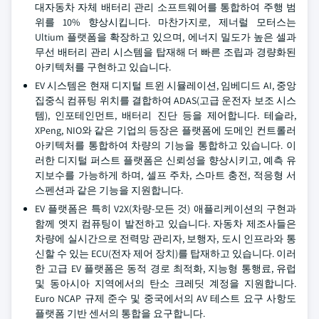
대자동차 자체 배터리 관리 소프트웨어를 통합하여 주행 범
위를 10% 향상시킵니다. 마찬가지로, 제너럴 모터스는
Ultium 플랫폼을 확장하고 있으며, 에너지 밀도가 높은 셀과
무선 배터리 관리 시스템을 탑재해 더 빠른 조립과 경량화된
아키텍처를 구현하고 있습니다.
EV 시스템은 현재 디지털 트윈 시뮬레이션, 임베디드 AI, 중앙
집중식 컴퓨팅 위치를 결합하여 ADAS(고급 운전자 보조 시스
템), 인포테인먼트, 배터리 진단 등을 제어합니다. 테슬라,
XPeng, NIO와 같은 기업의 등장은 플랫폼에 도메인 컨트롤러
아키텍처를 통합하여 차량의 기능을 통합하고 있습니다. 이
러한 디지털 퍼스트 플랫폼은 신뢰성을 향상시키고, 예측 유
지보수를 가능하게 하며, 셀프 주차, 스마트 충전, 적응형 서
스펜션과 같은 기능을 지원합니다.
EV 플랫폼은 특히 V2X(차량-모든 것) 애플리케이션의 구현과
함께 엣지 컴퓨팅이 발전하고 있습니다. 자동차 제조사들은
차량에 실시간으로 전력망 관리자, 보행자, 도시 인프라와 통
신할 수 있는 ECU(전자 제어 장치)를 탑재하고 있습니다. 이러
한 고급 EV 플랫폼은 동적 경로 최적화, 지능형 통행료, 유럽
및 동아시아 지역에서의 탄소 크레딧 계정을 지원합니다.
Euro NCAP 규제 준수 및 중국에서의 AV 테스트 요구 사항도
플랫폼 기반 센서의 통합을 요구합니다.