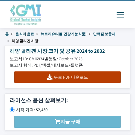
홈
음식과 음료
뉴트라슈티컬(건강기능식품)
단백질 보충제
해양 콜라겐 시장
해양 콜라겐 시장 크기 및 공유 2024 to 2032
보고서 ID: GMI6934
발행일: October 2023
보고서 형식: PDF/엑셀/대시보드/플랫폼
무료 PDF 다운로드
라이선스 옵션 살펴보기:
시작 가격: $2,450
지금 구매