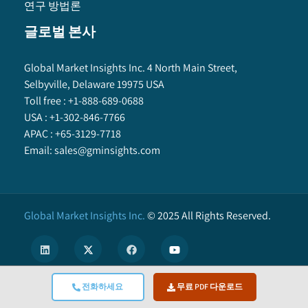
연구 방법론
글로벌 본사
Global Market Insights Inc. 4 North Main Street,
Selbyville, Delaware 19975 USA
Toll free :
+1-888-689-0688
USA :
+1-302-846-7766
APAC :
+65-3129-7718
Email:
sales@gminsights.com
Global Market Insights Inc.
©
2025
All Rights Reserved.
전화하세요
무료 PDF 다운로드
X
We use cookies to enhance user experience. (
Privacy Policy
)