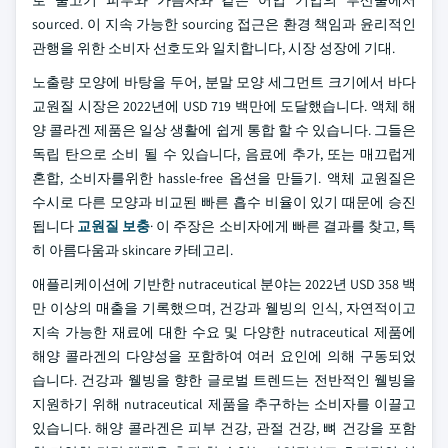
로 물고기 피부와 가늠자와 같은 어업 기업의 부산물에서
sourced. 이 지속 가능한 sourcing 접근은 환경 책임과 윤리적인
관행을 위한 소비자 선호도와 일치합니다, 시장 성장에 기대.
노출량 모양에 바탕을 두어, 분말 모양 세그먼트 크기에서 바다
교원질 시장은 2022년에 USD 719 백만에 도달했습니다. 액체 해
양 콜라겐 제품은 일상 생활에 쉽게 통합 할 수 있습니다. 그들은
독립 탄으로 소비 될 수 있습니다, 음료에 추가, 또는 매끄럽게
혼합, 소비자를위한 hassle-free 옵션을 만들기. 액체 교원질은
수시로 다른 모양과 비교된 빠른 흡수 비율이 있기 때문에 승진
됩니다
교원질 보충
· 이 주장은 소비자에게 빠른 결과를 찾고, 특
히 아름다움과 skincare 카테고리.
애플리케이션에 기반한 nutraceutical 분야는 2022년 USD 358 백
만 이상의 매출을 기록했으며, 건강과 웰빙의 인식, 자연적이고
지속 가능한 재료에 대한 수요 및 다양한 nutraceutical 제품에
해양 콜라겐의 다양성을 포함하여 여러 요인에 의해 구동되었
습니다. 건강과 웰빙을 향한 글로벌 트렌드는 전반적인 웰빙을
지원하기 위해 nutraceutical 제품을 추구하는 소비자를 이끌고
있습니다. 해양 콜라겐은 피부 건강, 관절 건강, 뼈 건강을 포함