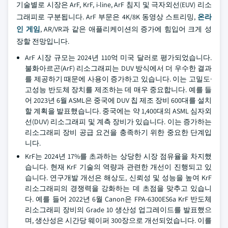
기술별로 시장은 ArF, KrF, i-line, ArF 침지 및 극자외선(EUV) 리소
그래피로 구분됩니다. ArF 부문은 4K/8K 동영상 스트리밍,
온라
인 게임
, AR/VR과 같은 애플리케이션의 증가에 힘입어 크게 성
장할 전망입니다.
ArF 시장 규모는 2024년 110억 미국 달러로 평가되었습니다.
불화아르곤(ArF) 리소그래피는 DUV 방식에서 더 우수한 결과
를 제공하기 때문에 사용이 증가하고 있습니다. 이는 고밀도·
고성능 반도체 장치를 제조하는 데 매우 중요합니다. 예를 들
어 2023년 6월 ASML은 중국에 DUV 칩 제조 장비 600대를 설치
할 계획을 발표했습니다. 중국에는 약 1,400대의 ASML 심자외
선(DUV) 리소그래피 및 계측 장비가 있습니다. 이는 증가하는
리소그래피 장비 공급 요건을 충족하기 위한 중요한 단계입
니다.
KrF는 2024년 17%를 초과하는 상당한 시장 점유율을 차지했
습니다. 현재 KrF 기술의 역량과 관련한 개선이 진행되고 있
습니다. 연구개발 개선은 해상도, 신뢰성 및 성능을 높여 KrF
리소그래피의 경쟁력을 강화하는 데 초점을 맞추고 있습니
다. 예를 들어 2022년 6월 Canon은 FPA-6300ES6a KrF 반도체
리소그래피 장비의 Grade 10 생산성 업그레이드를 발표했으
며, 생산성은 시간당 웨이퍼 300장으로 개선되었습니다. 이를