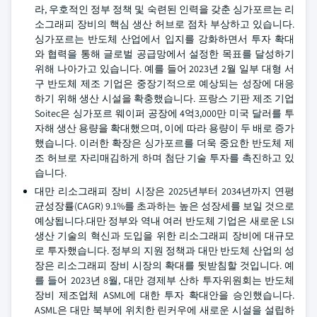
라, 우호적인 정부 정책 및 숙련된 인력을 갖춘 싱가포르는 리
소그래피 장비의 핵심 생산 허브로 점차 부상하고 있습니다.
싱가포르는 반도체 산업에서 입지를 강화하면서 투자 확대
와 협력을 통해 글로벌 공급망에서 설정한 목표를 달성하기
위해 나아가고 있습니다. 예를 들어 2023년 2월 일부 대형 서
구 반도체 제조 기업은 중장기적으로 예상되는 성장에 대응
하기 위해 생산 시설을 확충했습니다. 프랑스 기판 제조 기업
Soitec은 싱가포르 웨이퍼 공장에 4억3,000만 미국 달러를 투
자해 생산 용량을 확대했으며, 이에 따라 용량이 두 배로 증가
했습니다. 이러한 확장은 싱가포르를 더욱 중요한 반도체 제
조 허브로 자리매김하게 하며 첨단 기술 투자를 촉진하고 있
습니다.
대만 리소그래피 장비 시장은 2025년부터 2034년까지 연평
균성장률(CAGR) 9.1%를 초과하는 높은 성장세를 보일 것으로
예상됩니다.대만 정부와 역내 여러 반도체 기업은 새로운 LSI
생산 기술의 혁신과 도입을 위한 리소그래피 장비에 대규모
로 투자했습니다. 정부의 지원 정책과 대만 반도체 산업의 성
장은 리소그래피 장비 시장의 확대를 뒷받침할 것입니다. 예
를 들어 2023년 8월, 대만 경제부 산하 투자위원회는 반도체
장비 제조업체 ASML에 대한 투자 확대안을 승인했습니다.
ASML은 대만 북부에 위치한 린커우에 새로운 시설을 설립하