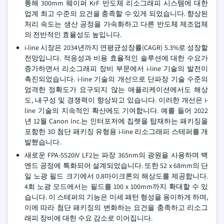
통해 300mm 웨이퍼 KrF 반도체 리소그래피 시스템에 대한
업계 최고 수준의 요건을 충족할 수 있게 되었습니다. 향상된
처리 속도는 생산 공정을 가속화하고 다른 반도체 제조업체
의 전반적인 효율성도 높입니다.
i-line 시장은 2034년까지 연평균성장률(CAGR) 5.3%로 성장할
전망입니다. 적응성과 비용 효율적인 솔루션에 대한 수요가
증가하면서 리소그래피 장비 부문에서 i-line 기술의 발전이
촉진되었습니다. i-line 기술의 개선으로 단파장 기술 수준의
엄격한 정확도가 요구되지 않는 애플리케이션에서도 해상
도, 내구성 및 경쟁력이 향상되고 있습니다. 이러한 개선은 i-
line 기술의 지속적인 확산에도 기여합니다. 예를 들어 2022
년 12월 Canon Inc.는 인터포저에 칩렛을 탑재하는 패키징을
포함한 3D 첨단 패키징 유형용 i-line 리소그래피 스테퍼를 개
발했습니다.
새로운 FPA-5520iV LF2는 파장 365nm의 광원을 사용하며 백
엔드 공정에 특화되어 설계되었습니다. 또한 52 x 68mm의 단
일 노광 필드 크기에서 0.8마이크론의 해상도를 제공합니다.
4회 노광 모드에서는 필드를 100 x 100mm까지 확대할 수 있
습니다. 이 스테퍼의 기능은 미세 패턴 형성을 용이하게 하며,
이에 따라 첨단 패키징의 변화하는 요건을 충족하고 리소그
래피 장비에 대한 수요 감소로 이어집니다.