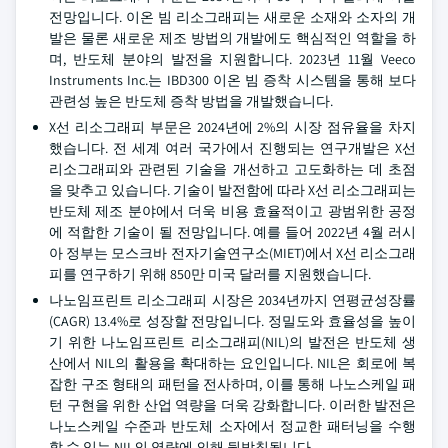
전망입니다. 이온 빔 리소그래피는 새로운 소재와 소자의 개
발은 물론 새로운 제조 방법의 개발에도 핵심적인 역할을 하
며, 반도체 분야의 발전을 지원합니다. 2023년 11월 Veeco
Instruments Inc.는 IBD300 이온 빔 증착 시스템을 통해 보다
관련성 높은 반도체 증착 방법을 개발했습니다.
X선 리소그래피 부문은 2024년에 2%의 시장 점유율을 차지
했습니다. 전 세계 여러 국가에서 진행되는 연구개발은 X선
리소그래피와 관련된 기술을 개선하고 고도화하는 데 초점
을 맞추고 있습니다. 기술이 발전함에 따라 X선 리소그래피는
반도체 제조 분야에서 더욱 비용 효율적이고 광범위한 공정
에 적합한 기술이 될 전망입니다. 예를 들어 2022년 4월 러시
아 정부는 모스크바 전자기술연구소(MIET)에서 X선 리소그래
피를 연구하기 위해 850만 미국 달러를 지원했습니다.
나노임프린트 리소그래피 시장은 2034년까지 연평균성장률
(CAGR) 13.4%로 성장할 전망입니다. 정밀도와 효율성을 높이
기 위한 나노임프린트 리소그래피(NIL)의 발전은 반도체 생
산에서 NIL의 활용을 확대하는 요인입니다. NIL은 회로에 복
잡한 구조 형태의 패턴을 전사하며, 이를 통해 나노스케일 패
턴 구현을 위한 산업 역량을 더욱 강화합니다. 이러한 발전은
나노스케일 수준과 반도체 소자에서 정교한 패터닝을 수행
할 수 있는 NIL의 역량에 의해 뒷받침됩니다.