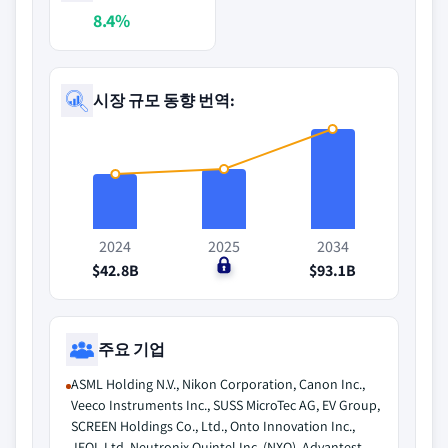
8.4%
시장 규모 동향 번역:
2024
2025
2034
$42.8B
$0
$93.1B
주요 기업
ASML Holding N.V., Nikon Corporation, Canon Inc.,
Veeco Instruments Inc., SUSS MicroTec AG, EV Group,
SCREEN Holdings Co., Ltd., Onto Innovation Inc.,
JEOL Ltd, Neutronix Quintel Inc. (NXQ), Advantest,