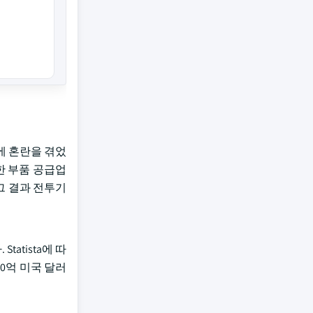
에 혼란을 겪었
한 부품 공급업
그 결과 전투기
atista에 따
00억 미국 달러