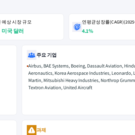
4년 예상 시장 규모
연평균성장률(CAGR)(2025~
억 미국 달러
4.1%
주요 기업
Airbus, BAE Systems, Boeing, Dassault Aviation, Hind
Aeronautics, Korea Aerospace Industries, Leonardo,
Martin, Mitsubishi Heavy Industries, Northrop Grumm
Textron Aviation, United Aircraft
과제