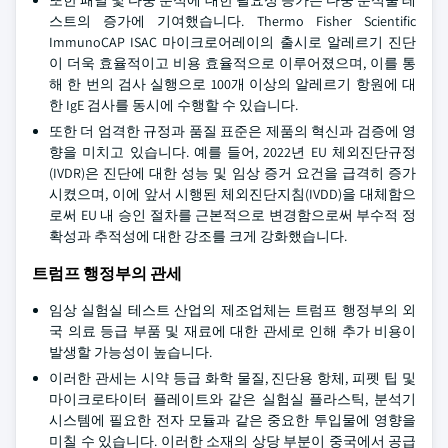
또한 패널 및 다중 분석에 대한 필요성 증가는 다중 분석물 테
스트의 증가에 기여했습니다. Thermo Fisher Scientific
ImmunoCAP ISAC 마이크로어레이의 출시로 알레르기 진단
이 더욱 효율적이고 비용 효율적으로 이루어졌으며, 이를 통
해 한 번의 검사 실행으로 100개 이상의 알레르기 항원에 대
한 IgE 검사를 동시에 수행할 수 있습니다.
또한 더 엄격한 규정과 품질 표준은 제품의 혁신과 검증에 영
향을 미치고 있습니다. 예를 들어, 2022년 EU 체외진단규정
(IVDR)은 진단에 대한 성능 및 임상 증거 요건을 급격히 증가
시켰으며, 이에 앞서 시행된 체외진단지침(IVDD)을 대체함으
로써 EU 내 승인 절차를 근본적으로 변경함으로써 부수적 정
확성과 추적성에 대한 강조를 크게 강화했습니다.
트럼프 행정부의 관세
임상 실험실 테스트 산업의 제조업체는 트럼프 행정부의 외
국 의료 등급 부품 및 재료에 대한 관세로 인해 추가 비용이
발생할 가능성이 높습니다.
이러한 관세는 시약 등급 화학 물질, 진단용 항체, 피펫 팁 및
마이크로타이터 플레이트와 같은 실험실 플라스틱, 분석기
시스템에 필요한 전자 모듈과 같은 중요한 투입물에 영향을
미칠 수 있습니다. 이러한 소재의 상당 부분이 중국에서 공급