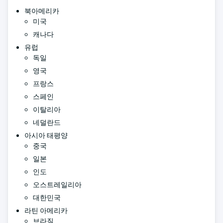
북아메리카
미국
캐나다
유럽
독일
영국
프랑스
스페인
이탈리아
네덜란드
아시아 태평양
중국
일본
인도
오스트레일리아
대한민국
라틴 아메리카
브라질