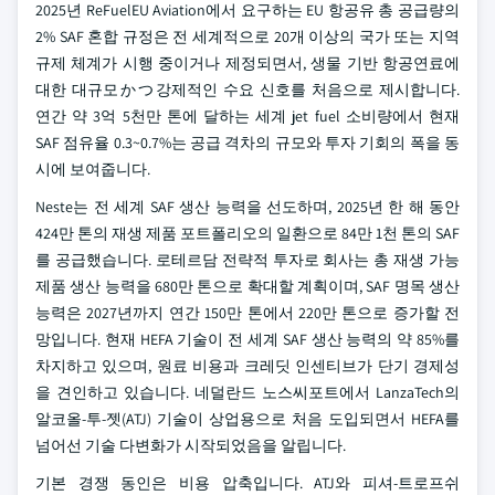
2025년 ReFuelEU Aviation에서 요구하는 EU 항공유 총 공급량의
2% SAF 혼합 규정은 전 세계적으로 20개 이상의 국가 또는 지역
규제 체계가 시행 중이거나 제정되면서, 생물 기반 항공연료에
대한 대규모かつ강제적인 수요 신호를 처음으로 제시합니다.
연간 약 3억 5천만 톤에 달하는 세계 jet fuel 소비량에서 현재
SAF 점유율 0.3~0.7%는 공급 격차의 규모와 투자 기회의 폭을 동
시에 보여줍니다.
Neste는 전 세계 SAF 생산 능력을 선도하며, 2025년 한 해 동안
424만 톤의 재생 제품 포트폴리오의 일환으로 84만 1천 톤의 SAF
를 공급했습니다. 로테르담 전략적 투자로 회사는 총 재생 가능
제품 생산 능력을 680만 톤으로 확대할 계획이며, SAF 명목 생산
능력은 2027년까지 연간 150만 톤에서 220만 톤으로 증가할 전
망입니다. 현재 HEFA 기술이 전 세계 SAF 생산 능력의 약 85%를
차지하고 있으며, 원료 비용과 크레딧 인센티브가 단기 경제성
을 견인하고 있습니다. 네덜란드 노스씨포트에서 LanzaTech의
알코올-투-젯(ATJ) 기술이 상업용으로 처음 도입되면서 HEFA를
넘어선 기술 다변화가 시작되었음을 알립니다.
기본 경쟁 동인은 비용 압축입니다. ATJ와 피셔-트로프쉬