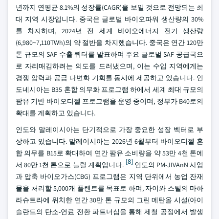
년까지 연평균 8.1%의 성장률(CAGR)을 보일 것으로 전망되는 최
대 지역 시장입니다. 중국은 글로벌 바이오파워 생산량의 30%
를 차지하며, 2024년 전 세계 바이오에너지 전기 생산량
(6,980~7,110TWh)의 약 절반을 차지했습니다. 중국은 연간 120만
톤 규모의 SAF 수출 쿼터를 발표하며 주요 글로벌 SAF 공급국으
로 자리매김하려는 의도를 드러냈으며, 이는 수입 지역에게는
경쟁 압력과 공급 다변화 기회를 동시에 제공하고 있습니다. 인
도네시아는 B35 혼합 의무화 프로그램 하에서 세계 최대 규모의
팜유 기반 바이오디젤 프로그램을 운영 중이며, 정부가 B40로의
확대를 계획하고 있습니다.
인도와 말레이시아는 단기적으로 가장 중요한 성장 벡터로 부
상하고 있습니다. 말레이시아는 2026년 6월부터 바이오디젤 혼
합 의무를 B15로 확대하여 연간 팜유 소비량을 약 53만 4천 톤에
[8]
서 80만 1천 톤으로 늘릴 계획입니다.
인도의 PM-JIVAnN 사업
과 압축 바이오가스(CBG) 프로그램은 지역 단위에서 농업 잔재
물을 처리할 5,000개 플랜트를 목표로 하며, 자이와 스틸의 마하
라슈트라에 위치한 연간 30만 톤 규모의 그린 메탄올 시설(아이
슬란드의 탄소-연료 전환 파트너십을 통해 제철 공정에서 발생