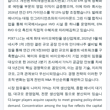
습니다. 개선된 RIN(재생연료표시번호) 가치와 EPA 정책 명확화
로 에탄올 부문의 영업 이익이 급증했으며, 이에 따라 회사는
2026년 연간 EPS 가이던스를 약 15% 상향 조정했습니다. 발레로
에너지는 대링 인그리디언츠와의 다이아몬드 그린 디젤 합작사
업을 통해 미국에서argest HVO 시설 중 하나를 운영하며, EPA
RVO 수요 촉진의 직접적 수혜자로 자리매김하고 있습니다.
POET LLC는 세계 최대 바이오에탄올 생산업체로, 2025년 9월 테
네시주 1억 2천만 갤런 규모 공장 인수와 인디애나주 셸비빌 확
장을 통해 연간 1억 9천300만 갤런 규모의 플랜트 네트워크를 구
축했습니다. 북미와 유럽의 바이오에너지 기업 35명의 임원을
대상으로 한 2025년 2분기 조사에서 71%가 공급망 안보를 차세
대 5년간의 핵심 경쟁력으로 꼽았으며, 이는 공정 기술, 지리적
규모, 고객 관계보다 우선시되었습니다. 경쟁 전략의 이러한 구
조적 변화는 업계 전반의 M&A 우선순위를 재편하고 있습니다.
시장 점유율의 나머지 70%는 지역 생산업체, 종합 에너지 대기
업, 대규모 운영업체, 전문 생산업체 등으로 분산되어 있습니
다.larger players acquire capacity to meet growing policy-driven
demand. Concentration among the top five reflects the capital