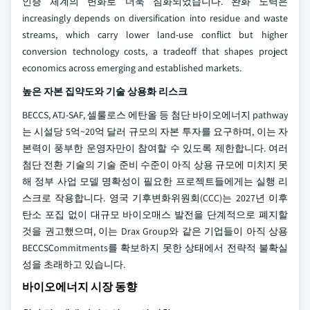
인증 체계의 변화로 더욱 심화되었습니다. 완화 노력은
increasingly depends on diversification into residue and waste
streams, which carry lower land-use conflict but higher
conversion technology costs, a tradeoff that shapes project
economics across emerging and established markets.
높은 자본 집약도와 기술 상용화 리스크
BECCS, ATJ-SAF, 셀룰로스 에탄올 등 첨단 바이오에너지 pathway
는 시설당 5억~20억 달러 규모의 자본 투자를 요구하며, 이는 자
본력이 풍부한 운영자만이 참여할 수 있도록 제한합니다. 여러
첨단 전환 기술의 기술 준비 수준이 아직 상용 규모에 미치지 못
해 정부 사업 모델 명확성이 필요한 프로젝트들에게는 실행 리
스크로 작용합니다. 영국 기후변화위원회(CCC)는 2027년 이후
탄소 포집 없이 대규모 바이오매스 발전을 단계적으로 폐지할
것을 권고했으며, 이는 Drax Group와 같은 기업들이 아직 상용
BECCSCommitments를 확보하지 못한 상태에서 전략적 불확실
성을 초래하고 있습니다.
바이오에너지 시장 동향