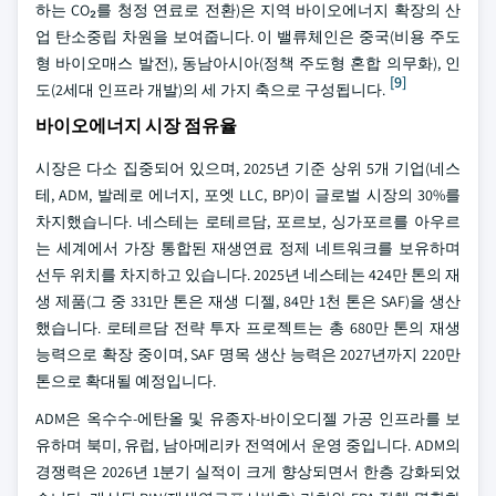
하는 CO₂를 청정 연료로 전환)은 지역 바이오에너지 확장의 산
업 탄소중립 차원을 보여줍니다. 이 밸류체인은 중국(비용 주도
형 바이오매스 발전), 동남아시아(정책 주도형 혼합 의무화), 인
[9]
도(2세대 인프라 개발)의 세 가지 축으로 구성됩니다.
바이오에너지 시장 점유율
시장은 다소 집중되어 있으며, 2025년 기준 상위 5개 기업(네스
테, ADM, 발레로 에너지, 포엣 LLC, BP)이 글로벌 시장의 30%를
차지했습니다. 네스테는 로테르담, 포르보, 싱가포르를 아우르
는 세계에서 가장 통합된 재생연료 정제 네트워크를 보유하며
선두 위치를 차지하고 있습니다. 2025년 네스테는 424만 톤의 재
생 제품(그 중 331만 톤은 재생 디젤, 84만 1천 톤은 SAF)을 생산
했습니다. 로테르담 전략 투자 프로젝트는 총 680만 톤의 재생
능력으로 확장 중이며, SAF 명목 생산 능력은 2027년까지 220만
톤으로 확대될 예정입니다.
ADM은 옥수수-에탄올 및 유종자-바이오디젤 가공 인프라를 보
유하며 북미, 유럽, 남아메리카 전역에서 운영 중입니다. ADM의
경쟁력은 2026년 1분기 실적이 크게 향상되면서 한층 강화되었