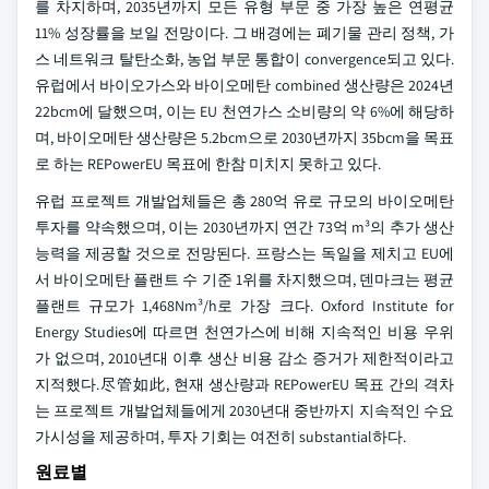
를 차지하며, 2035년까지 모든 유형 부문 중 가장 높은 연평균
11% 성장률을 보일 전망이다. 그 배경에는 폐기물 관리 정책, 가
스 네트워크 탈탄소화, 농업 부문 통합이 convergence되고 있다.
유럽에서 바이오가스와 바이오메탄 combined 생산량은 2024년
22bcm에 달했으며, 이는 EU 천연가스 소비량의 약 6%에 해당하
며, 바이오메탄 생산량은 5.2bcm으로 2030년까지 35bcm을 목표
로 하는 REPowerEU 목표에 한참 미치지 못하고 있다.
유럽 프로젝트 개발업체들은 총 280억 유로 규모의 바이오메탄
투자를 약속했으며, 이는 2030년까지 연간 73억 m³의 추가 생산
능력을 제공할 것으로 전망된다. 프랑스는 독일을 제치고 EU에
서 바이오메탄 플랜트 수 기준 1위를 차지했으며, 덴마크는 평균
플랜트 규모가 1,468Nm³/h로 가장 크다. Oxford Institute for
Energy Studies에 따르면 천연가스에 비해 지속적인 비용 우위
가 없으며, 2010년대 이후 생산 비용 감소 증거가 제한적이라고
지적했다.尽管如此, 현재 생산량과 REPowerEU 목표 간의 격차
는 프로젝트 개발업체들에게 2030년대 중반까지 지속적인 수요
가시성을 제공하며, 투자 기회는 여전히 substantial하다.
원료별