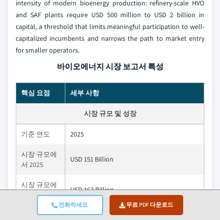
intensity of modern bioenergy production: refinery-scale HVO
and SAF plants require USD 500 million to USD 2 billion in
capital, a threshold that limits meaningful participation to well-
capitalized incumbents and narrows the path to market entry
for smaller operators.
바이오에너지 시장 보고서 특성
핵심 요점
세부 사항
시장 규모 및 성장
기준 연도
2025
시장 규모에
USD 151 Billion
서 2025
시장 규모에
USD 163 Billion
서 2026
전화하세요
무료 PDF 다운로드
예측 기간