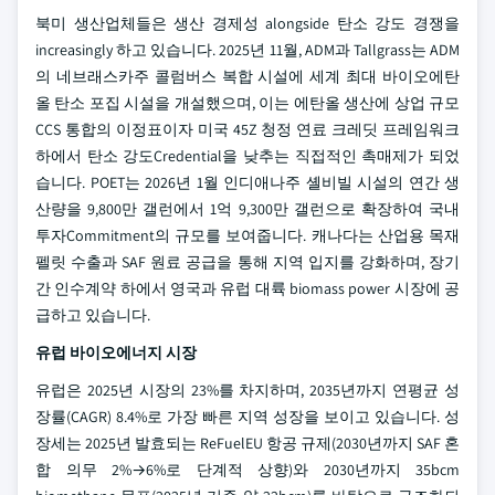
북미 생산업체들은 생산 경제성 alongside 탄소 강도 경쟁을
increasingly 하고 있습니다. 2025년 11월, ADM과 Tallgrass는 ADM
의 네브래스카주 콜럼버스 복합 시설에 세계 최대 바이오에탄
올 탄소 포집 시설을 개설했으며, 이는 에탄올 생산에 상업 규모
CCS 통합의 이정표이자 미국 45Z 청정 연료 크레딧 프레임워크
하에서 탄소 강도Credential을 낮추는 직접적인 촉매제가 되었
습니다. POET는 2026년 1월 인디애나주 셸비빌 시설의 연간 생
산량을 9,800만 갤런에서 1억 9,300만 갤런으로 확장하여 국내
투자Commitment의 규모를 보여줍니다. 캐나다는 산업용 목재
펠릿 수출과 SAF 원료 공급을 통해 지역 입지를 강화하며, 장기
간 인수계약 하에서 영국과 유럽 대륙 biomass power 시장에 공
급하고 있습니다.
유럽 바이오에너지 시장
유럽은 2025년 시장의 23%를 차지하며, 2035년까지 연평균 성
장률(CAGR) 8.4%로 가장 빠른 지역 성장을 보이고 있습니다. 성
장세는 2025년 발효되는 ReFuelEU 항공 규제(2030년까지 SAF 혼
합 의무 2%→6%로 단계적 상향)와 2030년까지 35bcm