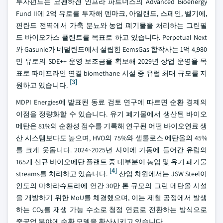
투자펀드는 코펜하겐 인프라 파트너스의 Advanced Bioenergy
Fund II에 2억 유로를 투자해 덴마크, 아일랜드, 스페인, 벨기에,
핀란드 전역에서 가축 분뇨와 농업 폐기물을 처리하는 그린필
드 바이오가스 플랜트를 목표로 하고 있습니다. Perpetual Next
와 Gasunie가 네덜란드에서 설립한 EemsGas 합작사는 1억 4,980
만 유로의 SDE++ 운영 보조금을 확보해 2029년 상업 운영을 목
표로 파이프라인 연결 biomethane 시설 중 유럽 최대 규모를 지
[3]
원하고 있습니다.
MDPI Energies에 발표된 동료 검토 연구에 따르면 순환 경제의
이점을 정량화할 수 있습니다. 유기 폐기물에서 생산된 바이오
메탄은 81%의 순환성 점수를 기록해 연구된 어떤 바이오연료 생
산 시스템보다도 높으며, HVO의 75%와 셀룰로스 에탄올의 45%
를 크게 웃돕니다. 2024~2025년 사이에 가동에 들어간 유럽의
165개 신규 바이오메탄 플랜트 중 대부분이 농업 및 유기 폐기물
[4]
streams를 처리하고 있습니다.
산업 차원에서는 JSW Steel이
인도의 마하라슈트라에 연간 30만 톤 규모의 그린 메탄올 시설
을 개발하기 위한 MoU를 체결했으며, 이는 제철 공정에서 발생
하는 CO₂를 재생 가능 수소로 청정 연료로 전환하는 방식으로
중공업 분야에 순환 모델을 확산시키고 있습니다.