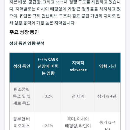
자본 배분, 공급망, 그리고 sekt 내 경쟁 구도를 재편하고 있습니
다. 지역별로는 아시아 태평양이 가장 큰 점유율을 차지하고 있
으며, 유럽은 규제 인센티브 구조와 원료 공급 기반의 차이로 인
해 성장 동력이 가장 높은 지역입니다.
주요 성장 동인
성장 동인 영향 분석
(~) % CAGR
지역적
성장 동인
전망에 미치
영향 기간
relevance
는 영향
탄소중립
목표 및 넷
+3.2%
전 세계
장기 (≥ 4년)
제로 목표
풍부한 바
북미, 아시아
중기 (2~4
이오매스
+2.1%
태평양, 라틴아
년)