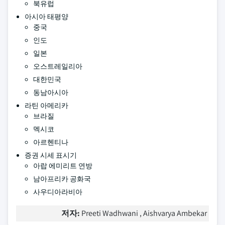
북유럽
아시아 태평양
중국
인도
일본
오스트레일리아
대한민국
동남아시아
라틴 아메리카
브라질
멕시코
아르헨티나
증권 시세 표시기
아랍 에미리트 연방
남아프리카 공화국
사우디아라비아
저자:
Preeti Wadhwani , Aishvarya Ambekar