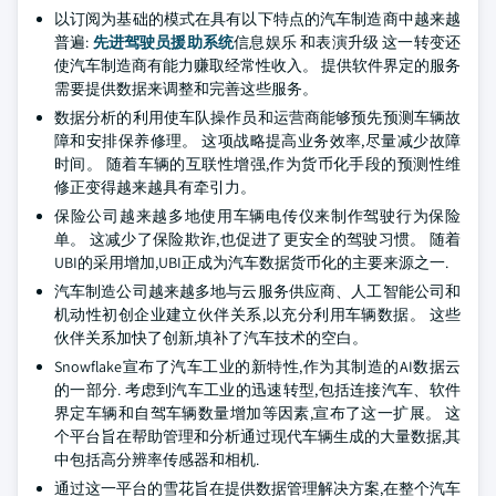
以订阅为基础的模式在具有以下特点的汽车制造商中越来越
普遍:
先进驾驶员援助系统
信息娱乐 和表演升级 这一转变还
使汽车制造商有能力赚取经常性收入。 提供软件界定的服务
需要提供数据来调整和完善这些服务。
数据分析的利用使车队操作员和运营商能够预先预测车辆故
障和安排保养修理。 这项战略提高业务效率,尽量减少故障
时间。 随着车辆的互联性增强,作为货币化手段的预测性维
修正变得越来越具有牵引力。
保险公司越来越多地使用车辆电传仪来制作驾驶行为保险
单。 这减少了保险欺诈,也促进了更安全的驾驶习惯。 随着
UBI的采用增加,UBI正成为汽车数据货币化的主要来源之一.
汽车制造公司越来越多地与云服务供应商、人工智能公司和
机动性初创企业建立伙伴关系,以充分利用车辆数据。 这些
伙伴关系加快了创新,填补了汽车技术的空白。
Snowflake宣布了汽车工业的新特性,作为其制造的AI数据云
的一部分. 考虑到汽车工业的迅速转型,包括连接汽车、软件
界定车辆和自驾车辆数量增加等因素,宣布了这一扩展。 这
个平台旨在帮助管理和分析通过现代车辆生成的大量数据,其
中包括高分辨率传感器和相机.
通过这一平台的雪花旨在提供数据管理解决方案,在整个汽车