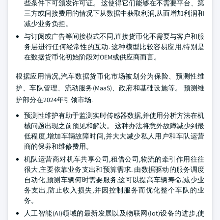
些条件下可颁发许可证。 这使得它们能够在不需要平台、第
三方或间接费用的情况下从数据中获取利润,从而增加利润和
减少业务负担。
与订阅或广告等间接模式不同,直接货币化不需要与客户和服
务层进行任何经常性的互动. 这种模型比较容易应用,特别是
在数据货币化初始阶段对OEM或供应商而言。
根据应用情况,汽车数据货币化市场被划分为保险、预测性维
护、车队管理、流动服务(MaaS)、政府和基础设施等。 预测维
护部分在2024年引领市场.
预测性维护有助于监测实时传感器数据,并使用分析方法在机
械问题出现之前预见和解决。 这种办法将意外故障减少到最
低程度,增加车辆故障时间,并大大减少私人用户和车队运营
商的保养和维修费用。
机队运营商对机车共享公司,租借公司,物流的牵引作用往往
很大,主要依靠业务支出和预算需求. 由数据驱动的服务调度
自动化,预测车辆何时需要服务,这可以提高车辆寿命,减少业
务支出,防止收入损失,并因控制服务而优化整个车队的业
务。
人工智能(AI)领域的最新发展以及物联网(Iot)设备的进步,使