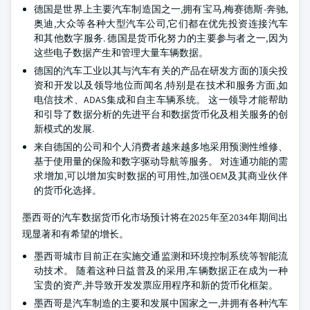
德国是世界上主要汽车制造国之一,拥有宝马,梅赛德斯-奔驰,
奥迪,大众等各种大型汽车公司,它们都在优先投资连接汽车
和其他数字服务. 德国是货币化努力的主要参与者之一,因为
这些电子数据产生和管理大量车辆数据。
德国的汽车工业以其与汽车有关的产品在研发方面的顶尖投
资和开发以及领导地位而闻名,特别是在技术和服务方面,如
电信技术、ADAS集成和自主车辆系统。 这一领导才能帮助
和引导了数据分析的先进平台和数据货币化及相关服务的创
新模式的发展.
来自德国的公司和个人消费者越来越多地采用预测性维修、
基于使用量的保险和数字驱动导航等服务。 对连通功能的需
求增加,可以增加实时数据的可用性,加强OEM及其商业伙伴
的货币化选择。
墨西哥的汽车数据货币化市场预计将在2025年至2034年期间出
现显著和有希望的增长。
墨西哥城市目前正在实施交通监测和环境控制系统等智能流
动技术。 随着这种日益普及的采用,车辆数据正在成为一种
宝贵的资产,并导致开发发票应用程序和新的货币化框架。
墨西哥是汽车制造的主要和发展中国家之一,并拥有各种汽车