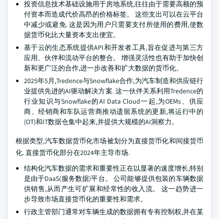
投资信息技术基础设施用于房地系统,往往由于需要高额的预
付资本而造成代价高昂的价格标签。 这些支出可以在云平台
中减少或避免. 这是因为用户只需要支付所使用的费用,使数
据货币化比大量资本支出便宜。
基于云的生态系统提供API和开发者工具,旨在促进与第三方
应用、伙伴和流动平台的整合。 增强灵活性也有助于加快创
新和更广泛的合作,进一步改善和扩大数据的货币化。
2025年5月,Tredence与Snowflake合作,为汽车制造和供应链行
业提供先进的AI驱动解决方案. 这一伙伴关系利用Tredence的
行业知识与Snowflake的AI Data Cloud一起,为OEMs、供应
商、经销商和车队运营商推动遗留系统的更新,将运行中的
(OT)和IT数据仓集中起来,并提供大规模的AI洞察力。
根据类型,汽车数据货币化市场被划分为直接货币化和间接货币
化. 直接货币化部分在2024年主导市场.
结构化汽车数据的需求和重要性正在以显著的速度增长,特别
是由于DaaS(服务数据)平台。 公司能够提供包装的车辆数据
供销售,从而产生可扩展和经常性的收入流。 这一趋势进一
步导致市场直接货币化的重要性和需求。
行政主管部门通常对车辆生成的数据拥有专有控制权,并在某