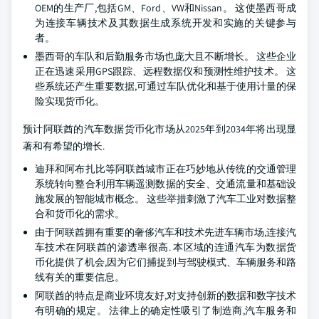
OEM的生产厂,包括GM、Ford、VW和Nissan。 这使墨西哥成
为连接车辆技术及其数据生成系统开发和实施的关键参与
者。
墨西哥的车队和后勤服务市场也庞大且不断增长。 这些企业
正在迅速采用GPS跟踪、远程数据仪和预测性维护技术。 这
些系统还产生重要数据,可通过车队优化和基于使用计量的保
险实现货币化。
预计阿联酋的汽车数据货币化市场从2025年到2034年将出现显
著和有希望的增长.
迪拜和阿布扎比等阿联酋城市正在巧妙地从传统的交通管理
系统转向整合利用车辆遥测数据的安全、交通流量和基础设
施发展的智能城市概念。 这些举措刺激了汽车工业对数据整
合和货币化的需求。
由于阿联酋拥有重要的奢侈汽车和技术先进车辆市场,连接汽
车技术在阿联酋的渗透率很高. 本区域的连通汽车为数据货
币化提供了机会,因为它们捕捉到与驾驶模式、车辆服务和路
线有关的重要信息。
阿联酋的特点是商业环境友好,对支持创新的数据和数字技术
有明确的规定。 法律上的确定性吸引了制造商,汽车服务和