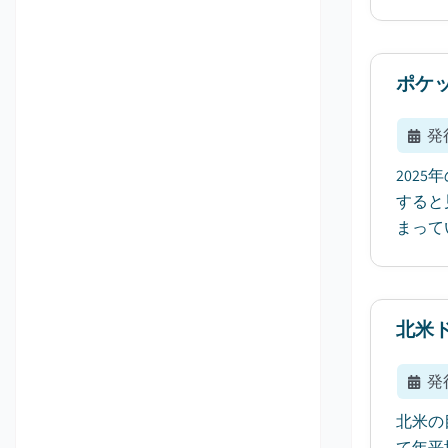
ポケ
発
202
すると
まって
北米
発
北米の
て年平