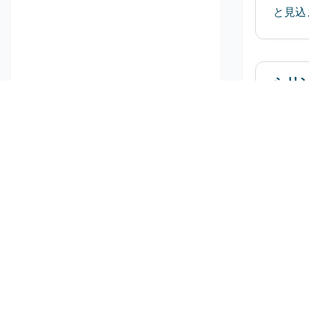
と見込
シリ
発
202
（CA
ること
外部
発