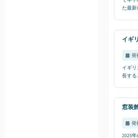
た最新
イギ
発
イギリ
長する
窓装
発
202