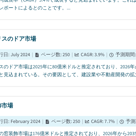
レポートによるとのことです。...
リスのドア市場
行日
:
July 2024
|
ページ数
:
250
|
CAGR:
3.9
%
|
予測期間
スのドア市場は2025年に80億米ドルと推定されており、2026年か
と見込まれている。その要因として、建設業や不動産開発の拡大が
飾市場
行日
:
February 2024
|
ページ数
:
250
|
CAGR:
7.7
%
|
予測
5年の窓装飾市場は176億米ドルと推定されており、2026年から20