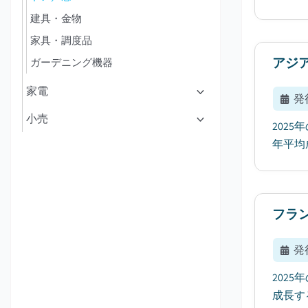
建具・金物
家具・調度品
アジ
ガーデニング機器
家電
発
小売
202
年平均
フラ
発
202
成長す