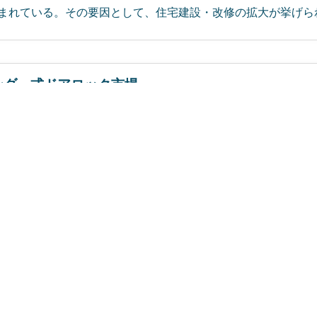
まれている。その要因として、住宅建設・改修の拡大が挙げられる
ンダー式ドアロック市場
行日
:
February 2024
|
ページ数
:
220
|
CAGR:
7.3
%
|
予測
5年のシリンドリカル型ドアロック市場は67億米ドルと推定されてお
GR）7.3%で成長すると見込まれている。これは、セキュリテ
が要因となっている。...
ブラインド市場
行日
:
April 2025
|
ページ数
:
230
|
CAGR:
4.3
%
|
予測期間