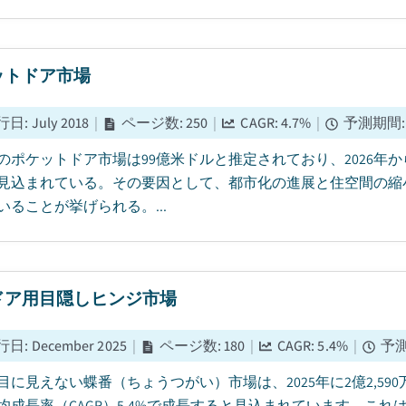
ットドア市場
行日
:
July 2018
|
ページ数
:
250
|
CAGR:
4.7
%
|
予測期間
5年のポケットドア市場は99億米ドルと推定されており、2026年から
見込まれている。その要因として、都市化の進展と住空間の縮
いることが挙げられる。...
ドア用目隠しヒンジ市場
行日
:
December 2025
|
ページ数
:
180
|
CAGR:
5.4
%
|
予
目に見えない蝶番（ちょうつがい）市場は、2025年に2億2,590
均成長率（CAGR）5.4%で成長すると見込まれています。こ