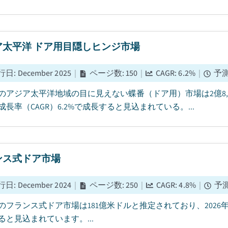
ア太平洋 ドア用目隠しヒンジ市場
行日
:
December 2025
|
ページ数
:
150
|
CAGR:
6.2
%
|
予
5年のアジア太平洋地域の目に見えない蝶番（ドア用）市場は2億8,1
成長率（CAGR）6.2%で成長すると見込まれている。...
ンス式ドア市場
行日
:
December 2024
|
ページ数
:
250
|
CAGR:
4.8
%
|
予
5年のフランス式ドア市場は181億米ドルと推定されており、2026年
ると見込まれています。...