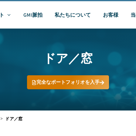
ト
GMI脈拍
私たちについて
お客様
当
ドア／窓
完全なポートフォリオを入手
>
ドア／窓