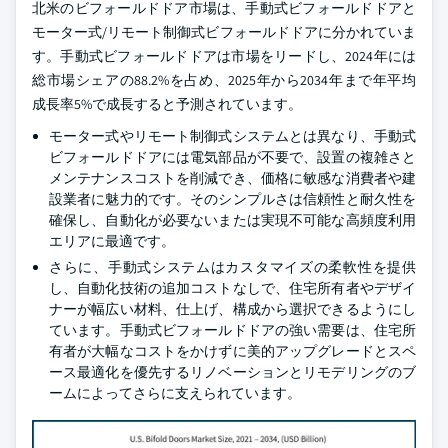
北米のビフォールドドア市場は、手動式ビフォールドドアと
モーター式/リモート制御式ビフォールドドアに分かれていま
す。手動式ビフォールドドアは市場をリードし、2024年には
総市場シェアの88.2%を占め、2025年から2034年まで年平均
成長率5%で成長すると予測されています。
モーター式やリモート制御式システムとは異なり、手動式
ビフォールドドアには電気部品が不要で、設置の複雑さと
メンテナンスコストを削減でき、価格に敏感な消費者や建
設業者に魅力的です。そのシンプルさは信頼性と耐久性を
確保し、自動化が必要ないまたは実現不可能な高頻度利用
エリアに最適です。
さらに、手動式システムはカスタマイズの柔軟性を提供
し、自動化技術の追加コストなしで、住宅所有者やデザイ
ナーが幅広い材料、仕上げ、構成から選択できるようにし
ています。手動式ビフォールドドアの強い需要は、住宅所
有者が大幅なコストをかけずに美的アップグレードとスペ
ース最適化を優先するリノベーションとリモデリングのブ
ームによってさらに支えられています。