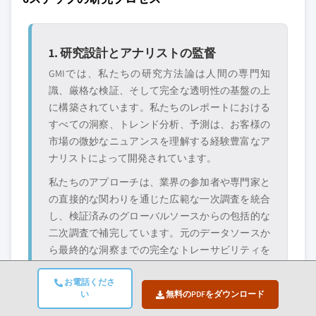
1. 研究設計とアナリストの監督
GMIでは、私たちの研究方法論は人間の専門知
識、厳格な検証、そして完全な透明性の基盤の上
に構築されています。私たちのレポートにおける
すべての洞察、トレンド分析、予測は、お客様の
市場の微妙なニュアンスを理解する経験豊富なア
ナリストによって開発されています。
私たちのアプローチは、業界の参加者や専門家と
の直接的な関わりを通じた広範な一次調査を統合
し、検証済みのグローバルソースからの包括的な
二次調査で補完しています。元のデータソースか
ら最終的な洞察までの完全なトレーサビリティを
維持しながら、信頼性の高い予測を提供するため
お電話くださ
に定量化された影響分析を適用しています。
い
無料のPDFをダウンロード