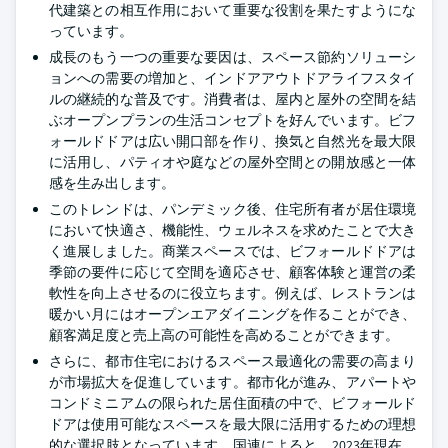
代建築との相互作用において重要な役割を果たすようにな
っています。
成長のもう一つの重要な要因は、スペース節約ソリューシ
ョンへの需要の増加と、インドアアウトドアライフスタイ
ルの継続的な普及です。消費者は、屋内と屋外の空間を結
ぶオープンプランの生活コンセプトを好んでいます。ビフ
ォールドドアは広い開口部を作り、換気と自然光を最大限
に活用し、パティオや庭などの屋外空間との開放感と一体
感を生み出します。
このトレンドは、パンデミック後、住宅所有者が居住環境
において快適さ、機能性、ウェルネスを求めたことで大き
く進展しました。商業スペースでは、ビフォールドドアは
季節の要件に応じて空間を適応させ、顧客体験と運営の柔
軟性を向上させるのに役立ちます。例えば、レストランは
暖かい月にはオープンエアダイニングを作ることができ、
顧客満足度と売上高の可能性を高めることができます。
さらに、都市住宅におけるスペース最適化の需要の高まり
が市場拡大を促進しています。都市化が進み、アパートや
コンドミニアムの限られた居住面積の中で、ビフォールド
ドアは使用可能なスペースを最大限に活用するための理想
的な選択肢となっています。国連によると、2023年現在、