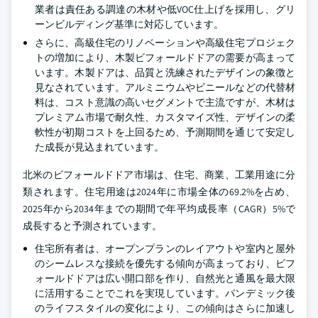
業者は責任ある調達の木材や低VOC仕上げを採用し、グリ
ーンビルディング基準に対応しています。
さらに、高級住宅のリノベーションや高級住宅プロジェク
トの増加により、木製ビフォールドドアの需要が高まって
います。木製ドアは、品質と洗練されたデザインの象徴と
見なされています。アルミニウムやビニールなどの代替材
料は、コスト意識の高いセグメントで主流ですが、木材は
プレミアム市場で耐久性、カスタマイズ性、デザインの柔
軟性が初期コストを上回るため、予測期間を通じて安定し
た成長が見込まれています。
北米のビフォールドドア市場は、住宅、商業、工業用途に分
類されます。住宅用途は2024年に市場全体の69.2%を占め、
2025年から2034年までの期間で年平均成長率（CAGR）5%で
成長すると予測されています。
住宅所有者は、オープンプランのレイアウトや室内と屋外
のシームレスな接続を優先する傾向が高まっており、ビフ
ォールドドアは広い開口部を作り、自然光と通風を最大限
に活用することでこれを実現しています。パンデミック後
のライフスタイルの変化により、この傾向はさらに加速し