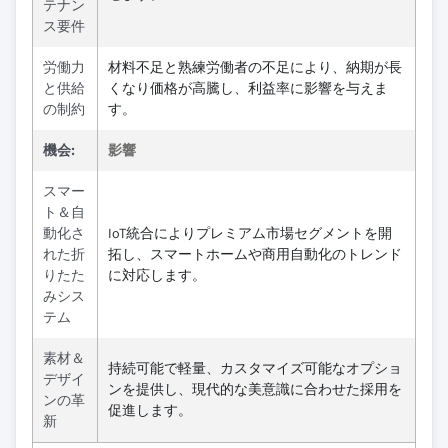
テナン
ス要件
労働力
材料不足と熟練労働者の不足により、納期が長
と供給
くなり価格が高騰し、利益率に影響を与えま
の制約
す。
機会:
影響
スマー
ト＆自
動化さ
IoT統合によりプレミアム市場セグメントを開
れた折
拓し、スマートホームや商用自動化のトレンド
りたた
に対応します。
みシス
テム
素材＆
持続可能で軽量、カスタマイズ可能なオプショ
デザイ
ンを提供し、現代的な美意識に合わせた採用を
ンの革
促進します。
新