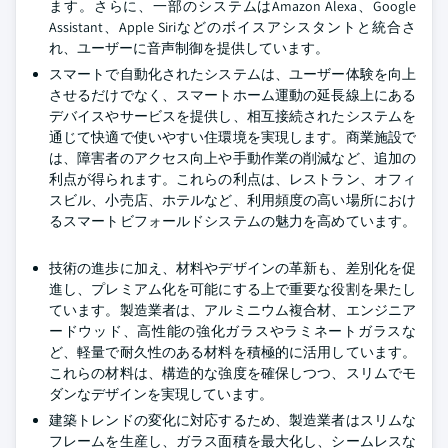
ます。さらに、一部のシステムはAmazon Alexa、Google
Assistant、Apple Siriなどのボイスアシスタントと統合さ
れ、ユーザーに音声制御を提供しています。
スマートで自動化されたシステムは、ユーザー体験を向上
させるだけでなく、スマートホーム運動の延長線上にある
デバイスやサービスを提供し、相互接続されたシステムを
通じて快適で使いやすい住環境を実現します。商業施設で
は、障害者のアクセス向上や手動作業の削減など、追加の
利点が得られます。これらの利点は、レストラン、オフィ
スビル、小売店、ホテルなど、利用頻度の高い場所におけ
るスマートビフォールドシステムの魅力を高めています。
技術の進歩に加え、材料やデザインの革新も、差別化を促
進し、プレミアム化を可能にする上で重要な役割を果たし
ています。製造業者は、アルミニウム複合材、エンジニア
ードウッド、高性能の強化ガラスやラミネートガラスな
ど、軽量で耐久性のある材料を積極的に活用しています。
これらの材料は、構造的な強度を確保しつつ、スリムでモ
ダンなデザインを実現しています。
建築トレンドの変化に対応するため、製造業者はスリムな
フレームを生産し、ガラス面積を最大化し、シームレスな