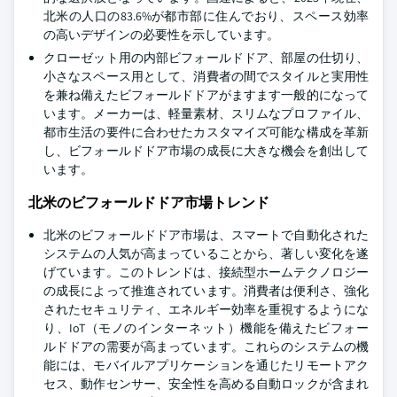
北米の人口の83.6%が都市部に住んでおり、スペース効率
の高いデザインの必要性を示しています。
クローゼット用の内部ビフォールドドア、部屋の仕切り、
小さなスペース用として、消費者の間でスタイルと実用性
を兼ね備えたビフォールドドアがますます一般的になって
います。メーカーは、軽量素材、スリムなプロファイル、
都市生活の要件に合わせたカスタマイズ可能な構成を革新
し、ビフォールドドア市場の成長に大きな機会を創出して
います。
北米のビフォールドドア市場トレンド
北米のビフォールドドア市場は、スマートで自動化された
システムの人気が高まっていることから、著しい変化を遂
げています。このトレンドは、接続型ホームテクノロジー
の成長によって推進されています。消費者は便利さ、強化
されたセキュリティ、エネルギー効率を重視するようにな
り、IoT（モノのインターネット）機能を備えたビフォー
ルドドアの需要が高まっています。これらのシステムの機
能には、モバイルアプリケーションを通じたリモートアク
セス、動作センサー、安全性を高める自動ロックが含まれ