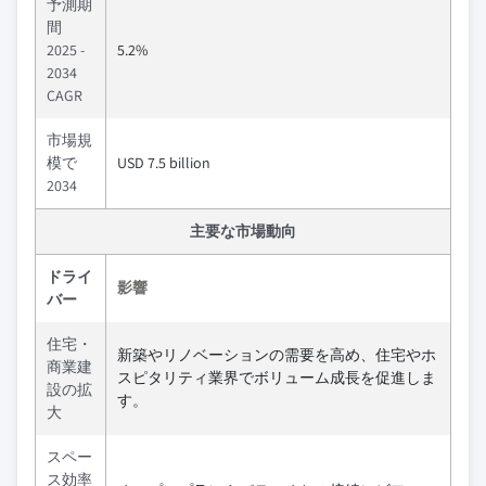
予測期
間
2025 -
5.2%
2034
CAGR
市場規
模で
USD 7.5 billion
2034
主要な市場動向
ドライ
影響
バー
住宅・
新築やリノベーションの需要を高め、住宅やホ
商業建
スピタリティ業界でボリューム成長を促進しま
設の拡
す。
大
スペー
ス効率