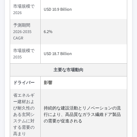
市場規模で
USD 10.9 Billion
2026
予測期間
2026-2035
6.2%
CAGR
市場規模で
USD 18.7 Billion
2035
主要な市場動向
ドライバー
影響
省エネルギ
ー建材およ
び耐久性の
持続的な建設活動とリノベーションの流
ある玄関シ
行により、高品質なガラス繊維ドア製品
ステムに対
の需要が促進される
する需要の
高まり