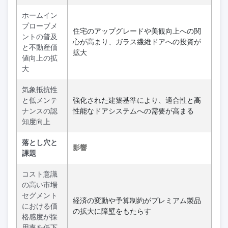
ホームイン
プローブメ
住宅のアップグレードや美観向上への関
ントの普及
心が高まり、ガラス繊維ドアへの投資が
と不動産価
拡大
値向上の拡
大
気象抵抗性
と低メンテ
強化された建築基準により、適合性と高
ナンスの認
性能なドアシステムへの需要が高まる
知度向上
落とし穴と
影響
課題
コスト意識
の高い市場
セグメント
経済の変動や予算制約がプレミアム製品
における価
の拡大に障壁をもたらす
格感度が採
用率を低下