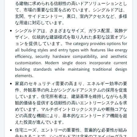
る建物に求められる信頼性の高いドアソリューションとし
て、市場の重要な位置を占めています。シングルドアは、
玄関、サイドエントリー、裏口、室内アクセスなど、多様
な用途に対応しています。
シングルドアは、さまざまなサイズ、ガラス配置、装飾デ
ザイン、伝統的な建築様式を取り入れた多彩な設置オプシ
ョンを提供しています。The category provides options for
all building styles and entry types with features like energy
efficiency, security hardware compatibility, and aesthetic
customization. Modern single doors incorporate current
building standards while maintaining traditional design
elements.
家庭のセキュリティ需要の高まり、エネルギー効率の要
件、外観基準の向上がシングルドアシステムの採用を促進
しています。住宅所有者は、建築基準を維持しながらも美
観的価値を提供する信頼性の高いエントリーシステムを求
めています。マルチポイントロックシステムや断熱コアな
どの高度な機能により、基本的なエントリードア機能を超
えた投資が進んでいます。
住宅ニーズ、エントリーの重要性、普遍的な必要性が組み
合わさることで、シングルドアは北米のファイバーグラス