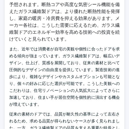
予想されます。断熱コアや高度な気密シール機能を備
えたガラス繊維製ドアは、より優れた断熱性能を発揮
し、家庭の暖房・冷房費を抑える効果があります。メ
ーカー各社は、こうした需要に応えるため、ガラス繊
維製ドアのエネルギー効率を高める技術への投資を続
けていくと見られています。
また、近年では消費者が自宅の美観や個性に合ったドアを求
める傾向が強まっています。ガラス繊維製ドアは、幅広いデ
ザイン、仕上げ、質感を展開しており、従来の素材と比べて
圧倒的なデザインの自由度を提供しています。製造技術の進
歩により、複雑なデザインやカスタムオプションも可能とな
り、個々の好みに応じた選択が可能です。こうした美観への
こだわりは、住宅リノベーションの人気拡大によってさらに
加速しており、住まい手が居住空間を個性的に演出する機会
が増えています。
従来の素材のドアでは、品質が耐久性の基準によって左右さ
れるため、求める品質が得られないケースが多く見られまし
た。一方、ガラス繊維製ドアの品質を支える重要な特長とし