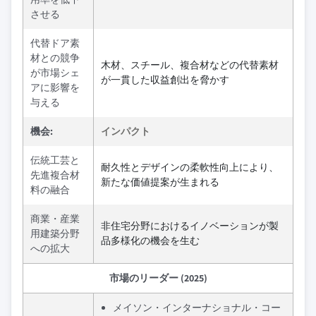
させる
代替ドア素
材との競争
木材、スチール、複合材などの代替素材
が市場シェ
が一貫した収益創出を脅かす
アに影響を
与える
機会:
インパクト
伝統工芸と
耐久性とデザインの柔軟性向上により、
先進複合材
新たな価値提案が生まれる
料の融合
商業・産業
非住宅分野におけるイノベーションが製
用建築分野
品多様化の機会を生む
への拡大
市場のリーダー (2025)
メイソン・インターナショナル・コー