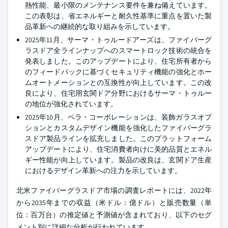
熱性能、最小限のメンテナンス要件を兼ね備えています。
この表彰は、省エネルギーと耐久性基準に重点を置いた製
品革新への継続的な取り組みを示しています。
2025年11月、サーマ・トゥルードアーズは、ファイバーグ
ラスドア全ラインナップへのスマートロック技術の統合を
発表しました。このアップデートにより、住宅所有者から
のフィードバックに基づくセキュリティ機能の強化とホー
ムオートメーションとの互換性が向上しています。この改
良により、住宅用玄関ドア分野におけるサーマ・トゥルー
の地位が強化されています。
2025年10月、ペラ・コーポレーションは、装飾ガラスオプ
ションとカスタムデザイン機能を強化したファイバーグラ
スドア製品ラインを拡充しました。このプラットフォーム
アップデートにより、住宅消費者向けに美的品質とエネル
ギー性能が向上しています。製品の改良は、玄関ドア生産
におけるデザイン革新への注力を示しています。
北米ファイバーグラスドア市場の調査レポートには、2022年
から2035年までの収益（米ドル：億ドル）と販売数量（単
位：百万台）の推定値と予測値が含まれており、以下のセグ
メント別に詳細な分析が行われています。