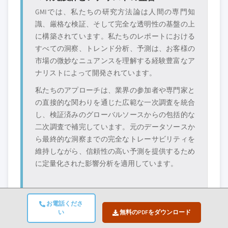
GMIでは、私たちの研究方法論は人間の専門知
識、厳格な検証、そして完全な透明性の基盤の上
に構築されています。私たちのレポートにおける
すべての洞察、トレンド分析、予測は、お客様の
市場の微妙なニュアンスを理解する経験豊富なア
ナリストによって開発されています。
私たちのアプローチは、業界の参加者や専門家と
の直接的な関わりを通じた広範な一次調査を統合
し、検証済みのグローバルソースからの包括的な
二次調査で補完しています。元のデータソースか
ら最終的な洞察までの完全なトレーサビリティを
維持しながら、信頼性の高い予測を提供するため
に定量化された影響分析を適用しています。
お電話くださ
い
無料のPDFをダウンロード
2. 一次研究