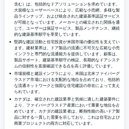
含む）は、包括的なドアソリューションを求めています。
大規模なユーザーベースにより、広範な小売網、多様な製
品ラインナップ、および統合された建築基準認証サービス
が可能となっています。メーカーとの確立された関係を通
じて、ユーザーは保証サービス、製品メンテナンス、継続
的な建築基準順守を享受しています。
堅調な建設活動と住宅投資が米国市場の優位性を支えてい
ます。建材業界は、ドア製品の流通に不可欠な広範な小売
インフラと専門的な流通能力を提供しています。顧客は、
製品サポート、建築基準順守の検証、長期的なドアシステ
ムの信頼性を直接確認できる点を高く評価しています。
市場規模と建設インフラにより、米国は北米ファイバーグ
ラスドア市場における支配的な地位を占めており、包括的
な流通ネットワークと強固な住宅建設の存在によって支え
られています。
カナダは、確立された建設業界と気候に適した建築要件に
より、ファイバーグラスドア産業において重要な地位を占
めています。カナダの建設業者は、断熱性能の高いドア製
品に対する一貫した需要を示しており、これは住宅および
商業プロジェクトの両方に対応しています。