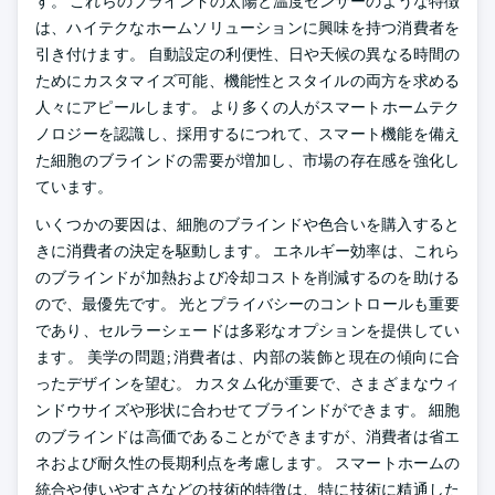
す。 これらのブラインドの太陽と温度センサーのような特徴
は、ハイテクなホームソリューションに興味を持つ消費者を
引き付けます。 自動設定の利便性、日や天候の異なる時間の
ためにカスタマイズ可能、機能性とスタイルの両方を求める
人々にアピールします。 より多くの人がスマートホームテク
ノロジーを認識し、採用するにつれて、スマート機能を備え
た細胞のブラインドの需要が増加し、市場の存在感を強化し
ています。
いくつかの要因は、細胞のブラインドや色合いを購入すると
きに消費者の決定を駆動します。 エネルギー効率は、これら
のブラインドが加熱および冷却コストを削減するのを助ける
ので、最優先です。 光とプライバシーのコントロールも重要
であり、セルラーシェードは多彩なオプションを提供してい
ます。 美学の問題; 消費者は、内部の装飾と現在の傾向に合
ったデザインを望む。 カスタム化が重要で、さまざまなウィ
ンドウサイズや形状に合わせてブラインドができます。 細胞
のブラインドは高価であることができますが、消費者は省エ
ネおよび耐久性の長期利点を考慮します。 スマートホームの
統合や使いやすさなどの技術的特徴は、特に技術に精通した