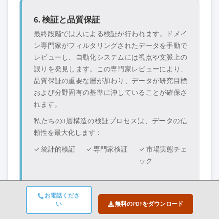
6. 検証と品質保証
最終段階では人による検証が行われます。ドメイ
ン専門家がフィルタリングされたデータを手動で
レビューし、自動化システムには視点や文脈上の
誤りを発見します。この専門家レビューにより、
品質保証の重要な層が加わり、データが研究目標
および分野固有の基準に沖していることが確保さ
れます。
私たちの3層構造の検証プロセスは、データの信
頼性を最大化します：
✓ 統計的検証
✓ 専門家検証
✓ 市場実態チェ
ック
お電話くださ
い
無料のPDFをダウンロード
信頼性と信用