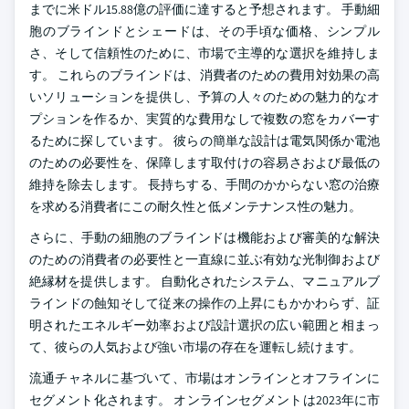
までに米ドル15.88億の評価に達すると予想されます。 手動細
胞のブラインドとシェードは、その手頃な価格、シンプル
さ、そして信頼性のために、市場で主導的な選択を維持しま
す。 これらのブラインドは、消費者のための費用対効果の高
いソリューションを提供し、予算の人々のための魅力的なオ
プションを作るか、実質的な費用なしで複数の窓をカバーす
るために探しています。 彼らの簡単な設計は電気関係か電池
のための必要性を、保障します取付けの容易さおよび最低の
維持を除去します。 長持ちする、手間のかからない窓の治療
を求める消費者にこの耐久性と低メンテナンス性の魅力。
さらに、手動の細胞のブラインドは機能および審美的な解決
のための消費者の必要性と一直線に並ぶ有効な光制御および
絶縁材を提供します。 自動化されたシステム、マニュアルブ
ラインドの蝕知そして従来の操作の上昇にもかかわらず、証
明されたエネルギー効率および設計選択の広い範囲と相まっ
て、彼らの人気および強い市場の存在を運転し続けます。
流通チャネルに基づいて、市場はオンラインとオフラインに
セグメント化されます。 オンラインセグメントは2023年に市