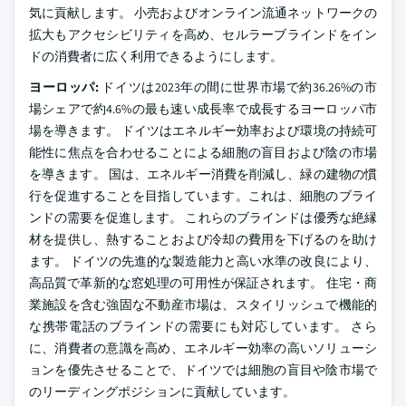
気に貢献します。 小売およびオンライン流通ネットワークの
拡大もアクセシビリティを高め、セルラーブラインドをイン
ドの消費者に広く利用できるようにします。
ヨーロッパ:
ドイツは2023年の間に世界市場で約36.26%の市
場シェアで約4.6%の最も速い成長率で成長するヨーロッパ市
場を導きます。 ドイツはエネルギー効率および環境の持続可
能性に焦点を合わせることによる細胞の盲目および陰の市場
を導きます。 国は、エネルギー消費を削減し、緑の建物の慣
行を促進することを目指しています。これは、細胞のブライ
ンドの需要を促進します。 これらのブラインドは優秀な絶縁
材を提供し、熱することおよび冷却の費用を下げるのを助け
ます。 ドイツの先進的な製造能力と高い水準の改良により、
高品質で革新的な窓処理の可用性が保証されます。 住宅・商
業施設を含む強固な不動産市場は、スタイリッシュで機能的
な携帯電話のブラインドの需要にも対応しています。 さら
に、消費者の意識を高め、エネルギー効率の高いソリューシ
ョンを優先させることで、ドイツでは細胞の盲目や陰市場で
のリーディングポジションに貢献しています。