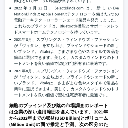
飾などのカテゴリの製品が含まれています。
2022年3月21日、SelectBlinds.comは、新しいEve
MotionBlindsとApple HomeKitテクノロジーを備えた2つの
電動アーキテクトローラーシェード製品を発売しました。
これらのブラインドは、Bluetooth機能とサポートスレッ
ドスマートホームテクノロジーを持っています。
2021年8月、スプリングス・ウィンドウズ・ファッション
が「ヴィタレ」を立ち上げ、ブラインドやシェードの新し
いブランド。 Vitaleは、さまざまな色やスタイルで製品を
簡単に選択できます。美しく、カスタムウィンドウのトリ
ートメントを良い価値で望む住宅所有者に最適です。
2021年8月、スプリングス・ウィンドウズ・ファッション
が「ヴィタレ」を立ち上げ、ブラインドやシェードの新し
いブランド。 Vitaleは、さまざまな色やスタイルで製品を
簡単に選択できます。美しく、カスタムウィンドウのトリ
ートメントを良い価値で望む住宅所有者に最適です。
細胞のブラインド及び陰の市場調査のレポート
は企業の深い適用範囲を含んでいます、 2021年
から2032年までの収益(USD Billion)とボリューム
(Million Unit)の面で推定と予測、次の区分のた