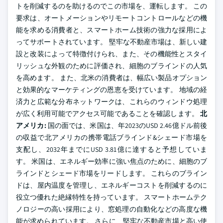
トを削減するのを助けるのでこの市場を、運転します。 この
要求は、オートメーションやリモートコントロールなどの機
能を求める消費者と、スマートホーム技術の強力な採用によ
ってサポートされています。 堅牢な不動産市場は、新しい建
設と改装によって特徴付けられ、また、その機能性とスタイ
リッシュな外観のために評価され、細胞のブラインドの人気
を高めます。 また、北米の消費者は、幅広い製品オプション
と効果的なマーケティングの恩恵を受けています。 地域の経
済力と広範な分布ネットワークは、これらのウィンドウ処理
が広く利用可能でアクセス可能であることを確認します。
北
アメリカ:
国の面では、米国は、年2023のUSD 2.46億ドル前後
の収益で北アメリカの携帯電話ブラインド&シェード市場を
支配し、2032年までにUSD 3.81億に達すると予想していま
す。 米国は、エネルギー効率に強い焦点のために、細胞のブ
ラインドとシェード市場をリードします。 これらのブライン
ドは、屋内温度を管理し、エネルギーコストを削減するのに
役立つ優れた絶縁特性を持っています。 スマートホームテク
ノロジーの高い採用により、窓処理の自動化などの高度な機
能が求められています。 さらに、堅牢な不動産市場と高い使