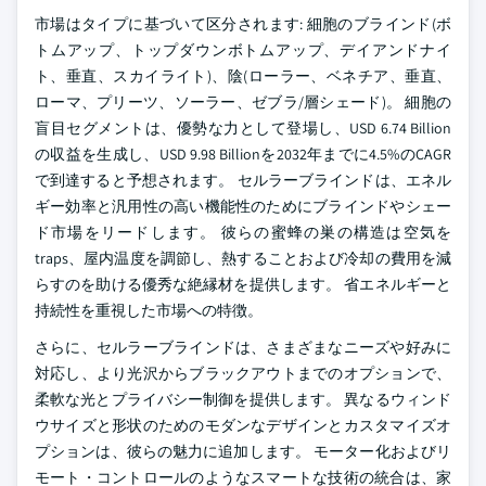
市場はタイプに基づいて区分されます: 細胞のブラインド(ボ
トムアップ、トップダウンボトムアップ、デイアンドナイ
ト、垂直、スカイライト)、陰(ローラー、ベネチア、垂直、
ローマ、プリーツ、ソーラー、ゼブラ/層シェード)。 細胞の
盲目セグメントは、優勢な力として登場し、USD 6.74 Billion
の収益を生成し、USD 9.98 Billionを2032年までに4.5%のCAGR
で到達すると予想されます。 セルラーブラインドは、エネル
ギー効率と汎用性の高い機能性のためにブラインドやシェー
ド市場をリードします。 彼らの蜜蜂の巣の構造は空気を
traps、屋内温度を調節し、熱することおよび冷却の費用を減
らすのを助ける優秀な絶縁材を提供します。 省エネルギーと
持続性を重視した市場への特徴。
さらに、セルラーブラインドは、さまざまなニーズや好みに
対応し、より光沢からブラックアウトまでのオプションで、
柔軟な光とプライバシー制御を提供します。 異なるウィンド
ウサイズと形状のためのモダンなデザインとカスタマイズオ
プションは、彼らの魅力に追加します。 モーター化およびリ
モート・コントロールのようなスマートな技術の統合は、家