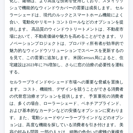
化し、建物は、より高度な技術を使用しており、スタイリッ
シュで機能的なウィンドウカバーの需要は成長します。 セル
ラーシェードは、現代のルックとスマートホーム機能によく
合い、電動化やリモートコントロールなどのオプションを提
供します。 高品質のウィンドウトリートメントは、不動産市
場において、不動産価値や魅力を高めることができます。 リ
ノベーションプロジェクトは、プロパティ所有者が効率的で
魅力的なウィンドウソリューションでスペースを更新するの
を見て、この需要に追加します。 米国Census局によると、住
宅建設は2023年に7%増加し、さらに窓の治療の必要性を運転
する。
セルラーブラインドやシェード市場への重要な脅威を置換し
ます。 コスト、機能性、デザインを競うことができる消費者
の代替窓治療オプションを提供します。 予算重視の消費者
は、多くの場合、ローラーシェード、ベネチアブラインド、
および基本的なカーテンなどの安価なオプションに変わりま
す。 また、電動シェードやソーラーブラインドなどのオプシ
ョンは、高度な機能を探している消費者を引き付けます。 美
容の好みも問題, 一部の人々は、細胞の色合いの蜜蜂の巣構造