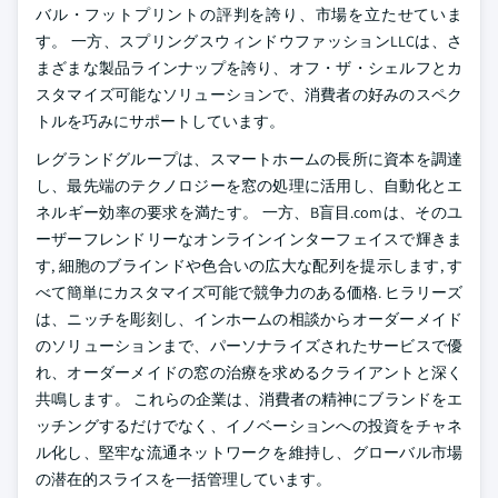
バル・フットプリントの評判を誇り、市場を立たせていま
す。 一方、スプリングスウィンドウファッションLLCは、さ
まざまな製品ラインナップを誇り、オフ・ザ・シェルフとカ
スタマイズ可能なソリューションで、消費者の好みのスペク
トルを巧みにサポートしています。
レグランドグループは、スマートホームの長所に資本を調達
し、最先端のテクノロジーを窓の処理に活用し、自動化とエ
ネルギー効率の要求を満たす。 一方、B盲目.comは、そのユ
ーザーフレンドリーなオンラインインターフェイスで輝きま
す, 細胞のブラインドや色合いの広大な配列を提示します, す
べて簡単にカスタマイズ可能で競争力のある価格. ヒラリーズ
は、ニッチを彫刻し、インホームの相談からオーダーメイド
のソリューションまで、パーソナライズされたサービスで優
れ、オーダーメイドの窓の治療を求めるクライアントと深く
共鳴します。 これらの企業は、消費者の精神にブランドをエ
ッチングするだけでなく、イノベーションへの投資をチャネ
ル化し、堅牢な流通ネットワークを維持し、グローバル市場
の潜在的スライスを一括管理しています。