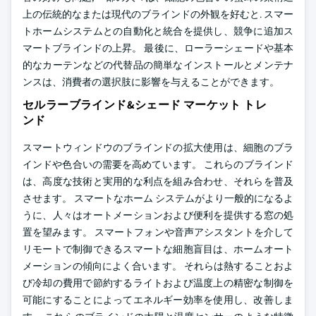
上の伝統的なまたは現代のブラインドの外観を好むと. スマー
トホームシステムとの自動化と統合を提供し、競争に追加ス
マートブラインドの上昇。 最後に、ローラーシェードや基本
的なカーテンなどの代替品の簡単なインストールとメンテナ
ンスは、消費者の選択肢に影響を与えることができます。
セルラーブラインド&シェード マーケット トレ
ンド
スマートウィンドウのブラインドの拡大使用は、細胞のブラ
インドや色合いの需要を高めています。 これらのブラインド
は、高度な技術と実用的な利点を組み合わせ、それらを普及
させます。 スマートなホーム システムがより一般的になるよ
うに、人々はオートメーションおよび便利を提供する窓の処
置を望みます。 スマートフォンや音声アシスタントを介して
リモートで制御できるスマートな細胞盲目は、ホームオート
メーションの傾向によく合います。 それらは熱することおよ
び冷却の費用で節約するライトおよび温度上の精密な制御を
可能にすることによってエネルギー効率を使用し、改善しま