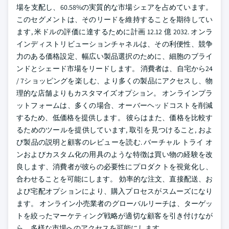
場を支配し、60.58%の実質的な市場シェアを占めています。
このセグメントは、そのリードを維持することを期待してい
ます, 米ドルの評価に達するために計画 12.12 億 2032. オンラ
インディストリビューションチャネルは、その利便性、競争
力のある価格設定、幅広い製品選択のために、細胞のブライ
ンドとシェード市場をリードします。 消費者は、自宅から24
/ 7ショッピングを楽しむ、より多くの製品にアクセスし、物
理的な店舗よりもカスタマイズオプション。 オンラインプラ
ットフォームは、多くの場合、オーバーヘッドコストを削減
するため、低価格を提供します。 彼らはまた、価格を比較す
るためのツールを提供しています, 取引を見つけること, およ
び製品の説明と顧客のレビューを読む. バーチャル トライ オ
ンおよびカスタム化の用具のような特徴は買い物の経験を改
良します、消費者が彼らの必要性にプロダクトを視覚化し、
合わせることを可能にします。 効率的な注文、直接配送、お
よび宅配オプションにより、購入プロセスがスムーズになり
ます。 オンライン小売業者のグローバルリーチは、ターゲッ
トを絞ったマーケティング戦略が適切な顧客を引き付けなが
ら、多様な市場へのアクセスを可能にします。