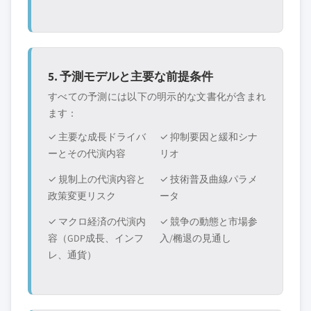
5. 予測モデルと主要な前提条件
すべての予測には以下の明示的な文書化が含まれ
ます：
✓ 主要な成長ドライバ
✓ 抑制要因と緩和シナ
ーとその代演内容
リオ
✓ 規制上の代演内容と
✓ 技術普及曲線パラメ
政策変更リスク
ータ
✓ マクロ経済の代演内
✓ 競争の動態と市場参
容（GDP成長、インフ
入/椭退の見通し
レ、通貨）