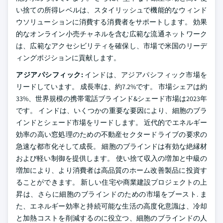
い捨ての所得レベルは、スタイリッシュで機能的なウィンド
ウソリューションに消費する消費者をサポートします。 効果
的なオンライン小売チャネルを含む広範な流通ネットワーク
は、広範なアクセシビリティを確保し、市場で米国のリーデ
ィングポジションに貢献します。
アジアパシフィック:
インドは、アジアパシフィック市場を
リードしています。 成長率は、約7.2%です。 市場シェアは約
33%、世界規模の携帯電話ブラインド&シェード市場は2023年
です。 インドは、いくつかの重要な要因により、細胞のブラ
インドとシェード市場をリードします。 近代的でエネルギー
効率の高い窓処理のための不動産セクタードライブの要求の
急速な都市化そして成長。 細胞のブラインドは有効な絶縁材
および軽い制御を提供します。 使い捨て収入の増加と中級の
増加により、より消費者は高品質のホーム改善製品に投資す
ることができます。 新しい住宅や商業建設プロジェクトの上
昇は、さらに細胞のブラインドのための市場をブースト. ま
た、エネルギー効率と持続可能な生活の高度化意識は、冷却
と加熱コストを削減するのに役立つ、細胞のブラインドの人