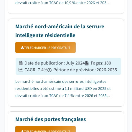
devrait croître à un TCAC de 10,9 % entre 2026 et 2035,
en raison de l'augmentation de la pénétration des
smartphones et des appareils connectés à l'Internet
des objets....
Marché nord-américain de la serrure
intelligente résidentielle
TÉLÉCHARGER LE PDF GRATUIT
Date de publication
:
July 2024
Pages
:
180
CAGR:
7.4
%
Période de prévision
:
2026-2035
Le marché nord-américain des serrures intelligentes
résidentielles a été estimé à 1,1 milliard USD en 2025 et
devrait croître à un TCAC de 7,4 % entre 2026 et 2035,
en raison de la hausse des préoccupations en matière
de sécurité résidentielle....
Marché des portes françaises
TÉLÉCHARGER LE PDF GRATUIT