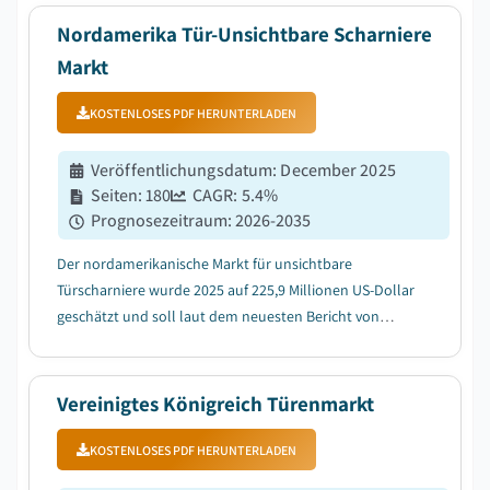
raumsparende Lösungen fördern....
Nordamerika Tür-Unsichtbare Scharniere
Markt
KOSTENLOSES PDF HERUNTERLADEN
Veröffentlichungsdatum
:
December 2025
Seiten
:
180
CAGR:
5.4
%
Prognosezeitraum
:
2026-2035
Der nordamerikanische Markt für unsichtbare
Türscharniere wurde 2025 auf 225,9 Millionen US-Dollar
geschätzt und soll laut dem neuesten Bericht von
Global Market Insights Inc. zwischen 2026 und 2035 mit
einer durchschnittlichen jährlichen Wachstumsrate
(CAGR) von 5,4 % wachsen....
Vereinigtes Königreich Türenmarkt
KOSTENLOSES PDF HERUNTERLADEN