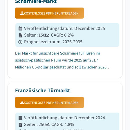
Scharniere-Markt
KOSTENLOSES PDF HERUNTERLADEN
Veröffentlichungsdatum
:
December 2025
Seiten
:
150
CAGR:
6.2
%
Prognosezeitraum
:
2026-2035
Der Markt für unsichtbare Scharniere für Türen im
asiatisch-pazifischen Raum wurde 2025 auf 281,7
Millionen US-Dollar geschätzt und soll zwischen 2026
und 2035 mit einer jährlichen Wachstumsrate (CAGR)
von 6,2 % wachsen....
Französische Türmarkt
KOSTENLOSES PDF HERUNTERLADEN
Veröffentlichungsdatum
:
December 2024
Seiten
:
250
CAGR:
4.8
%