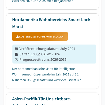
zwischen 2026 und 2035 mit einer jährlichen
Wachstumsrate (CAGR) von 10,9 % wachsen, bedingt
durch die zunehmende Verbreitung von Smartphones
und IoT-fähigen Geräten....
Nordamerika Wohnbereichs-Smart-Lock-
Markt
KOSTENLOSES PDF HERUNTERLADEN
Veröffentlichungsdatum
:
July 2024
Seiten
:
180
CAGR:
7.4
%
Prognosezeitraum
:
2026-2035
Der nordamerikanische Markt für intelligente
Wohnraumschlösser wurde im Jahr 2025 auf 1,1
Milliarden USD geschätzt und wird voraussichtlich
zwischen 2026 und 2035 mit einer CAGR von 7,4%
wachsen, aufgrund zunehmender Sicherheitsbedenken
im Wohnbereich....
Asien-Pazifik-Tür-Unsichtbare-