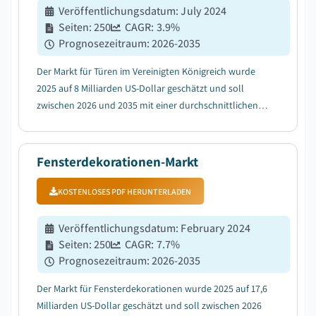
Veröffentlichungsdatum
:
July 2024
Seiten
:
250
CAGR:
3.9
%
Prognosezeitraum
:
2026-2035
Der Markt für Türen im Vereinigten Königreich wurde
2025 auf 8 Milliarden US-Dollar geschätzt und soll
zwischen 2026 und 2035 mit einer durchschnittlichen
jährlichen Wachstumsrate (CAGR) von 3,9 % wachsen,
bedingt durch den steigenden Bau- und
Immobilienentwicklungstrend....
Fensterdekorationen-Markt
KOSTENLOSES PDF HERUNTERLADEN
Veröffentlichungsdatum
:
February 2024
Seiten
:
250
CAGR:
7.7
%
Prognosezeitraum
:
2026-2035
Der Markt für Fensterdekorationen wurde 2025 auf 17,6
Milliarden US-Dollar geschätzt und soll zwischen 2026