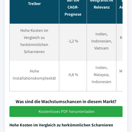
auf die
Geografische
Zeitp
Treiber
CAGR-
Relevanz
Auswi
Prognose
Hohe Kosten im
Indien,
Vergleich zu
Kurzfri
-1,2 %
Indonesien,
herkömmlichen
Ja
Vietnam
Scharnieren
Indien,
Hohe
Mittelfr
-0,8 %
Malaysia,
Installationskomplexität
4 J
Indonesien
Was sind die Wachstumschancen in diesem Markt?
Kostenloses PDF herunterladen
Hohe Kosten im Vergleich zu herkömmlichen Scharnieren