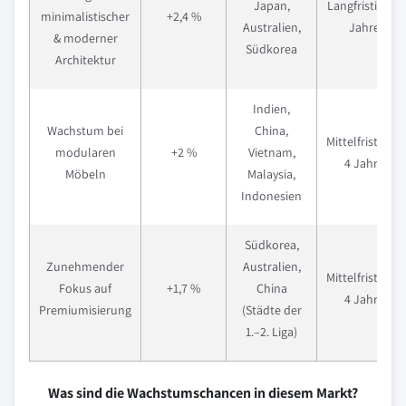
Japan,
Langfristig (≥ 4
minimalistischer
+2,4 %
Australien,
Jahre)
& moderner
Südkorea
Architektur
Indien,
Wachstum bei
China,
Mittelfristig (2–
modularen
+2 %
Vietnam,
4 Jahre)
Möbeln
Malaysia,
Indonesien
Südkorea,
Zunehmender
Australien,
Mittelfristig (2–
Fokus auf
+1,7 %
China
4 Jahre)
Premiumisierung
(Städte der
1.–2. Liga)
Was sind die Wachstumschancen in diesem Markt?