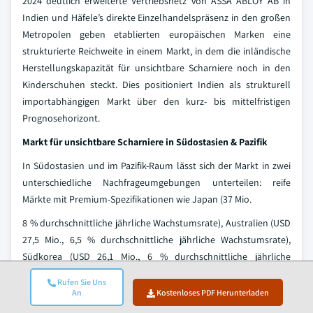
2024 deutlich erweiterte Vertriebsnetz von ASSA ABLOY AB in
Indien und Häfele’s direkte Einzelhandelspräsenz in den großen
Metropolen geben etablierten europäischen Marken eine
strukturierte Reichweite in einem Markt, in dem die inländische
Herstellungskapazität für unsichtbare Scharniere noch in den
Kinderschuhen steckt. Dies positioniert Indien als strukturell
importabhängigen Markt über den kurz- bis mittelfristigen
Prognosehorizont.
Markt für unsichtbare Scharniere in Südostasien & Pazifik
In Südostasien und im Pazifik-Raum lässt sich der Markt in zwei
unterschiedliche Nachfrageumgebungen unterteilen: reife
Märkte mit Premium-Spezifikationen wie Japan (37 Mio.
8 % durchschnittliche jährliche Wachstumsrate), Australien (USD
27,5 Mio., 6,5 % durchschnittliche jährliche Wachstumsrate),
Südkorea (USD 26,1 Mio., 6 % durchschnittliche jährliche
Wachstumsrate) und Malaysia (USD 13,6 Mio., 7,2 %
Rufen Sie Uns
durchschnittliche jährliche Wachstumsrate) sowie aufstrebende
An
Kostenloses PDF Herunterladen
Volumenmärkte Indonesien (USD 11,5 Mio., 7 %