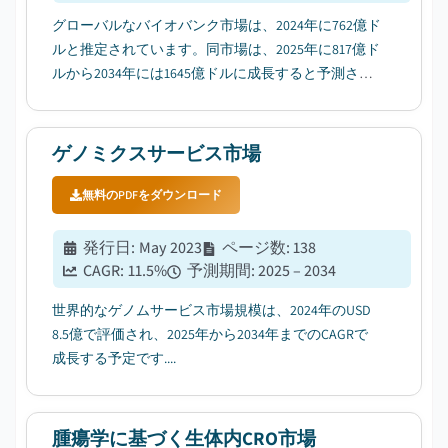
グローバルなバイオバンク市場は、2024年に762億ド
ルと推定されています。同市場は、2025年に817億ド
ルから2034年には1645億ドルに成長すると予測され
ており、年平均成長率（CAGR）は8.1%になる見込み
です。これは、Global Market Insights Inc.が最新に発
表したレポートによるとのことです。...
ゲノミクスサービス市場
無料のPDFをダウンロード
発行日
:
May 2023
ページ数
:
138
CAGR:
11.5
%
予測期間
:
2025 – 2034
世界的なゲノムサービス市場規模は、2024年のUSD
8.5億で評価され、2025年から2034年までのCAGRで
成長する予定です....
腫瘍学に基づく生体内CRO市場