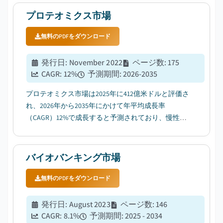
プロテオミクス市場
無料のPDFをダウンロード
発行日
:
November 2022
ページ数
:
175
CAGR:
12
%
予測期間
:
2026-2035
プロテオミクス市場は2025年に412億米ドルと評価さ
れ、2026年から2035年にかけて年平均成長率
（CAGR）12%で成長すると予測されており、慢性疾
患や複雑な疾患の増加がその原動力となってい
る。...
バイオバンキング市場
無料のPDFをダウンロード
発行日
:
August 2023
ページ数
:
146
CAGR:
8.1
%
予測期間
:
2025 - 2034