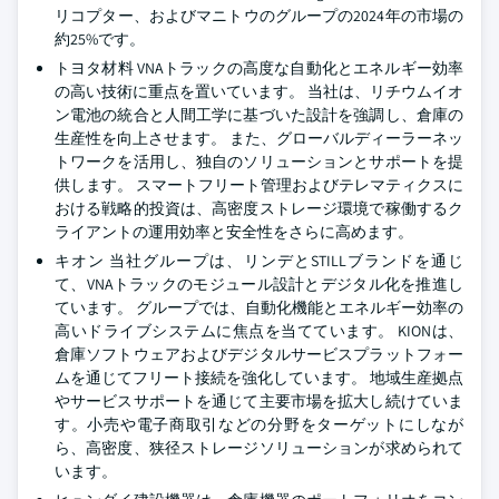
リコプター、およびマニトウのグループの2024年の市場の
約25%です。
トヨタ材料 VNAトラックの高度な自動化とエネルギー効率
の高い技術に重点を置いています。 当社は、リチウムイオ
ン電池の統合と人間工学に基づいた設計を強調し、倉庫の
生産性を向上させます。 また、グローバルディーラーネッ
トワークを活用し、独自のソリューションとサポートを提
供します。 スマートフリート管理およびテレマティクスに
おける戦略的投資は、高密度ストレージ環境で稼働するク
ライアントの運用効率と安全性をさらに高めます。
キオン 当社グループは、リンデとSTILLブランドを通じ
て、VNAトラックのモジュール設計とデジタル化を推進し
ています。 グループでは、自動化機能とエネルギー効率の
高いドライブシステムに焦点を当てています。 KIONは、
倉庫ソフトウェアおよびデジタルサービスプラットフォー
ムを通じてフリート接続を強化しています。 地域生産拠点
やサービスサポートを通じて主要市場を拡大し続けていま
す。小売や電子商取引などの分野をターゲットにしなが
ら、高密度、狭径ストレージソリューションが求められて
います。