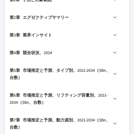
1.1 市場の対象範囲と定義
第2章 エグゼクティブサマリー
1.2 調査設計
1.2.1 調査アプローチ
2.1 業界360°概要
第3章 業界インサイト
1.2.2 データ収集方法
2.2 主要市場トレンド
1.3 データマイニングソース
2.2.1 地域別
3.1 業界エコシステム分析
第4章 競合状況、2024
1.3.1 グローバル
2.2.2 タイプ別
3.1.1 サプライヤーの状況
1.3.2 地域/国別
2.2.3 リフティング容量
3.1.2 利益率
4.1 はじめに
第5章 市場推定と予測、タイプ別、2021-2034（$Bn、
1.4 基本推定値と計算
2.2.4 動力源
3.1.3 コスト構造
4.2 企業の市場シェア分析
台数）
1.4.1 基準年の計算
2.2.5 リフト高さ
3.1.4 各段階における価値の付加
4.2.1 北米
1.4.2 市場推定のための主要トレンド
2.2.6 用途
3.1.5 バリューチェーンに影響を与える要因
5.1 主要トレンド
4.2.2 欧州
第6章 市場推定と予測、リフティング容量別、2021-
1.5 プライマリーリサーチと検証
2.2.7 最終用途
3.1.6 ディスラプション
5.2 リーチトラック
4.2.3 アジア太平洋
2034（$Bn、台数）
1.5.1 プライマリーソース
2.3 TAM分析、2025-2034
3.2 業界への影響要因
5.3 タレットトラック
4.2.4 LATAM
1.6 予測モデル
2.4 CXOの視点：戦略的必須事項
3.2.1 成長ドライバー
6.1 主要トレンド
5.4 マンアップVNAトラック
4.2.5 中東・アフリカ
第7章 市場推定と予測、動力源別、2021-2034（$Bn、
1.7 調査の前提条件と制限
2.4.1 経営判断ポイント
3.2.1.1 倉庫におけるスペース最適化需要
6.2 1.5トン未満
5.5 マンダウンVNAトラック
4.3 主要市場プレイヤーの競合分析
台数）
の高まり
2.4.2 重要成功要因
6.3 1.5～2.5トン
5.6 アーティキュレートVNAトラック
4.4 競争ポジショニングマトリックス