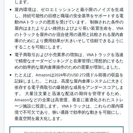
します。
屋内環境は、ゼロエミッションと最小限のノイズを生成
し、持続可能性の目標と職場の安全基準をサポートする電
動VNAトラックの恩恵を受けています。 制御された条件の
屋内はまたよりよい維持およびより長い装置生命を、VNA
のトラックを屋外のか混合使用の適用と比較される屋内倉
庫のためにより費用効果が大きいそして信頼できるように
することを可能にします。
電子商取引および小売業界の増加は、VNAトラックを迅速
で精密なオーダーピッキングと在庫管理に理想的にするた
めの効率的な屋内倉庫操作のための需要が増加しました。
たとえば、Amazonは2024年のUSD 272億ドル前後の収益を
記録しました。 これは、高度な屋内倉庫システムに大きく
依存する電子商取引の爆発的な成長をアンダースコアしま
す。 大量注文量と迅速な配送の期待を管理するため、
Amazonなどの企業は高密度、垂直に最適化されたストレ
ージ施設に投資します。 VNAトラックは、これらの屋内環
境で不可欠であり、狭い通路で効率的な動きを可能にし、
垂直空間を最大化します。