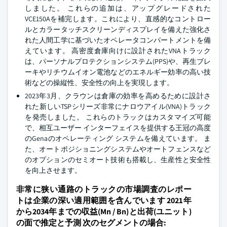
しました。 これらの追加は、アップグレードされた
VCE150Aを補完します。これにより、直感的なコントロー
ルとカラータッチスクリーンディスプレイを備えた強化さ
れた人間工学に基づいたオペレータコンパートメントを備
えています。 高密度倉庫向けに設計されたVNAトラック
は、パーソナルプロテクションシステム(PPS)や、再生ブレ
ーキやリチウムイオン電池などのエネルギー効率の高い技
術などの操縦性、安全性の向上を実現します。
2023年3月、クラウンは倉庫の効率を高めるために設計さ
れた新しいTSPシリーズ非常にナロウアイル(VNA)トラック
を発売しました。 これらのトラックはカスタマイズ可能
で、相互ユーザー インターフェイスを提供する王冠の高度
のGenaのオペレーティング システムを備えています。 ま
た、オートポジショニングシステムやオートフェンスなど
のオプションのセミオート技術も搭載し、生産性と安全性
を向上させます。
非常に狭い通路のトラックの市場調査のレポー
トは企業の深い適用範囲を含んでいます 2021年
から2034年までの収益(Mn / Bn)と出荷(ユニット)
の面で推定と予測 次のセグメントの場合: