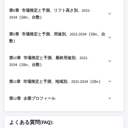
3.2.1.2 Eコマースと3PLの成長
2.5 将来展望と戦略的提言
7.1 主要トレンド
6.4 2.5トン超
5.7 その他
4.5 戦略的展望マトリックス
第8章 市場推定と予測、リフト高さ別、2021-
3.2.1.3 自動化と倉庫管理システム
7.2 電動VNAトラック
4.6 主要な動向
2034（$Bn、台数）
（WMS）との統合
7.3 内燃機関（IC）VNAトラック
4.6.1 合併・買収
3.2.1.4 冷蔵倉庫と医薬品倉庫の拡大
8.1 主要トレンド
7.4 ハイブリッドVNAトラック
4.6.2 パートナーシップ・提携
第9章 市場推定と予測、用途別、2021-2034（$Bn、台
3.2.1.5 ジャスト・イン・タイム（JIT）在
8.2 6メートル未満
4.6.3 新製品発売
数）
庫管理への需要増加
8.3 6～10メートル
4.6.4 拡大計画と資金調達
3.2.2 業界の落とし穴と課題
9.1 主要トレンド
8.4 10メートル超
第10章 市場推定と予測、最終用途別、2021-
3.2.2.1 高い初期投資とメンテナンスコス
9.2 屋内倉庫
2034（$Bn、台数）
ト
9.3 冷蔵倉庫
3.2.2.2 複雑なインフラ要件
10.1 主要トレンド
9.4 自動化倉庫システム（ASRS）
3.2.3 市場機会
第11章 市場推定と予測、地域別、2021-2034（$Bn）
10.2 小売・Eコマース
9.5 ロジスティクス・3PL
3.2.3.1 ピックアップトラックの電動化
10.3 食品・飲料
9.6 製造施設
11.1 主要トレンド
3.2.3.2 IoT対応・接続型アクセサリーの統
第12章 企業プロフィール
10.4 医薬品
11.2 北米
合
10.5 自動車
11.2.1 米国
12.1 アイルマスター
3.2.3.3 農村部やアドベンチャー旅行にお
10.6 ロジスティクス・倉庫
11.2.2 カナダ
12.2 安徽ヘリ
ける頑丈で耐久性のあるアクセサリーへ
よくある質問(FAQ):
10.7 その他
11.3 欧州
の継続的な需要
12.3 クラーク・マテリアル・ハンドリング