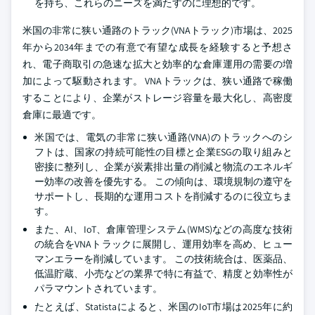
を持ち、これらのニーズを満たすのに理想的です。
米国の非常に狭い通路のトラック(VNAトラック)市場は、2025
年から2034年までの有意で有望な成長を経験すると予想さ
れ、電子商取引の急速な拡大と効率的な倉庫運用の需要の増
加によって駆動されます。 VNAトラックは、狭い通路で稼働
することにより、企業がストレージ容量を最大化し、高密度
倉庫に最適です。
米国では、電気の非常に狭い通路(VNA)のトラックへのシ
フトは、国家の持続可能性の目標と企業ESGの取り組みと
密接に整列し、企業が炭素排出量の削減と物流のエネルギ
ー効率の改善を優先する。 この傾向は、環境規制の遵守を
サポートし、長期的な運用コストを削減するのに役立ちま
す。
また、AI、IoT、倉庫管理システム(WMS)などの高度な技術
の統合をVNAトラックに展開し、運用効率を高め、ヒュー
マンエラーを削減しています。 この技術統合は、医薬品、
低温貯蔵、小売などの業界で特に有益で、精度と効率性が
パラマウントされています。
たとえば、Statistaによると、米国のIoT市場は2025年に約