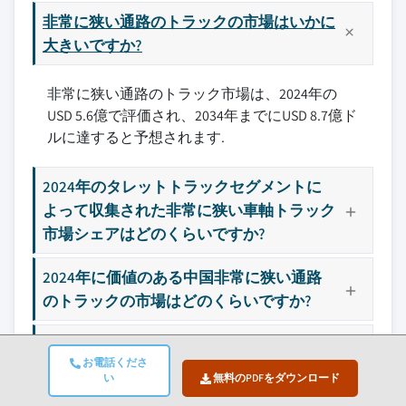
11.3.1 英国
3.2.3.4 アクセサリーパッケージやサブス
非常に狭い通路のトラックの市場はいかに
12.4 コンビリフト
クリプションモデルの提供
11.3.2 ドイツ
大きいですか?
12.5 クロウンエクイップメント
3.3 成長可能性分析
11.3.3 フランス
12.6 ドーサン・インダストリアル・ビークル
3.4 規制環境
非常に狭い通路のトラック市場は、2024年の
11.3.4 イタリア
12.7 EPエクイップメント
USD 5.6億で評価され、2034年までにUSD 8.7億ド
3.5 ポーターの分析
11.3.5 スペイン
12.8 ゴッドレジ・マテリアルハンドリング
ルに達すると予想されます.
3.6 PESTEL分析
11.3.6 ロシア
12.9 ハンチャグループ
3.7 技術とイノベーションの状況
11.3.7 北欧
12.10 ハイスター・ヤール・マテリアルズ・ハン
2024年のタレットトラックセグメントに
3.7.1 現在の技術トレンド
ドリング
11.4 アジア太平洋
よって収集された非常に狭い車軸トラック
3.7.2 新興技術
12.11 ヒュンダイ建設機械
11.4.1 中国
市場シェアはどのくらいですか?
3.8 価格動向
12.12 ユングハインリッヒ
11.4.2 インド
3.8.1 地域別
12.13 KIONグループ
11.4.3 日本
2024年に価値のある中国非常に狭い通路
3.8.2 製品別
12.14 マニトゥー・グループ
11.4.4 韓国
のトラックの市場はどのくらいですか?
3.9 生産統計
12.15 MHE-デマーグ
11.4.5 ANZ
非常に狭い通路のトラック市場で重要な選
3.9.1 生産拠点
12.16 三菱ロジネクスト
11.4.6 東南アジア
お電話くださ
手は誰ですか?
3.9.2 消費拠点
12.17 ナローアイル
11.5 ラテンアメリカ
い
無料のPDFをダウンロード
3.9.3 輸出入
12.18 レイモンド
11.5.1 ブラジル