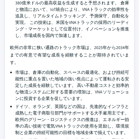
380億米ドルの最高収益を生成すると予想されます。 倉庫
と物流において、IoT統合により、VNAトラックの効率性を
追及し、リアルタイムトラッキング、予測保守、自動化を
実現。 この技術は、米国をVNAトラックの採用のリーディ
ング・マーケットとして位置付け、イノベーションを推進
し、市場成長を国内で加速します。
欧州の非常に狭い通路のトラック市場は、2025年から2034年
までの有意で有望な成長を経験することが期待されていま
す。
市場は、倉庫の自動化、スペースの最適化、および持続可
能性に重点を置いた地域の強い焦点によって運転される安
定した成長を経験しています。 高い不動産コストと効率的
な物流システムに対する需要の増加は、VNAソリューショ
ンに投資する企業を促しています。
ドイツ、オランダ、英国などの国は、先進的なインフラと
成熟した電子商取引部門がサポートする大手雇用主です。
欧州のグリーン・ロジスティクスの推進は、エネルギー効
率の高い技術で電気VNAトラックの使用を奨励し、環境規
制と企業の持続可能性の目標を地域全体で揃えています。