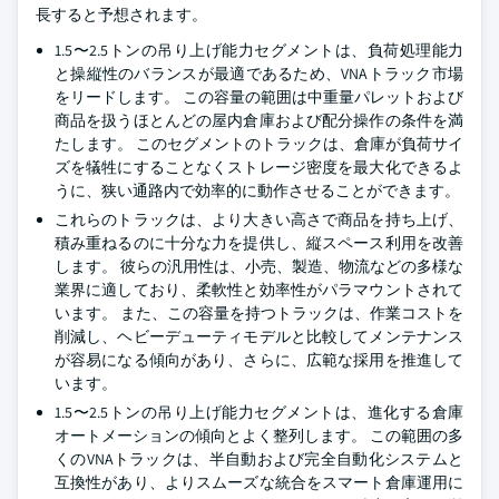
長すると予想されます。
1.5〜2.5トンの吊り上げ能力セグメントは、負荷処理能力
と操縦性のバランスが最適であるため、VNAトラック市場
をリードします。 この容量の範囲は中重量パレットおよび
商品を扱うほとんどの屋内倉庫および配分操作の条件を満
たします。 このセグメントのトラックは、倉庫が負荷サイ
ズを犠牲にすることなくストレージ密度を最大化できるよ
うに、狭い通路内で効率的に動作させることができます。
これらのトラックは、より大きい高さで商品を持ち上げ、
積み重ねるのに十分な力を提供し、縦スペース利用を改善
します。 彼らの汎用性は、小売、製造、物流などの多様な
業界に適しており、柔軟性と効率性がパラマウントされて
います。 また、この容量を持つトラックは、作業コストを
削減し、ヘビーデューティモデルと比較してメンテナンス
が容易になる傾向があり、さらに、広範な採用を推進して
います。
1.5〜2.5トンの吊り上げ能力セグメントは、進化する倉庫
オートメーションの傾向とよく整列します。 この範囲の多
くのVNAトラックは、半自動および完全自動化システムと
互換性があり、よりスムーズな統合をスマート倉庫運用に