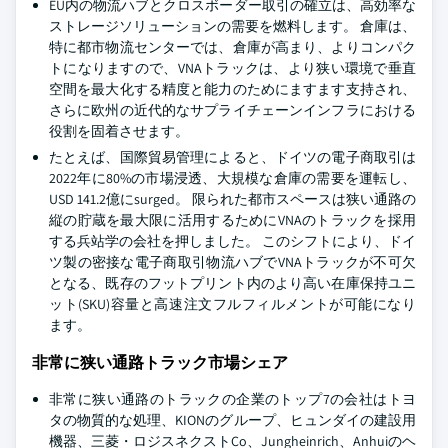
EU内の物流ハブとクロスボーダー取引の確立は、高効率な
ストレージソリューションの需要を燃料します。 倉庫は、
特に都市物流センターでは、倉庫が高まり、よりコンパク
トになりますので、VNAトラックは、より狭い環境で垂直
空間を最大化する精度と能力のためにますます支持され、
さらに欧州の近代的なサプライチェーンインフラにおける
役割を固着させます。
たとえば、国際貿易管理によると、ドイツの電子商取引は
2022年に80%の市場浸透、大規模な倉庫の需要を運転し、
USD 141.2億にsurged。 限られた都市スペースは狭い通路の
縦の貯蔵を最大限に活用するためにVNAのトラックを採用
する兵站学の会社を押しました。 このシフトにより、ドイ
ツ製の密接な電子商取引物流ハブでVNAトラックが不可欠
となる、既存のフットプリント内のより高い在庫保持ユニ
ット(SKU)容量と高速注文フルフィルメントが可能になり
ます。
非常に狭い通路トラック市場シェア
非常に狭い通路のトラックの企業のトップ7の会社はトヨ
タの物質的な処理、KIONのグループ、ヒュンダイの建設用
機器、三菱・ロジスネクストCo、Jungheinrich、Anhuiのヘ