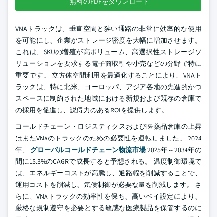
無料のPDFをダウンロード
VNAトラックは、垂直空間と狭い通路の非常に効率的な使用
を可能にし、企業がストレージ密度を大幅に増加させます。
これは、SKUの増殖が高ボリューム、高選択性ストレージソ
リューションを要求する電子商取引や小売などの分野で特に
重要です。 立方体空間利用を最適化することにより、VNAト
ラックは、特に北米、ヨーロッパ、アジア各地の先進的かつ
スペースに制約された地域における新規および既存の倉庫で
の採用を促進し、説得力のあるROIを提供します。
コールドチェーン・ロジスティクスおよび医薬品倉庫の上昇
はまたVNAのトラックのための必要性を運転しました。 2024
年、
グローバルコールドチェーン物流市場
2025年～2034年の
間に15.3%のCAGRで成長すると予想される。 温度制御環境で
は、エネルギーコストが高騰し、通路幅を削減することで、
運用コストを削減し、気候制御が必要な量を削減します。 さ
らに、VNAトラックの効率性を保ち、高いベイ設定により、
厳格な規制遵守を必要とする敏感な医療製品を保管するのに