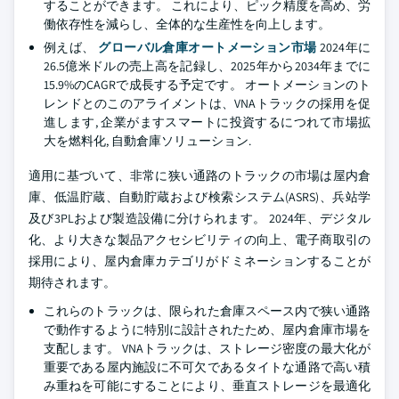
することができます。 これにより、ピック精度を高め、労
働依存性を減らし、全体的な生産性を向上します。
例えば、
グローバル倉庫オートメーション市場
2024年に
26.5億米ドルの売上高を記録し、2025年から2034年までに
15.9%のCAGRで成長する予定です。 オートメーションのト
レンドとのこのアライメントは、VNAトラックの採用を促
進します, 企業がますスマートに投資するにつれて市場拡
大を燃料化, 自動倉庫ソリューション.
適用に基づいて、非常に狭い通路のトラックの市場は屋内倉
庫、低温貯蔵、自動貯蔵および検索システム(ASRS)、兵站学
及び3PLおよび製造設備に分けられます。 2024年、デジタル
化、より大きな製品アクセシビリティの向上、電子商取引の
採用により、屋内倉庫カテゴリがドミネーションすることが
期待されます。
これらのトラックは、限られた倉庫スペース内で狭い通路
で動作するように特別に設計されたため、屋内倉庫市場を
支配します。 VNAトラックは、ストレージ密度の最大化が
重要である屋内施設に不可欠であるタイトな通路で高い積
み重ねを可能にすることにより、垂直ストレージを最適化