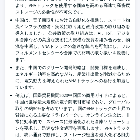
より、VNAトラックを使用する価値を高める高速で高密度
ストレージの必要性が不可欠です。
中国は、電子商取引における自動化を推進し、スマート物
流インフラの整備・実装に取り組む政府政策の取り組みを
導入しました。 公共政策の取り組みは、AI、IoT、デジタ
ル倉庫などの高度な技術に大規模な投資を組み合わせ、物
流を中断し、VNAトラックの急速な統合を可能にし、フル
フィルメントセンターや倉庫での材料の取り扱いを改善し
ます。
また、中国でのグリーン開発戦略は、開発目標を達成し、
エネルギー効率を高めながら、産業排出量を削減するため
に、電気動力を与えられたVNAトラックへの移行を加速し
ています。
例えば、国際貿易機関2023中国国の商用ガイドによると、
中国は世界最大規模の電子商取引市場であり、グローバル
取引の約50%を占めています。 国のVNAトラックの上昇の
背後にある主要なドライバーです。 オンライン注文は、非
常に効率的で、スペースに最適化された倉庫ソリューショ
ンを要求し、迅速な注文処理を実現します。 VNAトラック
は、狭い通路で動作し、ストレージ密度を最大化する能力