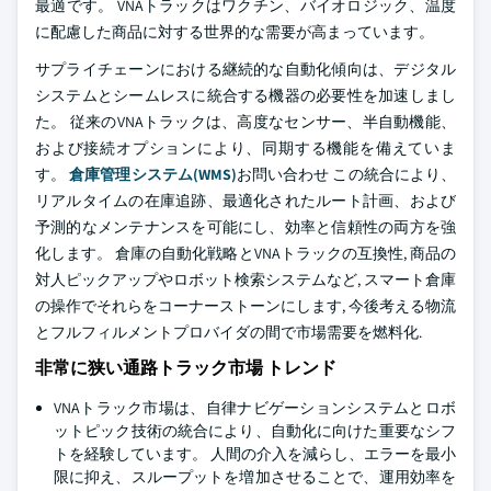
最適です。 VNAトラックはワクチン、バイオロジック、温度
に配慮した商品に対する世界的な需要が高まっています。
サプライチェーンにおける継続的な自動化傾向は、デジタル
システムとシームレスに統合する機器の必要性を加速しまし
た。 従来のVNAトラックは、高度なセンサー、半自動機能、
および接続オプションにより、同期する機能を備えていま
す。
倉庫管理システム(WMS)
お問い合わせ この統合により、
リアルタイムの在庫追跡、最適化されたルート計画、および
予測的なメンテナンスを可能にし、効率と信頼性の両方を強
化します。 倉庫の自動化戦略とVNAトラックの互換性, 商品の
対人ピックアップやロボット検索システムなど, スマート倉庫
の操作でそれらをコーナーストーンにします, 今後考える物流
とフルフィルメントプロバイダの間で市場需要を燃料化.
非常に狭い通路トラック市場 トレンド
VNAトラック市場は、自律ナビゲーションシステムとロボ
ットピック技術の統合により、自動化に向けた重要なシフ
トを経験しています。 人間の介入を減らし、エラーを最小
限に抑え、スループットを増加させることで、運用効率を