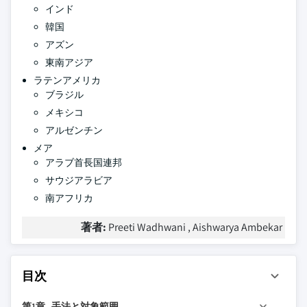
インド
韓国
アズン
東南アジア
ラテンアメリカ
ブラジル
メキシコ
アルゼンチン
メア
アラブ首長国連邦
サウジアラビア
南アフリカ
著者:
Preeti Wadhwani , Aishwarya Ambekar
目次
第1章 手法と対象範囲