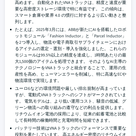
高めます。 自動化されたVNAトラックは、精度と速度が重
要な高密度ストレージ環境で特に有益です。 この傾向は、
スマート倉庫や業界 4.0 の慣行に対するより広い動きと整
列します。
たとえば、2025年3月には、ABBが新たにAIを搭載したロボ
ットモジュール「Fashion Inductor」と「Parcel Inductor」
を2つ導入し、物流や電子商取引サプライチェーンにおけ
るアイテムの選定・選別・導入を強化しました。 これらの
モジュールは99.5%以上の精度を達成し、1時間あたりの最
大1,500個のアイテムを処理できます。 そのようなAI主導の
テクノロジーをVNAトラックと統合することで、運用の生
産性を高め、ヒューマンエラーを削減し、特に高速なECや
物流環境で実現します。
ユーロ6などの環境問題や厳しい排出規制が高まっていま
すが、電動式VNAトラックへのシフトがマークされていま
す。 電気モデルは、より低い運用コスト、騒音の低減、グ
リーン物流への取り組みの遵守などの利点を提供します。
リチウムイオン電池の採用により、従来の鉛蓄電池と比較
して長時間の稼働時間と充電時間を短縮できます。
バッテリー技術はVNAトラックのパフォーマンスで重要な
役割を果たしています。 高エネルギー密度のリチウムイオ