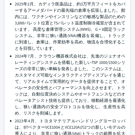
2025年2月、カディラ医薬品は、約3万平方フィートをカバ
ーするアーメダバードの最先端の倉庫を拡張しました。 館
内には、ワクチンやインスリンなどの敏感な製品のための
3,888パレット位置と75パレット温度制御冷蔵室が含まれて
います。 高度な倉庫管理システム(WMS)、G + 8固定ラック
システム、非常に狭い通路(VNA)機器を装備し、トラック
に到達し、倉庫は、作業効率を高め、物流を合理化するこ
とを目指しています。
2024年7月、クラウン機器株式会社は、先進のジェナオペ
レーティングシステムを搭載した新しいTSP 1000/1500シリ
ーズの非常に狭い車輌を発表しました。 このシステムは、
カスタマイズ可能なインタラクティブディスプレイを通じ
て、リアルタイムで実用的なデータを提供することで、オ
ペレータの安全性とパフォーマンスを向上させます。 トラ
ックは、自動位置決めシステムやオートフェンスなどのオ
ペレータアシスト技術も提供しており、移動経路を最適化
し、狭い通路内の安全プロトコルを強化し、生産性を高
め、リスクを削減します。
2023年4月、トヨタマテリアルハンドリングヨーロッパ
は、BTベクターVCE100AとVCE120Aの2つの新しいモデルの
導入により、非常に狭い通路(VNA)トラックの範囲を拡大