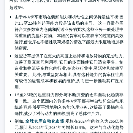
占据市场主导地位,预计该部分在2025年至2034年的CAGR增长
超过5%.
由于VNA卡车市场在装卸能力和机动性之间保持最佳平衡,因
此1.5至2.5吨的起重能力段是该市场的主导。 这一容量范围
符合大多数室内仓储和配送业务的要求,这些业务一般处理中
等重量的货盘和货物。 本段的货车可以在狭窄的过道内高效
运行,使仓库在不牺牲载荷规模的情况下能最大限度地增加存
储密度.
这些货车提供了在更大的高度上起降和堆放货物的充足动力,
改善了垂直空间利用率. 它们的多面性使它们适合零售、制
造业和物流等多样化的行业,在这些行业中,灵活性和效率至
关重要。 此外,与重型货车相比,具有这种能力的货车往往具
有较低的运营成本和较易的维护,从而进一步推动其广泛采
用。
1.5至2.5吨的起重能力部分与不断演变的仓库自动化趋势非
常一致。 这个范围内的许多VNA卡车都与半自动和全自动系
统兼容,能够更平滑地融入智能仓库业务. 这提高了采摘的准
确性,减少了对劳动力的依赖,提高了总体生产力。
例如,
全球仓库自动化市场
规模在2024年的收入为265亿美
元,预计从2025年到2034年将增长15.9%。 这种与自动化趋势