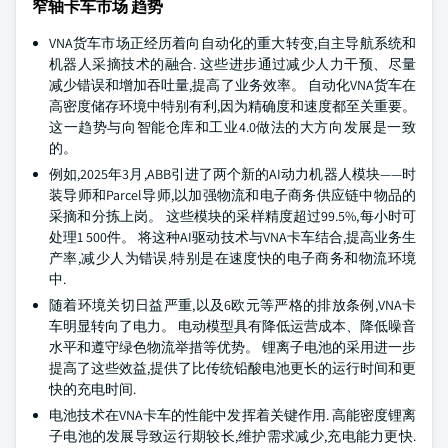
窄轴卡车市场 趋势
VNA货车市场正经历着向自动化的重大转变,自主导航系统和
机器人采摘技术的融合. 这些进步通过减少人力干预、尽量
减少错误和增加吞吐量,提高了业务效率。 自动化VNA货车在
高密度储存环境中特别有利,因为精确度和速度都至关重要。
这一趋势与向智能仓库和工业4.0做法的大方向发展是一致
的。
例如,2025年3月,ABB引进了两个新的AI动力机器人模块——时
装导师和Parcel导师,以加强物流和电子商务供应链中物品的
采摘和分拣上岗。 这些模块的采样精度超过99.5%,每小时可
处理1 500件。 将这种AI驱动技术与VNA卡车结合,提高业务生
产率,减少人为错误,特别是在速度快的电子商务和物流环境
中.
随着环境关切日益严重,以及6欧元等严格的排放条例,VNA卡
车明显转向了电力。 电动模型具有降低运营成本、降低噪音
水平和遵守绿色物流举措等优势。 锂离子电池的采用进一步
提高了这些效益,提供了比传统铅酸电池更长的运行时间和更
快的充电时间.
电池技术在VNA卡车的性能中发挥着关键作用. 高能密度锂离
子电池的发展导致运行期较长,维护需求减少,充电能力更快.