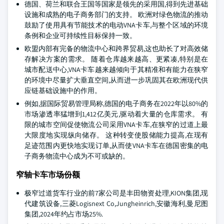
德国、荷兰和联合王国等国家是领先的采用国,得到先进基础
设施和成熟的电子商务部门的支持。 欧洲对绿色物流的推动
鼓励了使用具有节能技术的电动VNA卡车,与整个区域的环境
条例和企业可持续性目标保持一致。
欧盟内部有完备的物流中心和跨界贸易,这也助长了对高效储
存解决方案的需求。 随着仓库越来越高、更紧凑,特别是在
城市配送中心,VNA卡车越来越倾向于其精准和有能力在狭窄
的环境中尽量扩大垂直空间,从而进一步巩固其在欧洲现代供
应链基础设施中的作用。
例如,据国际贸易管理局称,德国的电子商务在2022年以80%的
市场渗透率猛增到1,412亿美元,驱动着大量的仓库需求。 有
限的城市空间促使物流公司采用VNA卡车,在狭窄的过道上最
大限度地实现纵向储存。 这种转变使股储能力提高,在现有
足迹范围内更快地实现订单,从而使VNA卡车在德国密集的电
子商务物流中心成为不可或缺的。
窄轴卡车市场份额
极窄过道货车行业的前7家公司是丰田物资处理,KION集团,现
代建筑设备,三菱Logisnext Co,Jungheinrich,安徽海利,曼尼图
集团,2024年约占市场25%.