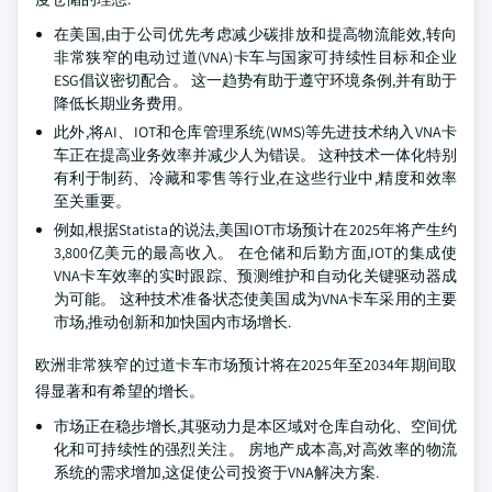
在美国,由于公司优先考虑减少碳排放和提高物流能效,转向
非常狭窄的电动过道(VNA)卡车与国家可持续性目标和企业
ESG倡议密切配合。 这一趋势有助于遵守环境条例,并有助于
降低长期业务费用。
此外,将AI、IOT和仓库管理系统(WMS)等先进技术纳入VNA卡
车正在提高业务效率并减少人为错误。 这种技术一体化特别
有利于制药、冷藏和零售等行业,在这些行业中,精度和效率
至关重要。
例如,根据Statista的说法,美国IOT市场预计在2025年将产生约
3,800亿美元的最高收入。 在仓储和后勤方面,IOT的集成使
VNA卡车效率的实时跟踪、预测维护和自动化关键驱动器成
为可能。 这种技术准备状态使美国成为VNA卡车采用的主要
市场,推动创新和加快国内市场增长.
欧洲非常狭窄的过道卡车市场预计将在2025年至2034年期间取
得显著和有希望的增长。
市场正在稳步增长,其驱动力是本区域对仓库自动化、空间优
化和可持续性的强烈关注。 房地产成本高,对高效率的物流
系统的需求增加,这促使公司投资于VNA解决方案.