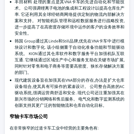
丰田材料 处理的重点是其VNA卡车的先进自动化和节能技
术。 公司强调锂离子电池的集成和工程设计以提高仓库生产
率. 它还利用其全球经销商网络提供定制的物流内部解决方
案和支持。 对智能机队管理和远程数据服务进行战略投资,
进一步提高了在高密度存储环境中运作的客户的业务效率和
安全性。
韩国 Group通过其Linde和Still品牌,优先在VNA卡车中进行模
块设计和数字化. 该小组侧重于自动化准备功能和节能驱动
系统。 KION通过其仓库软件和数字服务平台加强机队互联
互通. 它继续通过区域生产中心和服务支助在关键市场扩展,
同时针对零售和电子商务等需要高密度、狭长存储解决方案
的部门。
现代建筑设备旨在加强其在VNA部分的存在,办法是扩大仓库
设备组合,使其具有可操作的紧凑设计。 公司整合高效的AC
驱动系统,强调运营商舒适和安全. 现代公司还注重加强其在
新兴市场的分销网络和售后服务。 电气化和数字监测系统的
创新支持其更广泛的智能物流和仓库自动化目标。
窄轴卡车市场公司
在非常狭窄的过道卡车工业中经营的主要角色有: