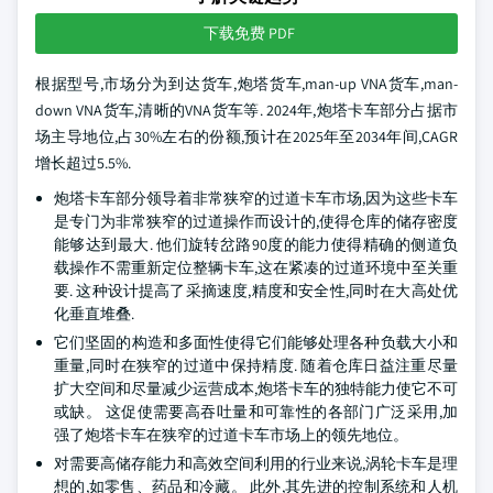
下载免费 PDF
根据型号,市场分为到达货车,炮塔货车,man-up VNA货车,man-
down VNA货车,清晰的VNA货车等. 2024年,炮塔卡车部分占据市
场主导地位,占30%左右的份额,预计在2025年至2034年间,CAGR
增长超过5.5%.
炮塔卡车部分领导着非常狭窄的过道卡车市场,因为这些卡车
是专门为非常狭窄的过道操作而设计的,使得仓库的储存密度
能够达到最大. 他们旋转岔路90度的能力使得精确的侧道负
载操作不需重新定位整辆卡车,这在紧凑的过道环境中至关重
要. 这种设计提高了采摘速度,精度和安全性,同时在大高处优
化垂直堆叠.
它们坚固的构造和多面性使得它们能够处理各种负载大小和
重量,同时在狭窄的过道中保持精度. 随着仓库日益注重尽量
扩大空间和尽量减少运营成本,炮塔卡车的独特能力使它不可
或缺。 这促使需要高吞吐量和可靠性的各部门广泛采用,加
强了炮塔卡车在狭窄的过道卡车市场上的领先地位。
对需要高储存能力和高效空间利用的行业来说,涡轮卡车是理
想的,如零售、药品和冷藏。 此外,其先进的控制系统和人机