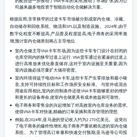
的配合进一步推动了VNA卡车的采用,推动了市场扩张,因为公
司越来越多地投资于智能自动化仓储解决方案。
根据应用,非常狭窄的过道卡车市场被分割成室内仓储、冷藏、
自动储存和回收系统、物流和3PL以及制造设施。 2024年,由于
数字化程度不断提高,产品普及程度提高,电子商务的采用率激
增,预计室内仓储类别将占主导地位.
室内仓储主导VNA卡车市场,因为这些卡车专门设计在封闭的
仓库空间内的狭窄过道上运行. VNA货车通过在紧凑的过道上
进行高堆放来优化垂直储存,这对于室内设施至关重要,因为
室内设施必须尽量扩大储存密度。
室内环境得益于电动VNA卡车,这些卡车产生零排放和最小噪
音,支持可持续性目标和工作场所安全标准。 与室外或混合
用途应用相比,室内的控制条件还使VNA卡车能够更好的维护
和更长的设备寿命,使室内仓储更具有成本效益和可靠性。
电子商务和零售业的兴起增加了对高效室内仓库业务的需求,
使得VNA卡车对快速,精确的订单采摘和库存管理的理想.
例如,在2024年,亚马逊的登记收入约为2 270亿美元。 这突出
了电子商务的爆炸性增长,电子商务严重依赖先进的室内仓储
系统。 为了管理高订单量和快速交付预期,亚马逊等公司投