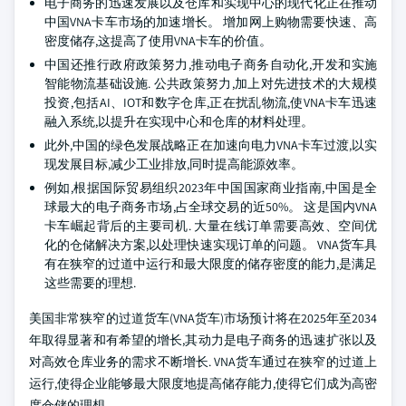
电子商务的迅速发展以及仓库和实现中心的现代化正在推动
中国VNA卡车市场的加速增长。 增加网上购物需要快速、高
密度储存,这提高了使用VNA卡车的价值。
中国还推行政府政策努力,推动电子商务自动化,开发和实施
智能物流基础设施. 公共政策努力,加上对先进技术的大规模
投资,包括AI、IOT和数字仓库,正在扰乱物流,使VNA卡车迅速
融入系统,以提升在实现中心和仓库的材料处理。
此外,中国的绿色发展战略正在加速向电力VNA卡车过渡,以实
现发展目标,减少工业排放,同时提高能源效率。
例如,根据国际贸易组织2023年中国国家商业指南,中国是全
球最大的电子商务市场,占全球交易的近50%。 这是国内VNA
卡车崛起背后的主要司机. 大量在线订单需要高效、空间优
化的仓储解决方案,以处理快速实现订单的问题。 VNA货车具
有在狭窄的过道中运行和最大限度的储存密度的能力,是满足
这些需要的理想.
美国非常狭窄的过道货车(VNA货车)市场预计将在2025年至2034
年取得显著和有希望的增长,其动力是电子商务的迅速扩张以及
对高效仓库业务的需求不断增长. VNA货车通过在狭窄的过道上
运行,使得企业能够最大限度地提高储存能力,使得它们成为高密
度仓储的理想.