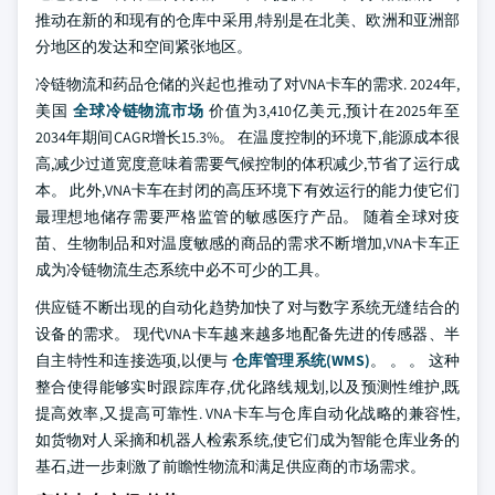
推动在新的和现有的仓库中采用,特别是在北美、欧洲和亚洲部
分地区的发达和空间紧张地区。
冷链物流和药品仓储的兴起也推动了对VNA卡车的需求. 2024年,
美国
全球冷链物流市场
价值为3,410亿美元,预计在2025年至
2034年期间CAGR增长15.3%。 在温度控制的环境下,能源成本很
高,减少过道宽度意味着需要气候控制的体积减少,节省了运行成
本。 此外,VNA卡车在封闭的高压环境下有效运行的能力使它们
最理想地储存需要严格监管的敏感医疗产品。 随着全球对疫
苗、生物制品和对温度敏感的商品的需求不断增加,VNA卡车正
成为冷链物流生态系统中必不可少的工具。
供应链不断出现的自动化趋势加快了对与数字系统无缝结合的
设备的需求。 现代VNA卡车越来越多地配备先进的传感器、半
自主特性和连接选项,以便与
仓库管理系统(WMS)
。 。 。 这种
整合使得能够实时跟踪库存,优化路线规划,以及预测性维护,既
提高效率,又提高可靠性. VNA卡车与仓库自动化战略的兼容性,
如货物对人采摘和机器人检索系统,使它们成为智能仓库业务的
基石,进一步刺激了前瞻性物流和满足供应商的市场需求。