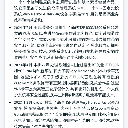
一个75个控制温度的冷室,用于疫苗和胰岛素等敏感产品。
该仓库配备了先进的仓库管理系统(WMS),一个G+8固定架设
系统,Very Narror Aisle(VNA)设备,并到达卡车,目的是提高业务
效率和精简后勤。
2024年7月,王冠装备公司推出了新的TSP1000/1500系列非常
窄的炮塔卡车,以先进的Gena操作系统为特色. 这个系统通过
自定义的交互式显示提供实时,可操作的数据,增强操作员的
安全和性能. 这些卡车还提供诸如自动定位系统和自动栅栏
等操作员协助技术,这些系统优化了旅行路线,并在狭窄的过
道内执行安全协议,从而提高生产力和减少风险。
2023年4月,丰田材料处理欧洲公司通过推出BT矢量VCE100A
和VCE120A两种新车型,扩大了其Very Narror Aisle(VNA)卡车范
围. 这些添加补充了升级后的VCE150A,它现在具有增强的
ergonomic操作舱,带有直观控制器和彩色触摸屏显示器. 这些
VNA卡车是为高密度仓库设计的,具有更好的机动性、个人保
护系统等安全性能以及再生制动和锂离子电池等节能技术。
2023年3月,Crown推出了新的TSP系列Very Narrow-Aisle(VNA)
货车,旨在提高仓库效率. 这些卡车的特点是Crown的高级
Gena操作系统,提供了可定制的交互式用户界面. 此外,它们还
包括诸如自动定位系统和自动栅栏等可选的半自动技术,这些
技术提高了生产率和安全性。