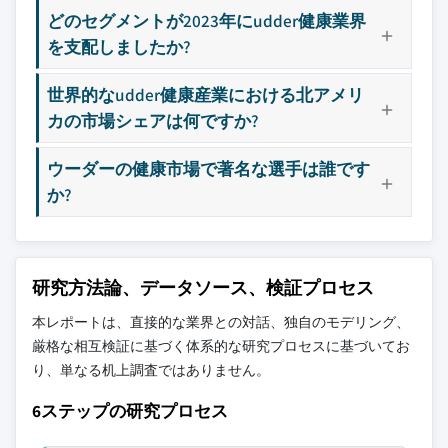
9.4 アジア太平洋
10.10 メルク
どのセグメントが2023年にudder健康業界
3.5.4.2 価格戦略と製品戦略
9.4.1 中国
10.11 ヴィルバック
を支配しましたか?
3.5.4.3 政策への関与
9.4.2 日本
10.12 ズーイティス
3.5.5 展望と今後の検討事項
9.4.3 インド
世界的なudder健康産業における北アメリ
主要な競合他社が見当たりませんか？
3.6 ポーター分析
9.4.4 オーストラリア
カの市場シェアは何ですか?
このレポートに掲載されている企業は厳選さ
3.7 PESTEL分析
9.4.5 韓国
れたものであり、競合全体を網羅するもので
ウーダーの健康市場で著名な選手は誰です
9.5 ラテンアメリカ
はありません。
か?
9.5.1 ブラジル
9.5.2 メキシコ
当社の市場収益計算は、個別にプロファイル
9.5.3 アルゼンチン
されていないメーカー、販売業者、専門業者
9.6 中東・アフリカ
を含む全地域の全プレイヤーを考慮したボト
研究方法論、データソース、検証プロセス
ムアップ手法を採用しています。プロファイ
9.6.1 南アフリカ
本レポートは、直接的な業界との対話、独自のモデリング、
ルセクションは戦略的に重要なプレイヤーに
9.6.2 サウジアラビア
厳格な相互検証に基づく体系的な研究プロセスに基づいてお
焦点を当てており、市場規模の範囲を定義す
9.6.3 アラブ首長国連邦
り、単なる机上調査ではありません。
るものではありません。
競合環境には以下も含まれる可能性があります
6ステップの研究プロセス
グローバルトップ
市場アクセスを支