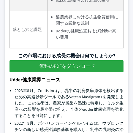
獣医の診断および処置の進歩
酪農業界における抗生物質使用に
関する厳格な規制
落とし穴と課題
udderの健康処置および診断の高
い費用
この市場における成長の機会は何でしょうか?
無料のPDFをダウンロード
Udder健康業界ニュース
2023年8月、Zoetis Inc.は、乳牛の乳房炎病原体を検出する
ための高速診断ツールであるVetcan Mastigram+を発売しま
した。 この技術は、農家が感染を迅速に特定し、ミルク生
産への影響を最小限に抑え、全体のudder健康管理を強化
することを可能にします。
2022年9月、ボヘリンガーインゲルハイムは、ウブロレク
チンの新しい感受性試験基準を導入し、乳牛の乳房炎の治