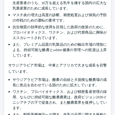
生産業者のうち、16万を超える乳牛を擁する国内の広大な
乳業産業のために成長しています。
マスチ炎の増大は高度の診断、精密処置および病気の予防
の作戦のための運転の要求です。
抗生物質の効率的な使用を目指した政府の政策のために、
プロバイオティクス、ワクチン、および代替商品に興味が
エスカレートされています。
また、プレミアム品質の乳製品のための輸出市場の増加に
よる、持続可能な酪農とudder健康の管理への投資は上昇
しています。
サウジアラビア市場は、中東とアフリカで大きな成長を目撃
しています。
サウジアラビア市場は、酪農の自給と大規模な酪農場の成
長に焦点を合わせている国のために拡大しています。
ワクチン、プロバイオティクス、および精密畜産管理の採
用、ならびに持続可能な酪農農業は、政府ビジョン2030イ
ニシアチブの下で促進され、また酪農業界を後押ししてい
ます。
また、獣医医療施設への増大、牛乳の品質に関する厳格な