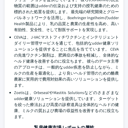
物質の範囲はudderの伝染および支持の授乳健康のための
標的された処置を提供します。 最先端の研究開発とグロー
バルネットワークを活用し、Boehringer Ingelheimのudder
Health製品により、乳の品質と農業の生産性を高め、高い
有効性、安全性、そして獣医サポートを実現します。
CEVAは、J-VACマストフィチワクチンとインテリジェント
ダイリー管理サービスを通じて、包括的なudder健康ソリ
ューションを提供することに焦点を当てています。 CEVA
の先進ワクチン製剤は、肥満症の事故を軽減し、全体的な
ヘルド健康を改善するのに役立ちます。 彼らのデータ主導
のアプローチは、一般的なudder疾患を防止しながら、ミ
ルクの生産を最適化し、より良いヘルド管理のための酪農
農家に実用的で費用対効果の高いソリューションを提供し
ます。
Zoetisは、OrbesealやMastitis Solutionsなどのさまざまな
udder健康ソリューションを提供しています。 ターゲット
を絞った療法および高度の診察道具は全体的なヘルドの健
康、ミルクの質および農場の収益性を改善するのに役立ち
ます。
乳房健康市場 レポートの属性