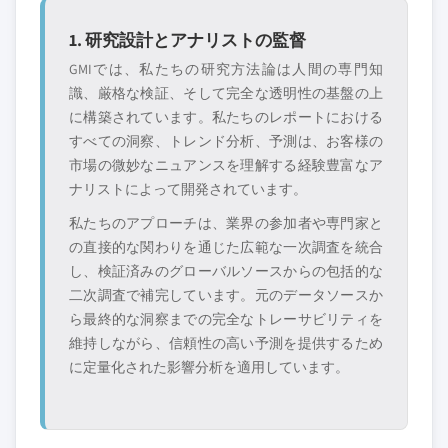
層に属さない地
配する販売代理店
域・国内限定のリ
やチャネルパート
1. 研究設計とアナリストの監督
ーダー企業
ナー
GMIでは、私たちの研究方法論は人間の専門知
識、厳格な検証、そして完全な透明性の基盤の上
新興の破壊的企
特定の用途やエン
に構築されています。私たちのレポートにおける
業、スタートアッ
ドユースに特化し
プ、または隣接業
たニッチプレイヤ
すべての洞察、トレンド分析、予測は、お客様の
界からの参入者
ー
市場の微妙なニュアンスを理解する経験豊富なア
ナリストによって開発されています。
無料カスタマイズ - レポート価値の最大
私たちのアプローチは、業界の参加者や専門家と
20%
の直接的な関わりを通じた広範な一次調査を統合
特定のデータが必要ですか？カスタマイ
し、検証済みのグローバルソースからの包括的な
ズをリクエストして、正確な要件に合わ
二次調査で補完しています。元のデータソースか
せた洞察を入手してください。
ら最終的な洞察までの完全なトレーサビリティを
維持しながら、信頼性の高い予測を提供するため
カスタマイズを依頼する →
に定量化された影響分析を適用しています。