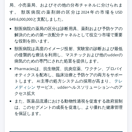
局、小売薬局、およびその他の分布チャネルに分けられま
す。 獣医病院の薬剤師の区分は2024年の市場をUSD
649.6,000,000と支配しました。
獣医病院の薬局の区分は診断用具、薬剤および予防ケアの
解決のための第一次配分チャネルとして役立つ市場で重要
な役割を担います。
獣医病院は高度のイメージ投射、実験室の診断および最低
の侵襲的な療法を利用し、マスチックおよび他のudderの
病気のための専門にされた処置を提供します。
Pharmaciesは、抗生物質、抗炎症薬、ワクチン、プロバイ
オティクスを配布し、臨床治療と予防ケアの両方をサポー
トします。 AI主導の処方システムの採用が高まり、
テレ
メディシン
サービス、udderヘルスソリューションへのア
クセス拡大
また、医薬品流通における動物性過視を促進する政府規制
は、このセグメントの成長を促進し、より優れた健康管理
を保証します。