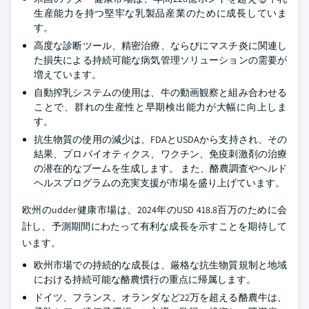
生産能力を持つ堅牢な乳製品産業のために成長していま
す。
高度な診断ツール、精密治療、ならびにマスチ炎に関連し
た損失による持続可能な病気管理ソリューションの需要が
増えています。
自動搾乳システムの使用は、牛の動画観察と組み合わせる
ことで、群れの生産性と早期検出能力が大幅に向上しま
す。
抗生物質の使用の減少は、FDAとUSDAから支持され、その
結果、プロバイオティクス、ワクチン、免疫刺激剤の治療
の潜在的なブームを生成します。 また、酪農調査やヘルド
ヘルスプログラムの充実支援が市場を盛り上げています。
欧州のudder健康市場は、2024年のUSD 418.8百万のために会
計し、予測期間にわたって有利な成長を示すことを期待して
います。
欧州市場での持続的な成長は、厳格な抗生物質規制と地域
における持続可能な酪農慣行の重点に帰属します。
ドイツ、フランス、オランダなど22万を超える酪農牛は、