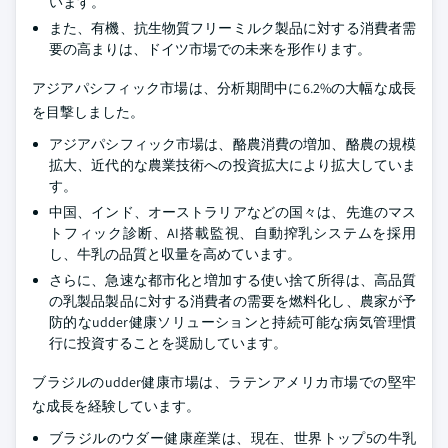
います。
また、有機、抗生物質フリーミルク製品に対する消費者需
要の高まりは、ドイツ市場での未来を形作ります。
アジアパシフィック市場は、分析期間中に6.2%の大幅な成長
を目撃しました。
アジアパシフィック市場は、酪農消費の増加、酪農の規模
拡大、近代的な農業技術への投資拡大により拡大していま
す。
中国、インド、オーストラリアなどの国々は、先進のマス
トフィック診断、AI搭載監視、自動搾乳システムを採用
し、牛乳の品質と収量を高めています。
さらに、急速な都市化と増加する使い捨て所得は、高品質
の乳製品製品に対する消費者の需要を燃料化し、農家が予
防的なudder健康ソリューションと持続可能な病気管理慣
行に投資することを奨励しています。
ブラジルのudder健康市場は、ラテンアメリカ市場での堅牢
な成長を経験しています。
ブラジルのウダー健康産業は、現在、世界トップ5の牛乳