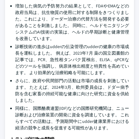
増加した病気の予防努力の結果として、FDAやEMAなどの
政府当局は、抗生物質の使用に対する制限をきつくりまし
た。これにより、ドーダー治療の代替方法を開発する必要
があることを刺激しました。 同時に、ヘルドモニタリング
システムのAI技術の実装は、ヘルドの早期診断と健康管理
を改善しています。
診断技術の進歩はudderの伝染管理のudderの健康の市場成
長を運転しました。 例えば、2023年7月 薬の国立図書館の
記事では、PCR、急性相タンパク質検出、ELISA、qPCRな
どのツールを強調し、病原体検出精度と特異性を高めてい
ます。 より効果的な治療戦略を可能にします。
さらに、政府や民間部門の活動は市場の成長を刺激してい
ます。 たとえば、2024年3月、欧州委員会は、ドダー病予
防を含む家畜の持続可能な健康に向けた研究に資金を供給
しました。
同様に、国際酪農連盟(IDF)などの国際研究機関は、ニュー
診断および治療装置の開発に資金を調達しています。 これ
らすべての活動は、予測期間中にudder健康業界における
経済の競争と成長を促進する可能性があります。