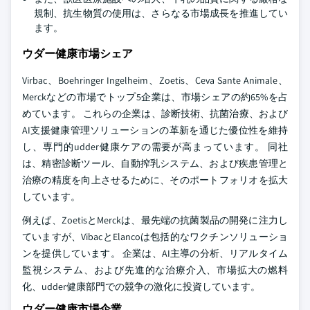
規制、抗生物質の使用は、さらなる市場成長を推進してい
ます。
ウダー健康市場シェア
Virbac、Boehringer Ingelheim、Zoetis、Ceva Sante Animale、
Merckなどの市場でトップ5企業は、市場シェアの約65%を占
めています。 これらの企業は、診断技術、抗菌治療、および
AI支援健康管理ソリューションの革新を通じた優位性を維持
し、専門的udder健康ケアの需要が高まっています。 同社
は、精密診断ツール、自動搾乳システム、および疾患管理と
治療の精度を向上させるために、そのポートフォリオを拡大
しています。
例えば、ZoetisとMerckは、最先端の抗菌製品の開発に注力し
ていますが、VibacとElancoは包括的なワクチンソリューショ
ンを提供しています。 企業は、AI主導の分析、リアルタイム
監視システム、および先進的な治療介入、市場拡大の燃料
化、udder健康部門での競争の激化に投資しています。
ウダー健康市場企業