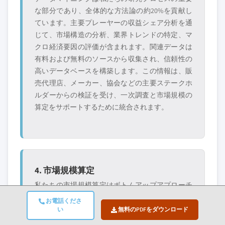
な部分であり、全体的な方法論の約20%を貢献し
ています。主要プレーヤーの収益シェア分析を通
じて、市場構造の分析、業界トレンドの特定、マ
クロ経済要因の評価が含まれます。関連データは
有料および無料のソースから収集され、信頼性の
高いデータベースを構築します。この情報は、販
売代理店、メーカー、協会などの主要ステークホ
ルダーからの検証を受け、一次調査と市場規模の
算定をサポートするために統合されます。
4. 市場規模算定
私たちの市場規模算定はボトムアップアプローチ
に基づいており、一次インタビューを通じて直接
お電話くださ
収集された企業の収益データから始まり、製造業
い
無料のPDFをダウンロード
者の生産量データや設置・展開統計が加わりま