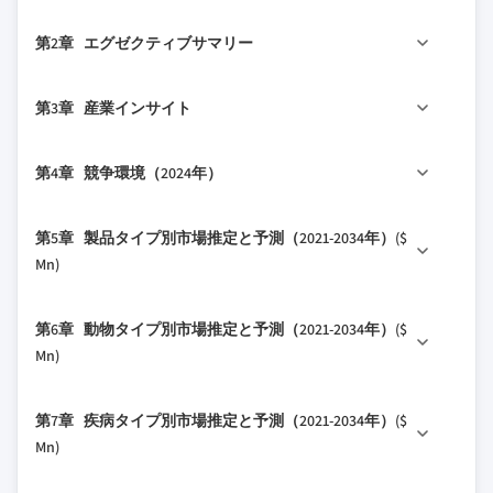
1.1 市場の対象範囲と定義
第2章 エグゼクティブサマリー
1.2 調査設計
1.2.1 調査アプローチ
2.1 産業360°概要
第3章 産業インサイト
1.2.2 データ収集方法
1.3 基本推定値と計算
3.1 産業エコシステム分析
第4章 競争環境（2024年）
1.3.1 基準年の計算
3.2 産業への影響要因
1.3.2 市場推定のための主要トレンド
3.2.1 成長ドライバー
4.1 はじめに
第5章 製品タイプ別市場推定と予測（2021-2034年）($
1.4 予測モデル
3.2.1.1 世界的な乳製品消費と生産の増加
4.2 企業マトリックス分析
Mn)
1.5 一次調査と検証
3.2.1.2 乳房健康管理に関する認識の向上
4.3 企業の市場シェア分析
1.5.1 一次ソース
3.2.1.3 獣医診断・治療の進歩
5.1 主要トレンド
4.4 主要市場プレイヤーの競争分析
第6章 動物タイプ別市場推定と予測（2021-2034年）($
1.5.2 データマイニングソース
3.2.2 産業の落とし穴と課題
5.2 医薬品
4.5 競争ポジショニングマトリックス
Mn)
3.2.2.1 乳業における抗生物質使用に関す
5.2.1 抗生物質
4.6 戦略ダッシュボード
る厳格な規制
6.1 主要トレンド
5.2.2 ワクチン
第7章 疾病タイプ別市場推定と予測（2021-2034年）($
3.2.2.2 乳房健康治療と診断の高コスト
6.2 酪農用家畜
5.2.3 抗炎症薬
Mn)
3.3 成長ポテンシャル分析
6.3 その他の動物タイプ
5.2.4 乳頭消毒剤
3.4 規制環境
7.1 主要トレンド