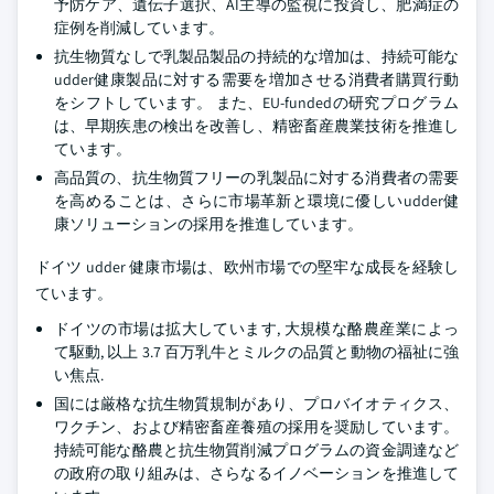
予防ケア、遺伝子選択、AI主導の監視に投資し、肥満症の
症例を削減しています。
抗生物質なしで乳製品製品の持続的な増加は、持続可能な
udder健康製品に対する需要を増加させる消費者購買行動
をシフトしています。 また、EU-fundedの研究プログラム
は、早期疾患の検出を改善し、精密畜産農業技術を推進し
ています。
高品質の、抗生物質フリーの乳製品に対する消費者の需要
を高めることは、さらに市場革新と環境に優しいudder健
康ソリューションの採用を推進しています。
ドイツ udder 健康市場は、欧州市場での堅牢な成長を経験し
ています。
ドイツの市場は拡大しています, 大規模な酪農産業によっ
て駆動, 以上 3.7 百万乳牛とミルクの品質と動物の福祉に強
い焦点.
国には厳格な抗生物質規制があり、プロバイオティクス、
ワクチン、および精密畜産養殖の採用を奨励しています。
持続可能な酪農と抗生物質削減プログラムの資金調達など
の政府の取り組みは、さらなるイノベーションを推進して