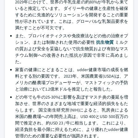
2029年にかけて、世界の牛乳生産の約80%が牛乳から来て
いると推定しています。 ダイリー牛の健康と生産性を確保
するために先進的なソリューションを開発することの重要
性が示されています。これは、グローバルな乳製品要求を
満たすことが不可欠です。
また、プロバイオティクスや免疫療法などの他の治療オプ
ション、または制御された使用の必要性
抗生物質
ミルク
の質および安全を妥協しないで抗生物質および有効なマス
チウム制御への改善された抵抗が原因で非常に高めまし
た。
家畜の健康にとどまることは、udder健康市場の成長を燃
料とする別の要因です。 2023年、米国農業省(USDA)は、ア
メリカの酪農場プロデューサーが、マストフィックの予防
と治療において1.2億米ドルを推定したと報告した。
どの年でも牛の25-30%に影響を及ぼすマスチ炎の蔓延を増
加させ、世界のさまざまな地域で重要な経済的損失をもた
らします。 国立衛生研究所(NIH)によると、乳房炎による
米国の酪農場への年間売上高は、USD 400とUSD 500百万の
間で推定され、約USD 23 /牛に相当します。 これにより、
経済負担を最小限に抑えるために、より優れたudder健康
管理のための重要な必要性が強調されます。