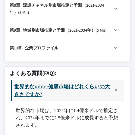
5.2.5 乳房内注入剤
第8章 流通チャネル別市場推定と予測（2021-2034
3.5 トランプ政権による関税
7.2 乳房炎
5.2.6 その他医薬品
年）($ Mn)
3.5.1 貿易への影響
7.2.1 臨床性乳房炎
5.3 サプリメント
3.5.1.1 貿易量の混乱
8.1 主要トレンド
7.2.2 非臨床性乳房炎
5.3.1 ビタミンとミネラル
第9章 地域別市場推定と予測（2021-2034年）($ Mn)
3.5.1.2 報復措置
8.2 獣医病院薬局
7.3 その他の疾病タイプ
5.3.2 プロバイオティクスとプレバイオティクス
3.5.2 産業への影響
8.3 小売薬局
9.1 主要トレンド
5.3.3 その他サプリメント
第10章 企業プロファイル
3.5.2.1 供給面への影響（原材料）
8.4 その他の流通チャネル
9.2 北米
3.5.2.1.1 主要原材料の価格変動
9.2.1 米国
10.1 AHV International
3.5.2.1.2 サプライチェーンの再構築
9.2.2 カナダ
10.2 アルバートケルブル
よくある質問(FAQ):
3.5.2.1.3 生産コストへの影響
9.3 欧州
10.3 ベーリンガーインゲルハイム
3.5.2.2 需要面への影響（販売価格）
9.3.1 ドイツ
世界的なudder健康市場はどれくらいの大
10.4 ブーマティック
3.5.2.2.1 最終市場への価格転嫁
9.3.2 英国
きさですか?
10.5 セバ・サント・アニマーレ
3.5.2.2.2 市場シェアのダイナミクス
9.3.3 フランス
10.6 デラバル
3.5.2.2.3 消費者の反応パターン
世界的な市場は、2024年に1.4億米ドルで推定さ
9.3.4 スペイン
10.7 エコラボ
3.5.3 影響を受ける主要企業
れ、2034年までに2.5億米ドルに成長すると予想
9.3.5 イタリア
10.8 エランコ・アニマルヘルス
されます.
3.5.4 戦略的産業対応
9.3.6 オランダ
10.9 G Shepherd Animal Health
3.5.4.1 サプライチェーンの再構成