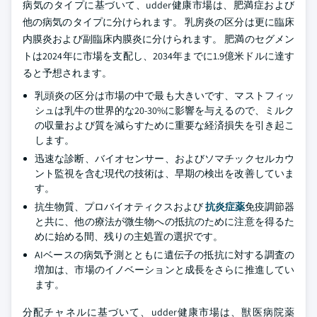
病気のタイプに基づいて、udder健康市場は、肥満症および
他の病気のタイプに分けられます。 乳房炎の区分は更に臨床
内膜炎および副臨床内膜炎に分けられます。 肥満のセグメン
トは2024年に市場を支配し、2034年までに1.9億米ドルに達す
ると予想されます。
乳頭炎の区分は市場の中で最も大きいです、マストフィッ
シュは乳牛の世界的な20-30%に影響を与えるので、ミルク
の収量および質を減らすために重要な経済損失を引き起こ
します。
迅速な診断、バイオセンサー、およびソマチックセルカウ
ント監視を含む現代の技術は、早期の検出を改善していま
す。
抗生物質、プロバイオティクスおよび
抗炎症薬
免疫調節器
と共に、他の療法が微生物への抵抗のために注意を得るた
めに始める間、残りの主処置の選択です。
AIベースの病気予測とともに遺伝子の抵抗に対する調査の
増加は、市場のイノベーションと成長をさらに推進してい
ます。
分配チャネルに基づいて、udder健康市場は、獣医病院薬