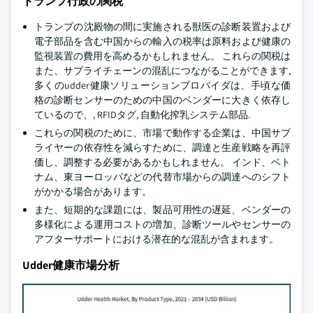
トランプ行政の関税
トランプの沈殿物の間に実施される獣医の診断装置および
電子部品を含む中国からの輸入の税率は原料および健康の
監視装置の費用を高めるかもしれません。 これらの関税は
また、サプライチェーンの混乱につながることができます,
多くのudder健康ソリューションプロバイダは、手頃な価
格の診断センサーのための中国のベンダーに大きく依存し
ているので、, RFIDタグ, 自動化搾乳システム部品.
これらの関税のために、市場で動作する企業は、中国サプ
ライヤーの依存性を減らすために、調達と生産戦略を再評
価し、調整する必要があるかもしれません。 インド、ベト
ナム、東ヨーロッパなどの代替市場からの調達へのシフト
がかかる場合があります。
また、短期的な課題には、製品可用性の遅延、ベンダーの
多様化による運用コストの増加、診断ツールやセンサーの
アフターサポートにおける潜在的な混乱が含まれます。
Udder健康市場分析