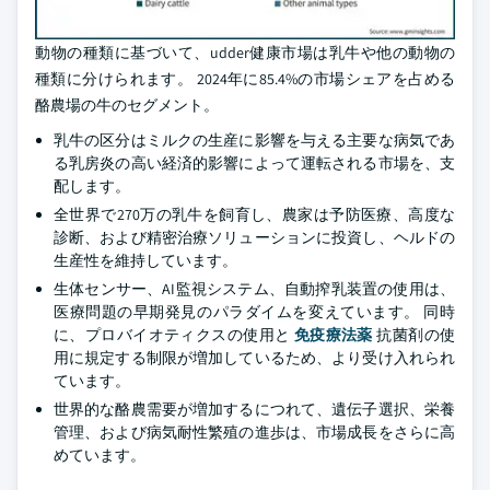
動物の種類に基づいて、udder健康市場は乳牛や他の動物の
種類に分けられます。 2024年に85.4%の市場シェアを占める
酪農場の牛のセグメント。
乳牛の区分はミルクの生産に影響を与える主要な病気であ
る乳房炎の高い経済的影響によって運転される市場を、支
配します。
全世界で270万の乳牛を飼育し、農家は予防医療、高度な
診断、および精密治療ソリューションに投資し、ヘルドの
生産性を維持しています。
生体センサー、AI監視システム、自動搾乳装置の使用は、
医療問題の早期発見のパラダイムを変えています。 同時
に、プロバイオティクスの使用と
免疫療法薬
抗菌剤の使
用に規定する制限が増加しているため、より受け入れられ
ています。
世界的な酪農需要が増加するにつれて、遺伝子選択、栄養
管理、および病気耐性繁殖の進歩は、市場成長をさらに高
めています。