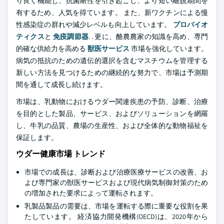
り良く機能し、抗菌耐性を引き起こし、より短い離脱期間を
有するため、人気を得ています。 また、新ワクチンによる慢
性感染症の群れや減少レベルも向上しています。
プロバイオ
ティクス
と
免疫調節器
. . 更に、酪農農家の知識を高め、専門
的確な供給力を高める
獣医サービス
市場を強化しています。
病気の抵抗のための遺伝的選択を含むマスチウムを管理する
新しい方法を見つけるための継続的な努力で、市場は予測期
間を通して成長し続けます。
市場は、乳動物におけるウダー関連疾患の予防、診断、治療
を目的とした製品、サービス、およびソリューションを網羅
し、牛乳の品質、農場の生産性、および全体的な動物福祉を
保証します。
ウダー健康市場 トレンド
市場での成長は、診断および治療医療サービスの改善、お
よび専門家の獣医サービスおよび現代病気制御対策のため
の増加された要求によって運転されます。
乳製品製品の需要は、市場を運転する際に重要な役割を果
たしています。 経済協力開発機構(OECD)は、2020年から