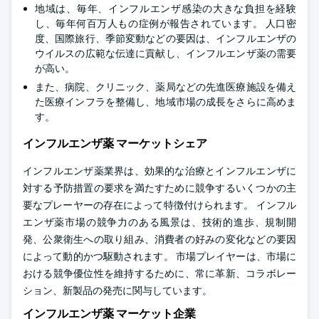
地域は、毎年、インフルエンザ感染の大きな負担を経験
し、毎年何百万人もの症例が報告されています。 人口密
度、国際旅行、季節変動などの要因は、インフルエンザの
ウイルスの広範な伝達に貢献し、インフルエンザ薬の需要
が高い。
また、病院、クリニック、薬局などの先進医療施設を備え
た医療インフラを整備し、地域市場の成長をさらに高めま
す。
インフルエンザ薬 マーケットシェア
インフルエンザ薬業界は、効果的な治療とインフルエンザに
対する予防措置の要求を満たすために競争するいくつかの主
要なプレーヤーの存在によって特徴付けられます。 インフル
エンザ薬市場の競争力のある風景は、技術的進歩、規制開
発、公衆衛生への取り組み、消費者の好みの変化などの要因
によって動的かつ駆動されます。 市場プレイヤーは、市場に
おける競争優位性を維持するために、常に革新、コラボレー
ション、新製品の発売に関与しています。
インフルエンザ薬 マーケット企業