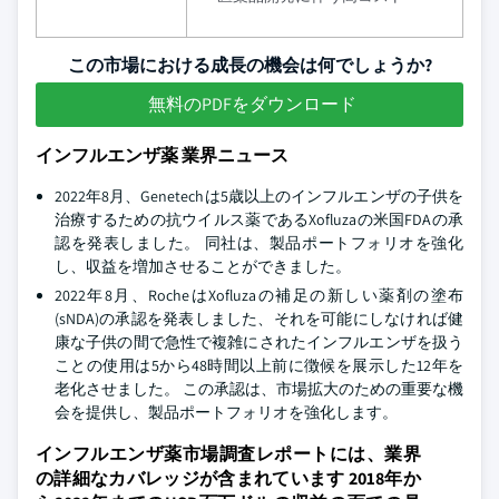
この市場における成長の機会は何でしょうか?
無料のPDFをダウンロード
インフルエンザ薬 業界ニュース
2022年8月、Genetechは5歳以上のインフルエンザの子供を
治療するための抗ウイルス薬であるXofluzaの米国FDAの承
認を発表しました。 同社は、製品ポートフォリオを強化
し、収益を増加させることができました。
2022年8月、RocheはXofluzaの補足の新しい薬剤の塗布
(sNDA)の承認を発表しました、それを可能にしなければ健
康な子供の間で急性で複雑にされたインフルエンザを扱う
ことの使用は5から48時間以上前に徴候を展示した12年を
老化させました。 この承認は、市場拡大のための重要な機
会を提供し、製品ポートフォリオを強化します。
インフルエンザ薬市場調査レポートには、業界
の詳細なカバレッジが含まれています 2018年か