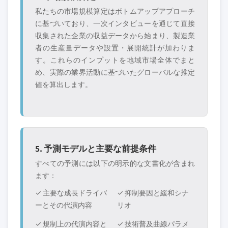
私たちの市場規模算定はボトムアップアプローチ
に基づいており、一次インタビューを通じて直接
収集された企業の収益データから始まり、製造業
者の生産量データや設置・展開統計が加わりま
す。これらのインプットを地域市場全体でまと
め、実際の業界活動に基づいたグローバルな推定
値を算出します。
5. 予測モデルと主要な前提条件
すべての予測には以下の明示的な文書化が含まれ
ます：
✓ 主要な成長ドライバ
✓ 抑制要因と緩和シナ
ーとその代演内容
リオ
✓ 規制上の代演内容と
✓ 技術普及曲線パラメ