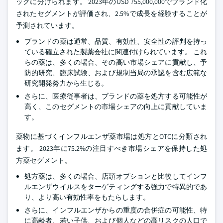
ックに分けられます。 2023年のUSD 755,000,000でブランド化
されたセグメントが評価され、2.5%で成長を経験することが
予測されています。
ブランドの薬は通常、品質、有効性、安全性の評判を持っ
ている確立された製薬会社に関連付けられています。 これ
らの薬は、多くの場合、その高い市場シェアに貢献し、予
防的研究、臨床試験、および規制当局の承認を含む広範な
研究開発努力から生じる。
さらに、医療従事者は、ブランドの薬を処方する可能性が
高く、このセグメントの市場シェアの向上に貢献していま
す。
薬物に基づくインフルエンザ薬市場は処方とOTCに分類され
ます。 2023年に75.2%の注目すべき市場シェアを保持した処
方薬セグメント。
処方薬は、多くの場合、店頭オプションと比較してインフ
ルエンザウイルスをターゲティングする強力で特異的であ
り、より高い有効性率をもたらします。
さらに、インフルエンザからの重度の合併症の可能性、特
に高齢者、若い子供、および個人などの高リスクの人口で