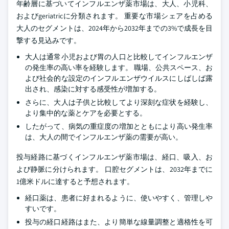
年齢層に基づいてインフルエンザ薬市場は、大人、小児科、
およびgeriatricに分類されます。 重要な市場シェアを占める
大人のセグメントは、2024年から2032年までの3%で成長を目
撃する見込みです。
大人は通常小児および胃の人口と比較してインフルエンザ
の発生率の高い率を経験します。 職場、公共スペース、お
よび社会的な設定のインフルエンザウイルスにしばしば露
出され、感染に対する感受性が増加する。
さらに、大人は子供と比較してより深刻な症状を経験し、
より集中的な薬とケアを必要とする。
したがって、病気の重症度の増加とともにより高い発生率
は、大人の間でインフルエンザ薬の需要が高い。
投与経路に基づくインフルエンザ薬市場は、経口、吸入、お
よび静脈に分けられます。 口腔セグメントは、2032年までに
1億米ドルに達すると予想されます。
経口薬は、患者に好まれるように、使いやすく、管理しや
すいです。
投与の経口経路はまた、より簡単な線量調整と適格性を可