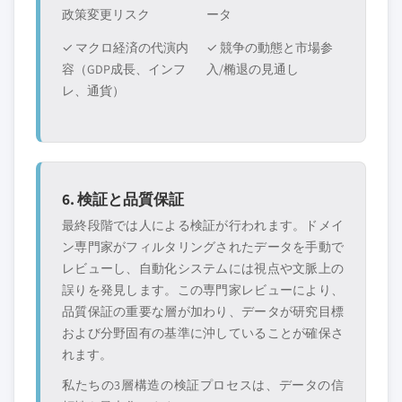
政策変更リスク
ータ
✓ マクロ経済の代演内
✓ 競争の動態と市場参
容（GDP成長、インフ
入/椭退の見通し
レ、通貨）
6. 検証と品質保証
最終段階では人による検証が行われます。ドメイ
ン専門家がフィルタリングされたデータを手動で
レビューし、自動化システムには視点や文脈上の
誤りを発見します。この専門家レビューにより、
品質保証の重要な層が加わり、データが研究目標
および分野固有の基準に沖していることが確保さ
れます。
私たちの3層構造の検証プロセスは、データの信