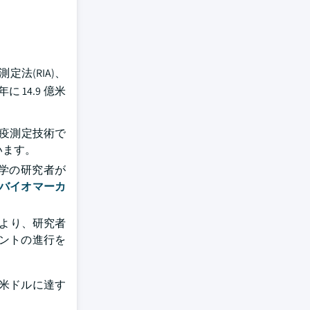
法(RIA)、
 14.9 億米
免疫測定技術で
います。
大学の研究者が
バイオマーカ
により、研究者
ントの進行を
億米ドルに達す