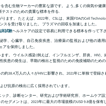
を含む生物マーカーの豊富な源です。 よう, 多くの病気や健
断テストのための貴重な標本を作る.
えば、2022年、CSLは、米国FDAのCell Technologie
stemのクリアランスを受け取りました。 プラズマの回収を加速しました。
臨床試験
ヘルスケアの設定で容易に利用できる標本を作って下
泌学、心臓学、自己免疫疾患、治療薬の監視および他の適用
スシェアを保持しました。
す。 ウイルス感染(例えば、インフルエンザ、肝炎、HIV)、
どの感染性疾患の発生は、早期の検出と監視のための免疫補助のため
の約38.4万人の人々がHIVに影響され、2021年に単独で登録さ
体および抗原の検出に広く採用されています。
ニック、診断センター、研究および学術研究所、ホームケア設
セグメントは、2023年に最大の市場規模のUSD 9.8億を保有