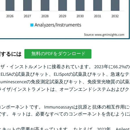
握するには
無料のPDFをダウンロード
インストルメントに接着されています。 2023年に66.2%
ISAの試薬及びキット、ELISpotの試薬及びキット、急速な
uminescenceの免疫測定試薬及びキット、免疫蛍光物質の試
ライザ/インストラメントは、オープンエンドシステムおよび
ーネントです。 Immunoassaysは抗原と抗体の相互作用
です。 キットは、必要なすべてのコンポーネントを含むように
要が高まっています。 たとえば、2022年、Agilent Techn