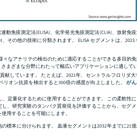
測定法(ELISA)、化学発光免疫測定法(CLIA)、放射免疫測定
、その他の技術に分類されます。 ELISA セグメントは、2023 年に
む、様々なアナリテの検出のために適応することができる多目的
、さまざまな分野にわたって幅広いアプリケーションに適して
に貢献しています。 たとえば、2021年、セントラルフロリダ
ノベリオン抗原を検出すると300倍の感度が向上しました。
がん
出し、定量化するために使用することができます。 この柔軟性
定し、研究実験のタンパク質発現を評価することから、セグメ
Aを使用することを可能にします。
標本に分けられます。 血液セグメントは2032年までに21