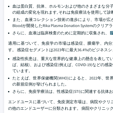
血は蛋白質、抗体、ホルモンおよび他のさまざまな分子
の組成の変化を現れます, それは免疫療法を使用して診
また、血液コレクション技術の進歩により、市場が広がります。 たと
Bloodが開発したRika Plasma Donation Sy
さらに、血液は臨床検査のために定期的に収集され、
適用に基づいて、免疫学の市場は感染症、腫瘍学、内分
す。 感染症セグメントは2023年に最大36.4%のビジネ
感染性疾患は、重大な世界的な健康上の懸念を表していま
ば、結核)、および感染症(例えば、COVID-19)な
ています。
たとえば、世界保健機関(WHO)によると、2022年、世界
の新規症例が挙げられました。
さらに、免疫学療法は、性感染症(STI)に関連する抗
エンドユースに基づいて、免疫測定市場は、病院やクリ
の他のエンドユーザーに分類されます。 病院やクリニックの