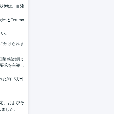
康状態は、血液
sとTerumo
さい。
に分けられま
細菌感染(例え
の要求を主導し
れた約1.5万件
定、およびそ
しました。