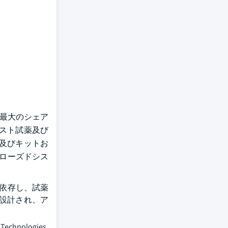
の最大のシェア
テスト試薬及び
薬及びキットお
クローズドシス
に依存し、試薬
設計され、ア
ologies,