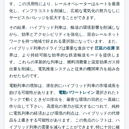
す。 この汎用性により、レールオペレーターはルートを最適
化し、インフラコストを削減し、広範な電気化の努力なしに
サービスカバレッジを拡大することができます。
その結果、ハイブリッド列車は、輸送の環境影響を削減しな
がら、効率とアクセシビリティを強化し、混合レールネット
ワークを持つ地域で好まれる選択肢になっています。 また、
ハイブリッド列車のドライブは重要な進歩です
圧延の在庫
業
界は、より持続可能な効率的な鉄道輸送モードを提供しま
す。 これらの革新的な列車は、燃料消費量と温室効果ガス排
出量を削減し、電気推進システムと従来の機関車力を組み合
わせたものです。
電動列車の増加は、潜在的にハイブリッド列車の市場成長を
妨げる可能性があります。
電動パワートレイン
選択されたト
ラックで動くときゼロ排出を、厳密な環境の目的と一直線に
作り出して下さい。 高度化の努力が拡大するにつれて、純粋
に電気列車の経済および環境の利点は、ハイブリッドの代替
品を上書きする可能性があります。 この焦点のシフトは、ハ
イブリッド列車の需要を減らすことができます, 特に十分に確