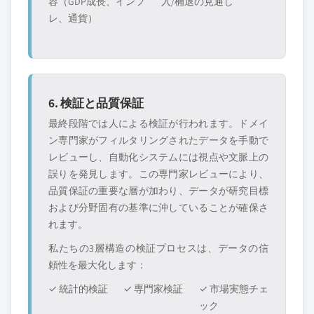
容（GDP成長、インフ
入/椭退の見通し
レ、通貨）
6. 検証と品質保証
最終段階では人による検証が行われます。ドメイ
ン専門家がフィルタリングされたデータを手動で
レビューし、自動化システムには視点や文脈上の
誤りを発見します。この専門家レビューにより、
品質保証の重要な層が加わり、データが研究目標
および分野固有の基準に沖していることが確保さ
れます。
私たちの3層構造の検証プロセスは、データの信
頼性を最大化します：
✓ 統計的検証
✓ 専門家検証
✓ 市場実態チェ
ック