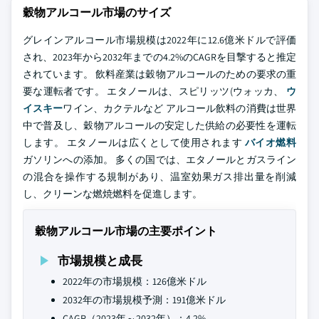
穀物アルコール市場のサイズ
グレインアルコール市場規模は2022年に12.6億米ドルで評価
され、2023年から2032年までの4.2%のCAGRを目撃すると推定
されています。 飲料産業は穀物アルコールのための要求の重
要な運転者です。 エタノールは、スピリッツ(ウォッカ、
ウ
イスキー
ワイン、カクテルなど アルコール飲料の消費は世界
中で普及し、穀物アルコールの安定した供給の必要性を運転
します。 エタノールは広くとして使用されます
バイオ燃料
ガソリンへの添加。 多くの国では、エタノールとガスライン
の混合を操作する規制があり、温室効果ガス排出量を削減
し、クリーンな燃焼燃料を促進します。
穀物アルコール市場の主要ポイント
市場規模と成長
2022年の市場規模：126億米ドル
2032年の市場規模予測：191億米ドル
CAGR（2023年～2032年）：4.2%