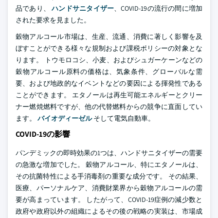
品であり、
ハンドサニタイザー
、COVID-19の流行の間に増加
された要求を見ました。
穀物アルコール市場は、生産、流通、消費に著しく影響を及
ぼすことができる様々な規制および課税ポリシーの対象とな
ります。 トウモロコシ、小麦、およびシュガーケーンなどの
穀物アルコール原料の価格は、気象条件、グローバルな需
要、および地政的なイベントなどの要因による揮発性である
ことができます。 エタノールは再生可能エネルギーとクリー
ナー燃焼燃料ですが、他の代替燃料からの競争に直面してい
ます。
バイオディーゼル
そして電気自動車。
COVID-19の影響
パンデミックの即時効果の1つは、ハンドサニタイザーの需要
の急激な増加でした。 穀物アルコール、特にエタノールは、
その抗菌特性による手消毒剤の重要な成分です。 その結果、
医療、パーソナルケア、消費財業界から穀物アルコールの需
要が高まっています。 したがって、COVID-19症例の減少数と
政府や政府以外の組織によるその後の戦略の実装は、市場成