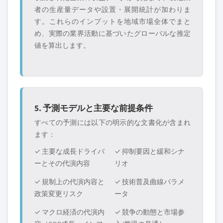
者の生産量データや設置・展開統計が加わりま
す。これらのインプットを地域市場全体でまと
め、実際の業界活動に基づいたグローバルな推定
値を算出します。
5. 予測モデルと主要な前提条件
すべての予測には以下の明示的な文書化が含まれ
ます：
✓ 主要な成長ドライバ
✓ 抑制要因と緩和シナ
ーとその代演内容
リオ
✓ 規制上の代演内容と
✓ 技術普及曲線パラメ
政策変更リスク
ータ
✓ マクロ経済の代演内
✓ 競争の動態と市場参