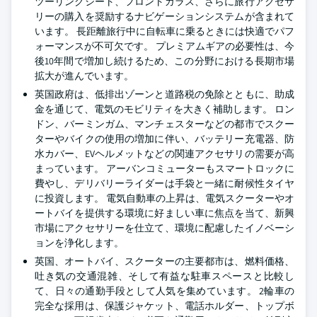
ツーリングシート、フロントガラス、さらに旅行アクセサ
リーの購入を奨励するナビゲーションシステムが含まれて
います。 長距離旅行中に自転車に乗るときには快適でパフ
ォーマンスが不可欠です。 プレミアムギアの必要性は、今
後10年間で増加し続けるため、この分野における長期市場
拡大が進んでいます。
英国政府は、低排出ゾーンと道路税の免除とともに、助成
金を通じて、電気のモビリティを大きく補助します。 ロン
ドン、バーミンガム、マンチェスターなどの都市でスクー
ターやバイクの使用の増加に伴い、バッテリー充電器、防
水カバー、EVヘルメットなどの関連アクセサリの需要が高
まっています。 アーバンコミューターもスマートロックに
費やし、デリバリーライダーは手袋と一緒に耐候性タイヤ
に投資します。 電気自動車の上昇は、電気スクーターやオ
ートバイを提供する環境に好ましい車に焦点を当て、新興
市場にアクセサリーを仕立て、環境に配慮したイノベーシ
ョンを浄化します。
英国、オートバイ、スクーターの主要都市は、燃料価格、
吐き気の交通混雑、そして有益な駐車スペースと比較し
て、日々の通勤手段として人気を集めています。 2輪車の
完全な採用は、保護ジャケット、電話ホルダー、トップボ