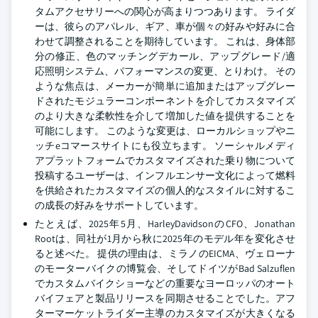
タムアクセサリーへの関心が高まりつつあります。 ライダ
ーは、彼らのアパレル、ギア、車が個々の好みや好みに合
わせて調整されることを期待しています。 これは、身体部
分の修正、色のマッチングデカール、アップグレード/適
応照明システム、パフォーマンスの変更、とりわけ。 その
ような焦点は、メーカーが簡単に追加またはアップグレー
ドされたモジュラーコンポーネントを介してカスタマイズ
のより大きな柔軟性を介して増加した値を提供することを
可能にします。 このような変更は、ローカルショップやニ
ッチeコマースサイトにも役立ちます。 ソーシャルメディ
アプラットフォームでカスタマイズされた乗り物について
投稿するユーザーは、インフルエンサー文化によって燃料
を供給されたカスタマイズの個人的なスタイルに対するこ
の成長の好みをサポートしています。
たとえば、2025年5月、HarleyDavidsonのCFO、Jonathan
Rootは、同社が1月から秋に2025年のモデル年を変化させ
ると述べた。 提供の理由は、ミラノのEICMA、ヴェローナ
のモーターバイクの博覧会、そしてドイツがBad Salzuflen
でカスタムバイクショーなどの重要なヨーロッパのオート
バイフェアと製品リリースを同期させることでした。アフ
ターマーケットライダー主導のカスタマイズが大きくなる