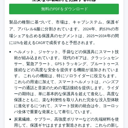
無料のPDFをダウンロード
製品の種類に基づいて、市場は、キャブシステム、保護ギ
ア、アパレル&服に分割されています。 2024年、約53%の市
場シェアを占める保護具のセグメントは、2025〜2034年の間
に11%を超えるCAGRで成長すると予想されます。
ヘルメット、ジャケット、手袋などの保護具にスマート技
術が組み込まれています。 現代のギアは、クラッシュセン
サー、緊急アラート、GPSトラッキング、ブルートゥース
接続などの高度な安全を提供する機能が追加されていま
す。 これらの機能は、特にソロライダーに役立ちます。
これらの用途に加えて、スマートヘルメットは、ハンズフ
リーの通話と音楽のための電話接続を提供します。 ライダ
ーの期待は、単に基本的な保護具を超えて進化し、高度な
保護とともに、楽な利便性を取り入れた完全な没入型体験
に進化するにつれて、スマート技術の統合は今、ヨーロッ
パ全体で重要な発展として牽引しています。
炭素繊維、ケブラー、高強度ポリマーなどの先端材料を使
用して、保護ギヤはますます製造されます。 これらの新し