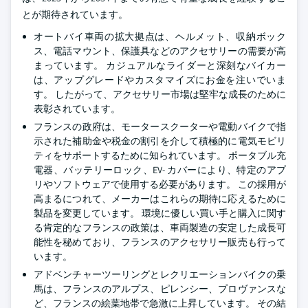
とが期待されています。
オートバイ車両の拡大拠点は、ヘルメット、収納ボック
ス、電話マウント、保護具などのアクセサリーの需要が高
まっています。 カジュアルなライダーと深刻なバイカー
は、アップグレードやカスタマイズにお金を注いでいま
す。 したがって、アクセサリー市場は堅牢な成長のために
表彰されています。
フランスの政府は、モータースクーターや電動バイクで指
示された補助金や税金の割引を介して積極的に電気モビリ
ティをサポートするために知られています。 ポータブル充
電器、バッテリーロック、EV- カバーにより、特定のアプ
リやソフトウェアで使用する必要があります。 この採用が
高まるにつれて、メーカーはこれらの期待に応えるために
製品を変更しています。 環境に優しい買い手と購入に関す
る肯定的なフランスの政策は、車両製造の安定した成長可
能性を秘めており、フランスのアクセサリー販売も行って
います。
アドベンチャーツーリングとレクリエーションバイクの乗
馬は、フランスのアルプス、ピレンシー、プロヴァンスな
ど、フランスの絵葉地帯で急激に上昇しています。 その結