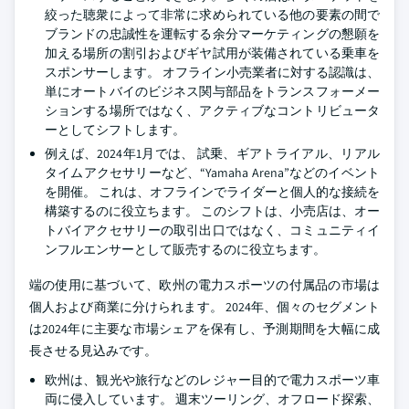
絞った聴衆によって非常に求められている他の要素の間で
ブランドの忠誠性を運転する余分マーケティングの懇願を
加える場所の割引およびギヤ試用が装備されている乗車を
スポンサーします。 オフライン小売業者に対する認識は、
単にオートバイのビジネス関与部品をトランスフォーメー
ションする場所ではなく、アクティブなコントリビュータ
ーとしてシフトします。
例えば、2024年1月では、 試乗、ギアトライアル、リアル
タイムアクセサリーなど、“Yamaha Arena”などのイベント
を開催。 これは、オフラインでライダーと個人的な接続を
構築するのに役立ちます。 このシフトは、小売店は、オー
トバイアクセサリーの取引出口ではなく、コミュニティイ
ンフルエンサーとして販売するのに役立ちます。
端の使用に基づいて、欧州の電力スポーツの付属品の市場は
個人および商業に分けられます。 2024年、個々のセグメント
は2024年に主要な市場シェアを保有し、予測期間を大幅に成
長させる見込みです。
欧州は、観光や旅行などのレジャー目的で電力スポーツ車
両に侵入しています。 週末ツーリング、オフロード探索、