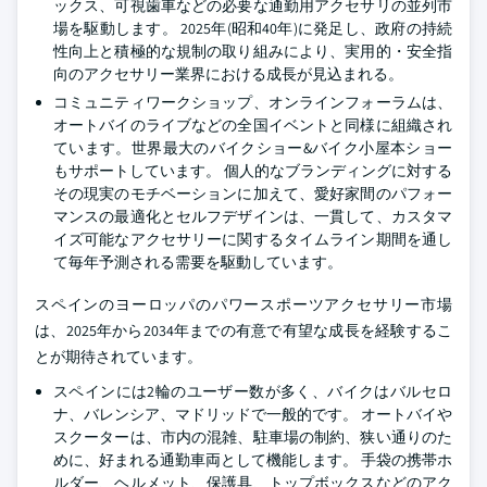
ックス、可視歯車などの必要な通勤用アクセサリの並列市
場を駆動します。 2025年(昭和40年)に発足し、政府の持続
性向上と積極的な規制の取り組みにより、実用的・安全指
向のアクセサリー業界における成長が見込まれる。
コミュニティワークショップ、オンラインフォーラムは、
オートバイのライブなどの全国イベントと同様に組織され
ています。世界最大のバイクショー&バイク小屋本ショー
もサポートしています。 個人的なブランディングに対する
その現実のモチベーションに加えて、愛好家間のパフォー
マンスの最適化とセルフデザインは、一貫して、カスタマ
イズ可能なアクセサリーに関するタイムライン期間を通し
て毎年予測される需要を駆動しています。
スペインのヨーロッパのパワースポーツアクセサリー市場
は、2025年から2034年までの有意で有望な成長を経験するこ
とが期待されています。
スペインには2輪のユーザー数が多く、バイクはバルセロ
ナ、バレンシア、マドリッドで一般的です。 オートバイや
スクーターは、市内の混雑、駐車場の制約、狭い通りのた
めに、好まれる通勤車両として機能します。 手袋の携帯ホ
ルダー、ヘルメット、保護具、トップボックスなどのアク