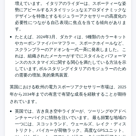
増えています。 イタリアのライダーは、スポーティーな姿
勢にアピールするスタイリッシュなエアロダイナミックな
デザインを特徴とするモジュラーアクセサリーの高度化の
必要性につながる自己表現に焦点を当てる傾向がありま
す。
たとえば、2024年3月、ダカティは、9種類のカラーキット
やカーボンファイバーマフラー、スポークホイールなど、
スクランブラーのアドオンを一式一斉に発表しました。 こ
れは、組織されたメーカーがすでにスタイルとパフォーマ
ンスのカスタマイズに関する関心を満たしている方法を示
しています, ボルスタリングイタリアのモジュラーのため
の需要の増加, 美的乗馬装置.
英国における欧州の電力スポーツアクセサリー市場は、2025
年から2034年までの有意で有望な成長を経験することが期待
されています。
英国では、古き良き空中ライダーが、ツーリングやアドベ
ンチャーバイクに情熱を注いでいます。 最も頻繁な地域の
一つには、スコットランド、ウェールズ、レイク・ディス
トリクト、バイカーが荷物ラック、高度なGPSユニット、