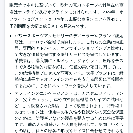
販売チャネルに基づいて、欧州の電力スポーツの付属品の市
場はオンライン及びオフラインに分けられます。 2024年、オ
フラインセグメントは2024年に主要な市場シェアを保有し、
予測期間を大幅に成長させる見込みです。
パワースポーツアクセサリーのディーラーやブランド認定
店は、ヨーロッパ全域で展開します。 これらの企業は純正
品、専門的アドバイス、オンラインショッピングと比較し
て大きな価値を提供する保証サービスを提供しています。
消費者は、購入前にヘルメット、ジャケット、座席をテス
トできる物理的な店を好む。 価値の高い項目に関しては、
この信頼構築プロセスが不可欠です。 大手ブランドは、継
続的に成長するオフラインの存在を支える顧客に直接販売
するために、さらにネットワークを拡大しています。
オフラインのエンゲージメントは、カスタムフィッティン
グ、安全チェック、車や衣料関連機器のサイズの試用な
ど、より調整された製品によって改善されます。 特殊継手
のセッションは、使用中の耐久性や怪我からの完全な保護
のために、防護ギアなどの製品を購入するために特に重要
です。 他の人が訓練された人員を採用している間、いくつ
かの店は、個々の顧客の形状やサイズに合わせてそれらを