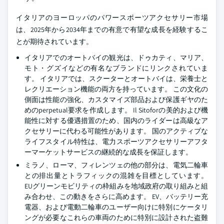
イタリアのヨーロッパのパワースポーツアクセサリー市場
は、2025年から2034年までの有意で有望な成長を経験するこ
とが期待されています。
イタリアでのオートバイの観光は、ドゥカティ、マリア、
モト・グズイなどの有名なブランドにリンクされていま
す。 イタリアでは、スクーターとオートバイは、栄養士と
レクリエーション機能の両方を持っています。 この文化の
側面は性能の強化、カスタマイズ部品および保護ギヤのた
めのperpetual要求を作成します。 Il Sitoforの美的および機
能性に対する優遇措置のため、国内のライダーは高級なア
クセサリーに代わる可能性があります。 国のアクティブな
ライフスタイル特性は、電力スポーツアクセサリーアフタ
ーマーケットサービスの継続的な成長を保証します。
ミラノ、ローマ、フィレンツェの他の部分は、電気二輪車
との排出量とトラフィックの混雑を目標としています。
EUグリーンモビリティの枠組みを地域政府の取り組みと組
み合わせ、この動きをさらに高めます。 EV、バッテリー充
電器、および電動二輪車のユーザー向けに特別にケータリ
ングが必要なこれらの車両のために特別に設計された盗難