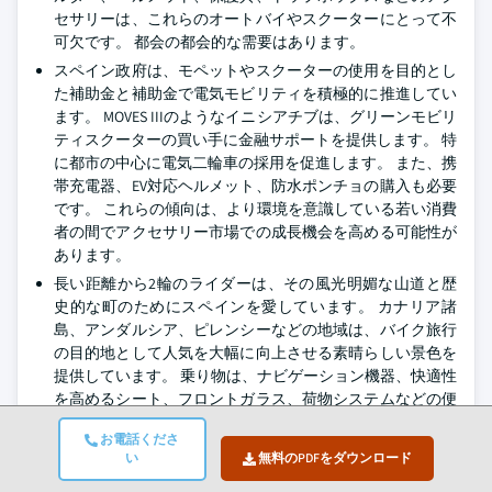
セサリーは、これらのオートバイやスクーターにとって不
可欠です。 都会の都会的な需要はあります。
スペイン政府は、モペットやスクーターの使用を目的とし
た補助金と補助金で電気モビリティを積極的に推進してい
ます。 MOVES IIIのようなイニシアチブは、グリーンモビリ
ティスクーターの買い手に金融サポートを提供します。 特
に都市の中心に電気二輪車の採用を促進します。 また、携
帯充電器、EV対応ヘルメット、防水ポンチョの購入も必要
です。 これらの傾向は、より環境を意識している若い消費
者の間でアクセサリー市場での成長機会を高める可能性が
あります。
長い距離から2輪のライダーは、その風光明媚な山道と歴
史的な町のためにスペインを愛しています。 カナリア諸
島、アンダルシア、ピレンシーなどの地域は、バイク旅行
の目的地として人気を大幅に向上させる素晴らしい景色を
提供しています。 乗り物は、ナビゲーション機器、快適性
を高めるシート、フロントガラス、荷物システムなどの便
利なシートなどのアクセサリーを頻繁に使用しています。
お電話くださ
スペインのオートバイのライダーは、自分の個人的な特性
い
無料のPDFをダウンロード
や好みに合わせてオートバイを変更することに興味が高ま