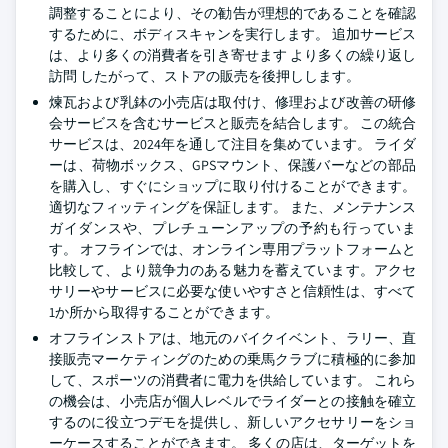
調整することにより、その勧告が理想的であることを確認
するために、ボディスキャンを実行します。 追加サービス
は、より多くの消費者を引き寄せます より多くの繰り返し
訪問 したがって、ストアの販売を後押しします。
煉瓦および乳鉢の小売店は取付け、修理および改善の研修
会サービスを含むサービスと販売を結合します。 この統合
サービスは、2024年を通して注目を集めています。 ライダ
ーは、荷物ボックス、GPSマウント、保護バーなどの部品
を購入し、すぐにショップに取り付けることができます。
適切なフィッティングを保証します。 また、メンテナンス
ガイダンスや、プレチューンアップの予約も行っていま
す。 オフラインでは、オンライン専用プラットフォームと
比較して、より競争力のある魅力を蓄えています。アクセ
サリーやサービスに必要な使いやすさと信頼性は、すべて
1か所から取得することができます。
オフラインストアは、地元のバイクイベント、ラリー、直
接販売マーケティングのための乗馬クラブに積極的に参加
して、スポーツの消費者に電力を供給しています。 これら
の機会は、小売店が個人レベルでライダーとの接触を確立
するのに役立つデモを提供し、新しいアクセサリーをショ
ーケースすることができます。 多くの店は、ターゲットを