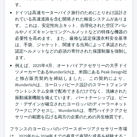
す。
ドイツは高速モーターバイク旅行のためにとりわけ設計さ
れている高速道路を含む開発された輸送システムがありま
す。 これは、安定性向上キット、合理化された空圧アパレ
ルやノイズキャンセリングヘルメットなどの特殊な機器の
必要性を高めます。 また、厳格な認定保護衣料安全基準
は、手袋、ジャケット、関連する当局によって承認された
認定ヘルメットなどの必須の寄付された保護制服を強制し
ます。
例えば、2025年4月、オートバイアクセサリーの大手ドイ
ツメーカーであるWunderlichは、米国にある Peak Design社
と独占販売契約を締結しました。 この契約により、
Wunderlichは、ヨーロッパピーク設計のスマートフォンマ
ウントシステム全体で配布できるだけでなく、洗練された
振動減衰機能を備えています。 パートナーシップは、ピー
ク・デザインが確立されたヨーロッパのディーラーネット
ワークにアクセスし、Wunderlichは、専門ハイテクアクセ
サリーの範囲を広げる両方の企業のための共生物質です。
フランスのヨーロッパのパワースポーツアクセサリー市場
は、2025年から2034年までの有意で有望な成長を経験するこ