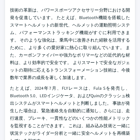
技術の革新は、パワースポーツアクセサリー分野における開
発を促進しています。 たとえば、Bluetooth機能を搭載した
スマートヘルメットの新世代、ヘルメットの運動照明システ
ム、パフォーマンストラッキング機能がすぐに利用できま
す。 そのような強化は、乗馬中に改善された経験を活用する
ために、より多くの愛好家に熱心に取り組んでいます。 ま
た、カーボンファイバーや強力なポリマーなどの近代的な材
料は、より効率的で安全です。 よりスマートで安全なガジェ
ットの期待に応えるトランスフォーメーション技術は、今後
数年で業界の成長を著しく加速します。
たとえば、2024年7月、FLYレースは、Fula Sを発売し、
Bluetooth 5.0、LEDインジケータ、およびQuinのクラッシュ検
出システムがスマートヘルメットと判断しました。 事故が発
生した場合は、緊急連絡先を自動的に通知し、さらには、走
行速度、ブレーキ、一貫性などのいくつかの性能メトリック
を監視することができます。 これは、組み込み技術と一緒に
状況テックがライダー分析と一緒に安全ヘルメットを再構築