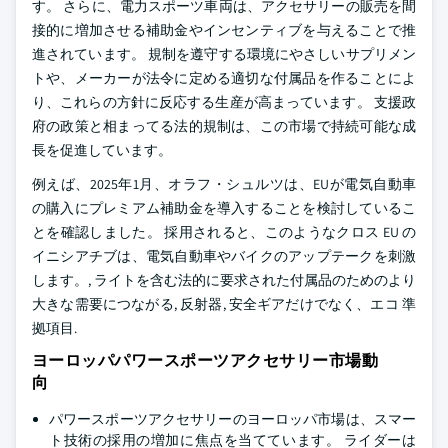
す。 さらに、電力スポーツ車両は、アクセサリーの販売を間
接的に増加させる補助金やインセンティブを与えることで推
進されています。 規制を遵守する環境にやさしいサプリメン
トや、メーカーが法令に定める適切な付属品を作ることによ
り、これらの方針に反応する生産が高まっています。 支援政
府の政策と相まってる法的規制は、この市場で持続可能な成
長を促進しています。
例えば、2025年1月、オラフ・シュルツは、EUが電気自動車
の購入にプレミアム補助金を導入することを検討しているこ
とを確認しました。 採用されると、このようなクロス EU の
イニシアチブは、電気自動車やバイクのアップテークを刺激
します。, ライトを含む法的に要求された付属品のためのより
大きな需要につながる, 反射器, 安全ギアだけでなく、エコ 準
拠項目.
ヨーロッパパワースポーツアクセサリー市場動
向
パワースポーツアクセサリーのヨーロッパ市場は、スマー
ト技術の採用の増加に焦点を当てています。 ライダーは