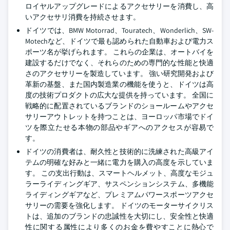
ロイヤルアップグレードによるアクセサリーを消費し、高
いアクセサリ消費を持続させます。
ドイツでは、BMW Motorrad、Touratech、Wonderlich、SW-
Motechなど、ドイツで最も認められた自動車および電力ス
ポーツ名が挙げられます。 これらの企業は、オートバイを
建設するだけでなく、それらのための専門的な性能と快適
さのアクセサリーを製造しています。 強い研究開発および
革新の基盤、また国内製造業の機能を使うと、ドイツは高
度の技術プロダクトの広大な提供を持っています。 全国に
戦略的に配置されているブランドのショールームやアクセ
サリーアウトレットを持つことは、ヨーロッパ市場でドイ
ツを際立たせる本物の部品やギアへのアクセスが容易で
す。
ドイツの消費者は、耐久性と技術的に洗練された高級アイ
テムの明確な好みと一緒に電力を購入の高度を示していま
す。 この支出行動は、スマートヘルメット、高度なモジュ
ラーライディングギア、サスペンションシステム、多機能
ライディングギアなど、プレミアムパワースポーツアクセ
サリーの需要を強化します。 ドイツのモーターサイクリス
トは、追加のブランドの忠誠性を大切にし、安全性と快適
性に関する属性により多くのお金を費やすことに熱心で