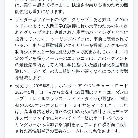
は、美学を超えて行きます。快適さや乗り心地のための機
能強化も重要になります。
ライダーはフィートのペグ、グリップ、あと振れ止めのハ
ンドルのような人間工学的調節に長い乗車のための熱くさ
れたグリップおよび改善された座席のパディングとともに
投資しています。 ツーリングバイクは、事前に装備されて
いるか、または振動減衰アクセサリーを搭載したクルーズ
制御システムと一緒に風防ガラスで変更されています。 特
定のギアを扱うメーカーのエンジニアは、このセグメント
の最優先事項として人間工学に基づいた設計強化を追加経
験して、ライダーの人口統計年齢が遅くなるにつれて疲労
を軽減します。
例えば、2025年5月、ホンダ・アドベンチャー・ロード
2025年5月、ローマから出発する9日間のツアーは、ダンロ
ップ・トレイルマックス・レイド・タイヤが選ばれ、同社
初の50/50オン/オフロード・タイヤをマークした。 これ
は、高速道路と砂利道路の使用のために設計されたデュア
ルスポーツタイヤに向かってヘビー級のオートバイのツー
リングカーから増加する傾斜を示しています 横断面に設計
された高性能ギアの需要をシームレスに悪化させます。