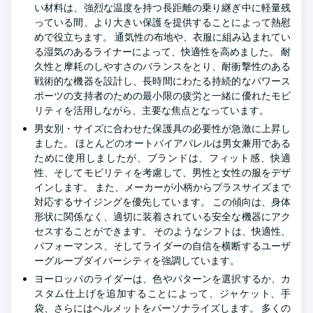
い材料は、強烈な温度を持つ長距離の乗り継ぎ中に軽量残
っている間、より大きい保護を提供することによって熱慰
めで役立ちます。 通気性の布地や、衣服に組み込まれてい
る湿気のあるライナーによって、快適性を高めました。 耐
久性と摩耗のしやすさのバランスをとり、耐衝撃性のある
戦術的な機器を設計し、長時間にわたる持続的なパワース
ポーツの支持者のための最小限の疲労と一緒に優れたモビ
リティを活用しながら、主要な焦点となっています。
男女別・サイズに合わせた保護具の必要性が急激に上昇し
ました。 ほとんどのオートバイアパレルは男女兼用である
ために使用しましたが、ブランドは、フィット感、快適
性、そしてモビリティを考慮して、男性と女性の服をデザ
インします。 また、メーカーが小柄からプラスサイズまで
対応するサイジングを優先しています。 この傾向は、身体
形状に関係なく、適切に装着されている安全な機器にアク
セスすることができます。 そのようなシフトは、快適性、
パフォーマンス、そしてライダーの自信を横断するユーザ
ーグループダイバーシティを強調しています。
ヨーロッパのライダーは、色やパターンを選択するか、カ
スタム仕上げを追加することによって、ジャケット、手
袋、さらにはヘルメットをパーソナライズします。 多くの