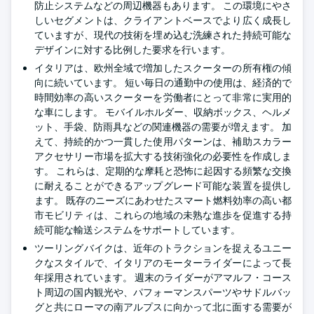
防止システムなどの周辺機器もあります。 この環境にやさ
しいセグメントは、クライアントベースでより広く成長し
ていますが、現代の技術を埋め込む洗練された持続可能な
デザインに対する比例した要求を行います。
イタリアは、欧州全域で増加したスクーターの所有権の傾
向に続いています。 短い毎日の通勤中の使用は、経済的で
時間効率の高いスクーターを労働者にとって非常に実用的
な車にします。 モバイルホルダー、収納ボックス、ヘルメ
ット、手袋、防雨具などの関連機器の需要が増えます。 加
えて、持続的かつ一貫した使用パターンは、補助スカラー
アクセサリー市場を拡大する技術強化の必要性を作成しま
す。 これらは、定期的な摩耗と恐怖に起因する頻繁な交換
に耐えることができるアップグレード可能な装置を提供し
ます。 既存のニーズにあわせたスマート燃料効率の高い都
市モビリティは、これらの地域の未熟な進歩を促進する持
続可能な輸送システムをサポートしています。
ツーリングバイクは、近年のトラクションを捉えるユニー
クなスタイルで、イタリアのモーターライダーによって長
年採用されています。 週末のライダーがアマルフ・コース
ト周辺の国内観光や、パフォーマンスパーツやサドルバッ
グと共にローマの南アルプスに向かって北に面する需要が