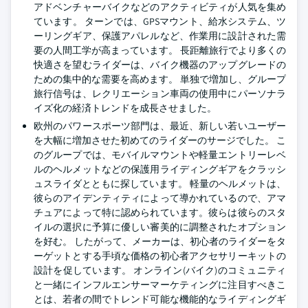
アドベンチャーバイクなどのアクティビティが人気を集め
ています。 ターンでは、GPSマウント、給水システム、ツ
ーリングギア、保護アパレルなど、作業用に設計された需
要の人間工学が高まっています。 長距離旅行でより多くの
快適さを望むライダーは、バイク機器のアップグレードの
ための集中的な需要を高めます。 単独で増加し、グループ
旅行信号は、レクリエーション車両の使用中にパーソナラ
イズ化の経済トレンドを成長させました。
欧州のパワースポーツ部門は、最近、新しい若いユーザー
を大幅に増加させた初めてのライダーのサージでした。 こ
のグループでは、モバイルマウントや軽量エントリーレベ
ルのヘルメットなどの保護用ライディングギアをクラッシ
ュスライダとともに探しています。 軽量のヘルメットは、
彼らのアイデンティティによって導かれているので、アマ
チュアによって特に認められています。彼らは彼らのスタ
イルの選択に予算に優しい審美的に調整されたオプション
を好む。 したがって、メーカーは、初心者のライダーをタ
ーゲットとする手頃な価格の初心者アクセサリーキットの
設計を促しています。 オンライン(バイク)のコミュニティ
と一緒にインフルエンサーマーケティングに注目すべきこ
とは、若者の間でトレンド可能な機能的なライディングギ