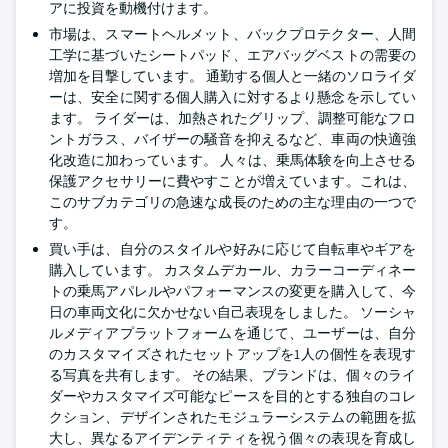
アに投資を動機付けます。
市場は、スマートヘルメット、バックプロテクター、人間
工学に基づいたシートパッド、エアバッグベストの需要の
増加を目撃しています。 通勤する個人と一緒のソロライダ
ーは、安全に関する個人購入に対するより懸念を示してい
ます。 ライダーは、加熱されたグリップ、調整可能なフロ
ントガラス、バイザーの騒音を抑えるなど、車両の快適強
化改造に加わっています。 人々は、乗馬体験を向上させる
保護アクセサリーに費やすことが増えています。これは、
このサブカテゴリの急速な成長のための主な理由の一つで
す。
買い手は、自分のスタイルや好みに応じて自転車やギアを
購入しています。 カスタムデカール、カラーコーディネー
トの乗馬アパレルやパフォーマンスの変更を購入して、今
日の車両文化に欠かせない自己表現をしました。 ソーシャ
ルメディアプラットフォームを通じて、ユーザーは、自分
のカスタマイズされたセットアップを1人の個性を表現す
る写真を共有します。 その結果、ブランドは、個々のライ
ダーやカスタマイズ可能なピースを目的とする独自のコレ
クション、デザインされたモジュラーシステムの範囲を拡
大し、異なるアイデンティティを祝う個々の表現を育成し