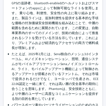
GPSの追跡者、bluetooth-enabledのヘルメットおよびスマ
ートフォンのappsによって制御可能なライトを使用しま
す。 乗り心地、利便性、安全性の向上に取り組みます。
また、製品ラインは、追加利便性を提供する基本的な手頃
な価格の付加価値安全技術機能を組み込むことで、中層の
範囲を含めるために展開されています。 この変更は、自動
車業界内のすべてのドメインが、技術の統合によって推進
されるシフトを受けている方法を示しています。これによ
り、プレミアムおよび経済的なアクセサリの両方で燃料成
長が増加します。
たとえば、2025年2月には、Sena独自のメッシュ3.0インタ
ーコム、AIノイズキャンセレーション、照明、通信システ
ムがモバイルアプリケーションSenaノイズコントロール
AI、ライト、モバイルアップデート機能によって制御され
るアップデートが搭載されているファントム。 それは市場
で提供されるだけでなく、ヨーロッパで生産され、ECE
22.06認定と一緒に来て、それは高い層の安全基準の期待に
合うことを意味します。 Phantomは、安全技術とともに、
より中層のユーザーに高度なコミュニケーションを提供す
る別の目的を果たしています。
パワースポーツ車やパーソナライゼーションのためのカス