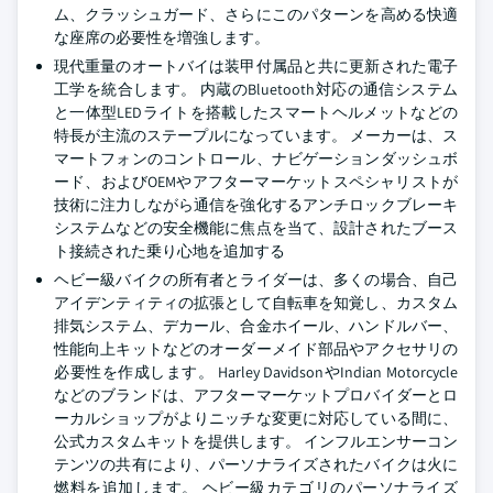
ム、クラッシュガード、さらにこのパターンを高める快適
な座席の必要性を増強します。
現代重量のオートバイは装甲付属品と共に更新された電子
工学を統合します。 内蔵のBluetooth対応の通信システム
と一体型LEDライトを搭載したスマートヘルメットなどの
特長が主流のステープルになっています。 メーカーは、ス
マートフォンのコントロール、ナビゲーションダッシュボ
ード、およびOEMやアフターマーケットスペシャリストが
技術に注力しながら通信を強化するアンチロックブレーキ
システムなどの安全機能に焦点を当て、設計されたブース
ト接続された乗り心地を追加する
ヘビー級バイクの所有者とライダーは、多くの場合、自己
アイデンティティの拡張として自転車を知覚し、カスタム
排気システム、デカール、合金ホイール、ハンドルバー、
性能向上キットなどのオーダーメイド部品やアクセサリの
必要性を作成します。 Harley DavidsonやIndian Motorcycle
などのブランドは、アフターマーケットプロバイダーとロ
ーカルショップがよりニッチな変更に対応している間に、
公式カスタムキットを提供します。 インフルエンサーコン
テンツの共有により、パーソナライズされたバイクは火に
燃料を追加します。 ヘビー級カテゴリのパーソナライズ