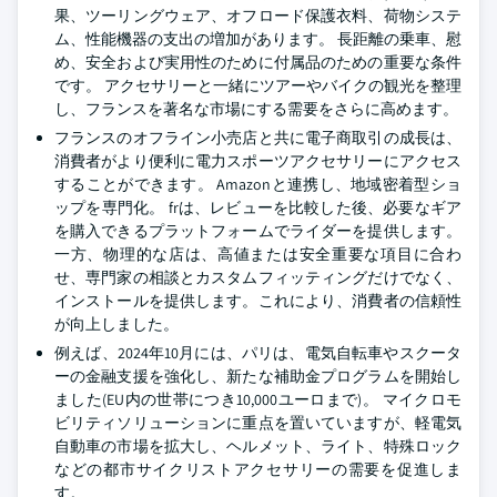
果、ツーリングウェア、オフロード保護衣料、荷物システ
ム、性能機器の支出の増加があります。 長距離の乗車、慰
め、安全および実用性のために付属品のための重要な条件
です。 アクセサリーと一緒にツアーやバイクの観光を整理
し、フランスを著名な市場にする需要をさらに高めます。
フランスのオフライン小売店と共に電子商取引の成長は、
消費者がより便利に電力スポーツアクセサリーにアクセス
することができます。 Amazonと連携し、地域密着型ショ
ップを専門化。 frは、レビューを比較した後、必要なギア
を購入できるプラットフォームでライダーを提供します。
一方、物理的な店は、高値または安全重要な項目に合わ
せ、専門家の相談とカスタムフィッティングだけでなく、
インストールを提供します。これにより、消費者の信頼性
が向上しました。
例えば、2024年10月には、パリは、電気自転車やスクータ
ーの金融支援を強化し、新たな補助金プログラムを開始し
ました(EU内の世帯につき10,000ユーロまで)。 マイクロモ
ビリティソリューションに重点を置いていますが、軽電気
自動車の市場を拡大し、ヘルメット、ライト、特殊ロック
などの都市サイクリストアクセサリーの需要を促進しま
す。