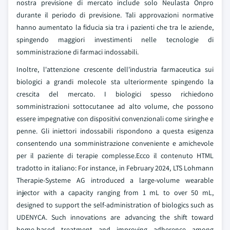
nostra previsione di mercato include solo Neulasta Onpro
durante il periodo di previsione. Tali approvazioni normative
hanno aumentato la fiducia sia tra i pazienti che tra le aziende,
spingendo maggiori investimenti nelle tecnologie di
somministrazione di farmaci indossabili.
Inoltre, l'attenzione crescente dell'industria farmaceutica sui
biologici a grandi molecole sta ulteriormente spingendo la
crescita del mercato. I biologici spesso richiedono
somministrazioni sottocutanee ad alto volume, che possono
essere impegnative con dispositivi convenzionali come siringhe e
penne. Gli iniettori indossabili rispondono a questa esigenza
consentendo una somministrazione conveniente e amichevole
per il paziente di terapie complesse.Ecco il contenuto HTML
tradotto in italiano: For instance, in February 2024, LTS Lohmann
Therapie-Systeme AG introduced a large-volume wearable
injector with a capacity ranging from 1 mL to over 50 mL,
designed to support the self-administration of biologics such as
UDENYCA. Such innovations are advancing the shift toward
home-based treatment and improving adherence among