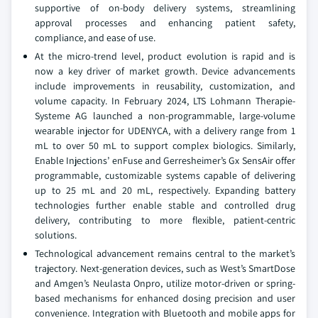
supportive of on-body delivery systems, streamlining
approval processes and enhancing patient safety,
compliance, and ease of use.
At the micro-trend level, product evolution is rapid and is
now a key driver of market growth. Device advancements
include improvements in reusability, customization, and
volume capacity. In February 2024, LTS Lohmann Therapie-
Systeme AG launched a non-programmable, large-volume
wearable injector for UDENYCA, with a delivery range from 1
mL to over 50 mL to support complex biologics. Similarly,
Enable Injections’ enFuse and Gerresheimer’s Gx SensAir offer
programmable, customizable systems capable of delivering
up to 25 mL and 20 mL, respectively. Expanding battery
technologies further enable stable and controlled drug
delivery, contributing to more flexible, patient-centric
solutions.
Technological advancement remains central to the market’s
trajectory. Next-generation devices, such as West’s SmartDose
and Amgen’s Neulasta Onpro, utilize motor-driven or spring-
based mechanisms for enhanced dosing precision and user
convenience. Integration with Bluetooth and mobile apps for