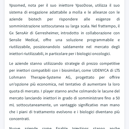
Ypsomed, nota per il suo iniettore YpsoDose, utilizza il suo
sistema di erogazione adattabile a molla e le alleanze con le
aziende biotech per rispondere alle esigenze di
somministrazione sottocutanea su larga scala. Nel frattempo, il
Gx SensAir di Gerresheimer, introdotto in collaborazione con
Sensile Medical, offre una soluzione programmabile e
riutilizzabile, posizionandolo saldamente nel mercato degli
iniettori riutilizzabili, in particolare per i biologici oncologici.
Le aziende stanno utilizzando strategie di prezzo competitive
per iniettori compatibili con i biosimilari, come UDENYCA di LTS
Lohmann Therapie-Systeme AG, progettato per offrire
un'opzione più economica, nel tentativo di aumentare la loro
quota di mercato. I player stanno anche colmando le lacune del
mercato lanciando iniettori in grado di somministrare fino a 50
mL sottocutaneamente, un vantaggio significativo man mano
che i piani di trattamento evolvono e i biologici diventano più
concentrati.
Nuove aziende come Enable Injections stanno anche