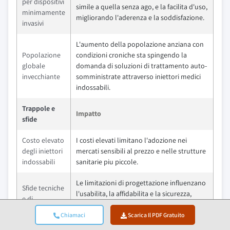
per dispositivi
simile a quella senza ago, e la facilita d'uso,
minimamente
migliorando l'aderenza e la soddisfazione.
invasivi
L'aumento della popolazione anziana con
Popolazione
condizioni croniche sta spingendo la
globale
domanda di soluzioni di trattamento auto-
invecchiante
somministrate attraverso iniettori medici
indossabili.
Trappole e
Impatto
sfide
Costo elevato
I costi elevati limitano l'adozione nei
degli iniettori
mercati sensibili al prezzo e nelle strutture
indossabili
sanitarie piu piccole.
Le limitazioni di progettazione influenzano
Sfide tecniche
l'usabilita, la affidabilita e la sicurezza,
e di
riducendo la fiducia e aumentando i tassi
progettazione
di fallimento.
Chiamaci
Scarica Il PDF Gratuito