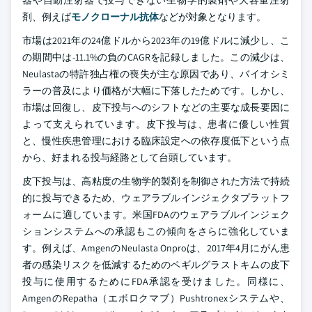
器や自動注射器で投与できない生物学的製剤や大容量注射
剤、例えば
モノクローナル抗体
などが対象となります。
市場は2021年の24億ドルから2023年の19億ドルに減少し、こ
の期間中は-11.1%の負のCAGRを記録しました。この減少は、
Neulastaの特許独占権の喪失が主な原因であり、バイオシミ
ラーの普及により価格が大幅に下落したためです。しかし、
市場は回復し、皮下投与へのシフトなどの主要な成長要因に
よって支えられています。皮下投与は、患者に優しい性質
と、慢性疾患管理における臨床設定への依存度低下という点
から、好まれる投与経路として台頭しています。
皮下投与は、高粘度の生物学的製剤を制御された方法で持続
的に投与できるため、ウェアラブルインジェクタプラットフ
ォームに適しています。米国FDAのウェアラブルインジェク
ションシステムへの承認もこの傾向をさらに強化していま
す。例えば、AmgenのNeulasta Onproは、2017年4月にがん患
者の感染リスクを低減するためのペギルグラストキムの皮下
投与に使用するためにFDA承認を受けました。同様に、
AmgenのRepatha（エボロクマブ）Pushtronexシステムや、