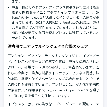
ます。
中東、特にサウジアラビアとアラブ首長国連邦における戦
略的な医療変革イニシアチブとインフラ改善により、Gx
SensAirやSymbiozeなどの高度なインジェクタへの需要が高
まっています。2023年のFDAによるenFuseの承認は、製品
の世界市場での可能性を示しています。これらの傾向は、
MEA地域が高度な在宅医療オプションに移行していること
を示しています。
医療用ウェアラブルインジェクタ市場のシェア
アンジェン、ベクトン・ディッキンソン（BD）、イプソメッ
ド、ゲレスハイマーなどの主要企業は、中程度に統合された
グローバル市場で75～80％の市場シェアを占めています。こ
れらの企業は、強力な製品ラインナップ、ビジネス提携、法
的承認、継続的なイノベーションを組み合わせることで、そ
の優位性を維持しています。アンジェンは、がん化学療法後
の治療に広く採用されているNeulasta Onproデバイスを通じ
て、強力な競争優位性を保持しています。
イプソメッドは、その柔軟なスプリングベースの配送システ