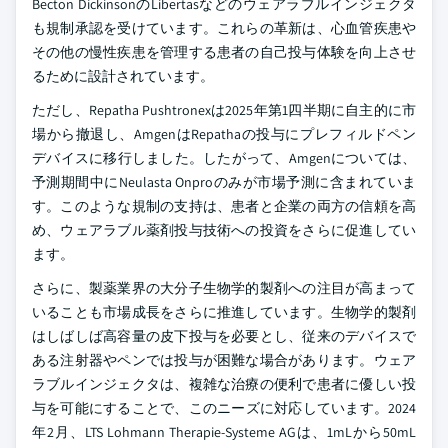
Becton DickinsonのLibertasなどのウェアラブルインジェクタ
も規制承認を受けています。これらの革新は、心血管疾患や
その他の慢性疾患を管理する患者の自己投与体験を向上させ
るために設計されています。
ただし、Repatha Pushtronexは2025年第1四半期に自主的に市
場から撤退し、AmgenはRepathaの投与にプレフィルドペン
デバイスに移行しました。したがって、Amgenについては、
予測期間中にNeulasta Onproのみが市場予測に含まれていま
す。このような規制の支持は、患者と企業の両方の信頼を高
め、ウェアラブル薬剤投与技術への投資をさらに促進してい
ます。
さらに、製薬業界の大分子生物学的製剤への注目が高まって
いることも市場成長をさらに推進しています。生物学的製剤
はしばしば高容量の皮下投与を必要とし、従来のデバイスで
ある注射器やペンでは投与が困難な場合があります。ウェア
ラブルインジェクタは、複雑な治療の便利で患者に優しい投
与を可能にすることで、このニーズに対応しています。2024
年2月、LTS Lohmann Therapie-Systeme AGは、1mLから50mL