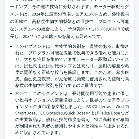
ーポンプ、その他の技術に分類されます。モーター駆動セグ
メントは、2024年に最高の市場シェア31.5%を占め、薬物投与
の正確性、高粘度生物学的製剤との互換性、プログラム可能
なシステムへの統合により、予測期間中に15.6%のCAGRで成
長し、2034年には51億ドルを超える見込みです。
このセグメントは、生物学的製剤を一貫性のある、制御さ
れた、プログラム可能な流量で投与できる優れた能力によ
り、大きな注目を集めています。モーター駆動式デバイス
は、ばね式または回転ポンプとは異なり、薬剤の容量や粘
度に関係なく正確な投与を保証します。このため、希少疾
患、自己免疫疾患、がん治療に頻繁に使用される複雑な高
粘度の生物学的製剤を投与するのに最適です。
2024年、このセグメントは、長時間使用可能で患者に優し
い投与オプションの需要増加により、世界のウェアラブル
インジェクタ市場を支配しました。BDのLibertas、Westの
SmartDose、CC BiotechのQuick DoseおよびFelice Doseなど
の主要製品は、優れた投与精度を備え、特に高齢者や移動
が制限された患者の使用しやすさと信頼性を向上させるた
めに設計されています。