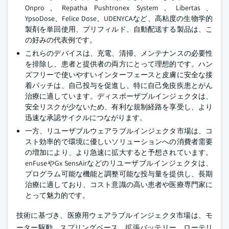
Onpro、Repatha Pushtronex System、Libertas、
YpsoDose、Felice Dose、UDENYCAなど、高粘度の生物学的
製剤を単回使用、プリフィルド、自動配送する製品は、こ
の好みの代表例です。
これらのデバイスは、充電、清掃、メンテナンスの必要性
を排除し、患者と提供者の両方にとって理想的です。ハン
ズフリーで使いやすいインターフェースと皮膚に安全な接
着パッチは、自己投与を促進し、特に自己免疫疾患とがん
治療に適しています。ディスポーザブルインジェクタは、
安全リスクが少ないため、有利な規制経路を享受し、より
迅速な承認サイクルにつながります。
一方、リユーザブルウェアラブルインジェクタ市場は、コ
スト効率的で環境に優しいソリューションへの消費者需要
の増加により、より急速に拡大すると予想されています。
enFuseやGx SensAirなどのリユーザブルインジェクタは、
プログラム可能な機能と調整可能な投与量を提供し、長期
治療に適しており、コスト意識の高い患者や医療専門家に
とって魅力的です。
技術に基づき、医療用ウェアラブルインジェクタ市場は、モ
ーター駆動、スプリングベース、拡張バッテリー、ローテリ