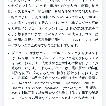
に分類されます。プログラム可能なウェアラブルインジェク
タセグメントは、2024年に市場の74%を占め、正確な投与
量、カスタマイズ可能な機能、複雑な生物学的製剤のサポー
ト能力により、予測期間中に15.6%のCAGRで成長し、2034年
には51億ドルを超える見込みです。一方、非プログラム可能
な大容量インジェクタセグメントは、13.8%のCAGRで成長す
ると予想されています。このセグメントの成長は、コスト効
率、使用の容易さ、高容量配送用のプリフィルド・ディスポ
ーザブルシステムの需要増加に起因しています。
プログラム可能なウェアラブルインジェクタセグメント
は、医療用ウェアラブルインジェクタ市場で優位なシェア
を占めており、主に先進技術と患者中心の機能によって推
進されています。これらのデバイスは、高粘度の生物学的
製剤を皮下に投与するために特別に設計されており、が
ん、心臓病、自己免疫疾患などの慢性疾患の治療に最適で
す。Repatha Pushtronex System、SmartDose、enFuse、
Libertas、Gx SensAir、YpsoDose、Symbiozeなど、長期間に
わたる制御可能で調整可能な投与量を提供する重要な製品
は、プログラム可能なインジェクタの利点の代表例です。