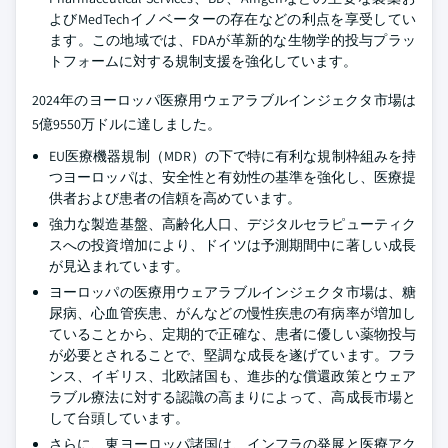
よびMedTechイノベーターの存在などの利点を享受してい
ます。この地域では、FDAが革新的な生物学的投与プラッ
トフォームに対する規制支援を強化しています。
2024年のヨーロッパ医療用ウェアラブルインジェクタ市場は
5億9550万ドルに達しました。
EU医療機器規制（MDR）の下で特に有利な規制枠組みを持
つヨーロッパは、安全性と有効性の基準を強化し、医療提
供者および患者の信頼を高めています。
強力な製造基盤、高齢化人口、デジタルセラピューティク
スへの投資増加により、ドイツは予測期間中に著しい成長
が見込まれています。
ヨーロッパの医療用ウェアラブルインジェクタ市場は、糖
尿病、心血管疾患、がんなどの慢性疾患の有病率が増加し
ていることから、定期的で正確な、患者に優しい薬物投与
が必要とされることで、堅調な成長を遂げています。フラ
ンス、イギリス、北欧諸国も、進歩的な償還政策とウェア
ラブル療法に対する認識の高まりによって、高成長市場と
して台頭しています。
さらに、東ヨーロッパ諸国は、インフラの発展と医療アク