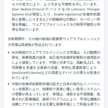
セスの拡大により、より大きな可能性を示しています。
Eitan MedicalのSorrelデバイスをLTS Lohmann Therapie-
Systeme AGが買収したり、Enable Injectionsが生物学的製
剤と提携したりするなどの戦略的な行動が、ヨーロッパ市
場を再編し、ウェアラブルインジェクタの利用可能性と利
用を高めています。
分析期間中、その他の地域の医療用ウェアラブルインジェク
タ市場は高成長が見込まれています。
RoW地域のウェアラブルインジェクタ市場は、人口動態の
変化、医療制度の改革、自己投与生物学的製剤の使用拡大
により成長しています。中国と日本では、高齢化人口、在
宅医療を支援する政府の支援、有利な償還政策により、
YpsoDoseやLibertasなどの高度なデバイスの導入が促進さ
れています。
中国の生物学的製剤市場の拡大と日本の強力なイノベーシ
ョン生態系により、効果的で患者に優しい投与システムへ
の需要が高まっています。韓国は、成長する中産階級、改
善された医療施設、政府プログラムにより、手頃な価格の
治療にアクセスできる主要な新興市場として利益を得てい