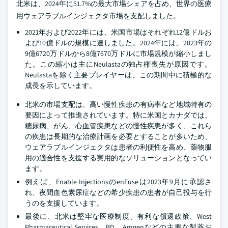
北米は、2024年に51.7%の最大市場シェアを占め、世界の医療
用ウェアラブルインジェクタ市場を支配しました。
2021年および2022年には、米国市場はそれぞれ12億ドルお
よび10億ドルの規模に達しました。2024年には、2023年の
9億6720万ドルから8億7670万ドルに市場規模が縮小しまし
た。この縮小は主にNeulastaの独占権喪失が原因です。
Neulastaを除く主要プレイヤーは、この期間中に積極的な
成長を示しています。
北米の市場支配は、高い慢性疾患の有病率など地域特有の
要因によって推進されています。特に米国とカナダでは、
糖尿病、がん、心血管疾患などの慢性疾患が多く、これら
の疾患は長期的な治療計画を必要とすることが多いため、
ウェアラブルインジェクタは患者の利便性を高め、薬物服
用の適合性を支援する実用的なソリューションとなってい
ます。
例えば、Enable InjectionsのenFuseは2023年9月に承認さ
れ、夜間血色素尿症などの希少疾患の患者が自己投与を行
うのを支援しています。
最後に、北米は堅牢な医療制度、有利な償還政策、West
Pharmaceutical Services、BD、Amgenなどの主要な製薬お