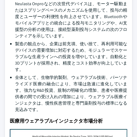
Neulasta Onproなどの次世代デバイスは、モーター駆動ま
たはスプリングベースのメカニズムを使用して、投与の精
度とユーザーの利便性を向上させています。Bluetoothや
モバイルアプリとの統合による投与モニタリングや、AI支
援型の分析の使用は、接続型薬剤投与システムの次のフロ
ンティアを示しています。
製造の観点から、企業は前充填、使い捨て、再利用可能な
デバイスの需要増加に対応するため、モジュラーでスケー
ラブルな生産ラインへの投資を増やしています。自動化と
3Dプリントが採用され、精度とコスト効率が向上していま
す。
全体として、生物学的製剤、ウェアラブル技術、パーソナ
ライズド医療の融合により、市場は急速に進化していま
す。強力なR&D投資、規制の明確化の増加、患者や医療提
供者の間での受け入れの増加により、ウェアラブル医療イ
ンジェクタは、慢性疾患管理と専門薬剤投与の標準になる
見込みです。
医療用ウェアラブルインジェクタ市場分析