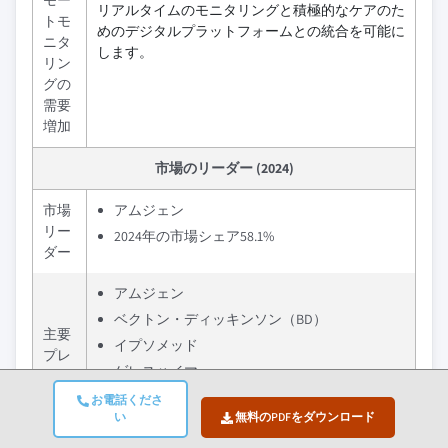
モー
リアルタイムのモニタリングと積極的なケアのた
トモ
めのデジタルプラットフォームとの統合を可能に
ニタ
します。
リン
グの
需要
増加
市場のリーダー (2024)
市場
アムジェン
リー
2024年の市場シェア58.1%
ダー
アムジェン
ベクトン・ディッキンソン（BD）
主要
イプソメッド
プレ
ゲレスハイマー
イヤ
ー
ステヴァナートグループ
お電話くださ
い
無料のPDFをダウンロード
主要プレイヤーの集団市場シェア85%