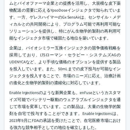
ムとバイオファーマ企業との提携を活用し、大規模な皮下薬
物配送の需要に応えるYpsoDoseインジェクタで知られていま
す。一方、ゲレスハイマーのGx SensAirは、センサイル・メデ
ィカルとの共同開発により、プログラム可能で再利用可能な
ソリューションを提供し、特にがん生物学的製剤の再利用可
能なインジェクタ市場で確固たる地位を築いています。
企業は、バイオシミラー互換インジェクタの競争価格戦略を
採用しており、LTSローマン・セラピー・システムズAGの
UDENYCAなど、より手頃な価格のオプションを提供する製品
を投入しています。また、50mLまでの皮下投与が可能なイン
ジェクタを投入することで、市場のニーズに応え、治療計画
の進化と生物学的製剤の濃縮化に対応しています。
Enable Injectionsのような新興企業も、enFuseというカスタマ
イズ可能でバッテリー駆動のウェアラブルインジェクタを通
じて市場を変革しています。この製品は、大量の生物学的製
剤を自宅で投与することができます。Enable Injectionsは、
2023年9月にFDAの承認を受けたことで、在宅医療市場におけ
る強力な競争相手としての地位を確立しました。