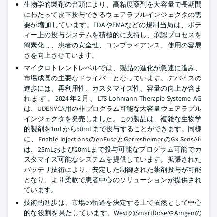
生物学的製剤の台頭により、高粘度薬剤を大容量で長期間
にわたって皮下投与できるウェアラブルインジェクタの需
要が増加しています。FDAやEMAなどの規制当局は、ボデ
ィー上の投与システムを積極的に支持し、承認プロセスを
簡素化し、患者の安全性、コンプライアンス、使用の容易
さを向上させています。
マイクロトレンドレベルでは、製品の進化が急速に進み、
市場成長の主要なドライバーとなっています。デバイスの
進歩には、再利用性、カスタマイズ性、容量の向上が含ま
れます。2024年2月、LTS Lohmann Therapie-Systeme AG
は、UDENYCA用の非プログラム可能な大容量ウェアラブル
インジェクタを発売しました。この製品は、複雑な生物学
的製剤を1mLから50mLまで投与することができます。同様
に、Enable InjectionsのenFuseとGerresheimerのGx SensAir
は、25mLおよび20mLまで投与可能なプログラム可能でカ
スタマイズ可能なシステムを提供しています。拡張された
バッテリ技術により、安定した制御された薬剤投与が可能
となり、より柔軟で患者中心のソリューションが提供され
ています。
技術的進歩は、市場の軌道を決定する上で依然として中心
的な役割を果たしています。WestのSmartDoseやAmgenの