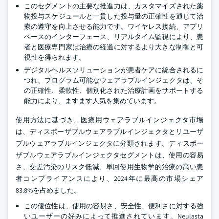
このセグメントの主要な推進力は、カスタマイズされた薬
物投与スケジュールと一貫した投与量の正確性を通じて治
療の遵守を向上させる能力です。ワイヤレス接続、アプリ
ベースのインターフェース、リアルタイム監視により、患
者と医療専門家は治療の経過に対するより大きな制御と可
視性を得られます。
デジタルヘルスソリューションが患者ケアに統合されるに
つれ、プログラム可能なウェアラブルインジェクタは、そ
の正確性、柔軟性、個別化された治療計画をサポートする
能力により、ますます人気を集めています。
使用方法に基づき、医療用ウェアラブルインジェクタ市場
は、ディスポーザブルウェアラブルインジェクタとリユーザ
ブルウェアラブルインジェクタに分類されます。ディスポー
ザブルウェアラブルインジェクタセグメントは、使用の容易
さ、交差汚染のリスク低減、単回使用生物学的治療の高い患
者コンプライアンスにより、2024年に最高の市場シェア
83.8%を占めました。
この優位性は、使用の容易さ、安全性、便利さに対する強
いユーザーの好みによって推進されています。Neulasta