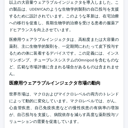
以上の大容量ウェアラブルインジェクタを導入しました。こ
の製品は、UDENYCAのような生物学的製剤の自己投与を支援
するために設計されています。このような革新は、在宅治療
への移行を促進し、長期生物学的治療を受ける患者の服薬ア
ドヒアランスを向上させています。
医療用ウェアラブルインジェクタは、高粘度または大容量の
薬剤、主に生物学的製剤を、一定期間にわたって皮下投与す
るための体に装着するデバイスです。この定義には、インス
リンポンプ、チューブレスシステムのOmnipodを含むものな
ど、広範な市場評価に含まれる場合があるものは含まれませ
ん。
医療用ウェアラブルインジェクタ市場の動向
世界市場は、マクロおよびマイクロレベルの両方のトレンド
によって動的に変化しています。マクロレベルでは、がん、
心血管疾患、自己免疫疾患などの慢性疾患の有病率の増加
が、自己投与を支援し、病院依存を減らす高度な薬剤投与ソ
リューションの需要を促進しています。