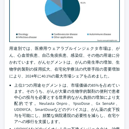
用途別では、医療用ウェアラブルインジェクタ市場は、が
ん、心血管疾患、自己免疫疾患、感染症、その他の用途に分
かれています。がんセグメントは、がんの発生率の増加、生
物学的製剤の採用拡大、在宅化学療法の代替手段の需要増加
により、2024年に40.1%の最大市場シェアを占めました。
上位3つの用途セグメントは、市場価値の85%を占めてい
ます。そのうち、がんが大量の生物学的製剤の便利で患者
中心の投与を必要とする世界的ながん負担の増加により支
配的です。Neulasta Onpro、YpsoDose、Gx SensAir、
UDENYCA、SmartDoseなどのデバイスは、がん薬の皮下投
与を可能にし、頻繁な病院通院の必要性を減らし、在宅ケ
アへの移行を支援します。