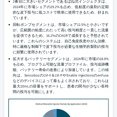
2番目に大きいセグメントであるばね式インジェクタは、
2024年に市場シェアの29.2%を占め、低粘度の薬剤の定期
的な皮下投与に低コストで簡単に使用できるため、好まれ
ています。
回転ポンプセグメントは、市場シェア12.5%と小さいです
が、広範囲の粘度にわたって高い投与精度と一貫した流量
を提供できるため、16.2%のCAGRで成長すると予想されて
います。これらのシステムは、自己免疫疾患やがん治療、
特に厳格な制御下で皮下投与が必要な生物学的製剤の投与
に頻繁に使用されています。
拡大するバッテリーセグメントは、2024年に市場の18.9%
を占め、プログラム可能な流量プロファイル、投与追跡機
能、バッテリー寿命の改善により加速しています。この傾
向は、SencobozのLVI-V＆LVI-PやEnable InjectionsのenFuse
などのデバイスによって最もよく示されており、これらは
最大20mLの容量をサポートし、患者の関与が少ない長時
間の投与を可能にします。