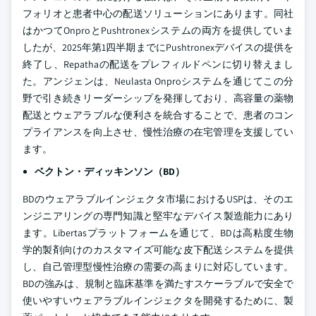
フォリオと患者中心の配送ソリューションにあります。同社
はかつてOnproとPushtronexシステムの両方を提供していま
したが、2025年第1四半期までにPushtronexデバイスの提供を
終了し、Repathaの配送をプレフィルドペンに切り替えまし
た。アンジェンは、Neulasta Onproシステムを通じてこの分
野で引き続きリーダーシップを発揮しており、高容量の薬物
配送とウェアラブルな便利さを統合することで、患者のコン
プライアンスを向上させ、慢性治療の在宅管理を支援してい
ます。
ベクトン・ディッキンソン（BD）
BDのウェアラブルインジェクタ市場におけるUSPは、そのエ
ンジニアリングの専門知識と堅牢なデバイス製造能力にあり
ます。Libertasプラットフォームを通じて、BDは高粘度生物
学的製剤向けのカスタマイズ可能な皮下配送システムを提供
し、自己管理型慢性治療の需要の高まりに対応しています。
BDの強みは、規制と臨床基準を満たすスケーラブルで安全で
使いやすいウェアラブルインジェクタを開発するために、製