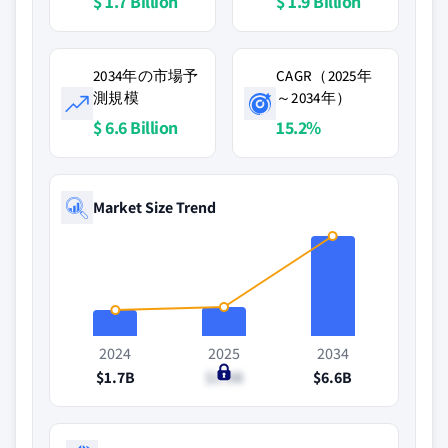
$ 1.7 Billion
$ 1.9 Billion
2034年の市場予
CAGR（2025年
測規模
～2034年）
$ 6.6 Billion
15.2%
Market Size Trend
2024
2025
2034
$1.7B
$1.9B
$6.6B