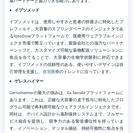
薬パートナーと協力できる能力にあります。
イプソメッド
イプソメッドは、使用しやすさと患者の快適さに特化したプ
レフィルド、大容量のスプリングベースのインジェクタであ
るYpsoDoseプラットフォームで、医療用ウェアラブルインジ
ェクタ市場で際立っています。製薬会社との強力なパートナ
ーシップと、カスタマイズ可能な薬物配送ソリューションに
焦点を当てることで、大容量の生物学的製剤に対応できま
す。イプソメッドの信頼性のある、使いやすいデザインは自
己管理を支援し、
在宅医療
のトレンドに沿っています。
ゲレスハイマー
Gerresheimerの最大の強みは、Gx SensAirプラットフォームに
あります。これは、正確な大容量の皮下投与に特化したプロ
グラム可能で再利用可能なウェアラブルインジェクタです。
同社は、デバイス設計から薬剤保持システムまで、フルサー
ビス統合を提供し、競争力のある製造優位性を持っていま
す。イノベーション、デジタル接続、持続可能性に焦点を当