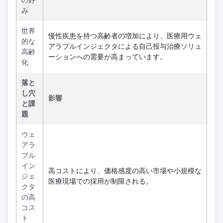
の好
み
世界
慢性疾患を持つ高齢者の増加により、医療用ウェ
的な
アラブルインジェクタによる自己投与治療ソリュ
高齢
ーションへの需要が高まっています。
化
落と
し穴
影響
と課
題
ウェ
アラ
ブル
イン
高コストにより、価格感度の高い市場や小規模な
ジェ
医療現場での採用が制限される。
クタ
の高
コス
ト