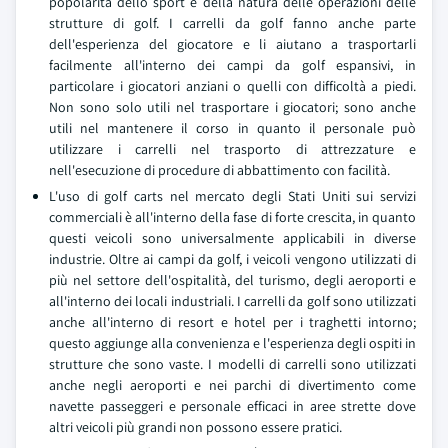
popolarità dello sport e della natura delle operazioni delle
strutture di golf. I carrelli da golf fanno anche parte
dell'esperienza del giocatore e li aiutano a trasportarli
facilmente all'interno dei campi da golf espansivi, in
particolare i giocatori anziani o quelli con difficoltà a piedi.
Non sono solo utili nel trasportare i giocatori; sono anche
utili nel mantenere il corso in quanto il personale può
utilizzare i carrelli nel trasporto di attrezzature e
nell'esecuzione di procedure di abbattimento con facilità.
L'uso di golf carts nel mercato degli Stati Uniti sui servizi
commerciali è all'interno della fase di forte crescita, in quanto
questi veicoli sono universalmente applicabili in diverse
industrie. Oltre ai campi da golf, i veicoli vengono utilizzati di
più nel settore dell'ospitalità, del turismo, degli aeroporti e
all'interno dei locali industriali. I carrelli da golf sono utilizzati
anche all'interno di resort e hotel per i traghetti intorno;
questo aggiunge alla convenienza e l'esperienza degli ospiti in
strutture che sono vaste. I modelli di carrelli sono utilizzati
anche negli aeroporti e nei parchi di divertimento come
navette passeggeri e personale efficaci in aree strette dove
altri veicoli più grandi non possono essere pratici.