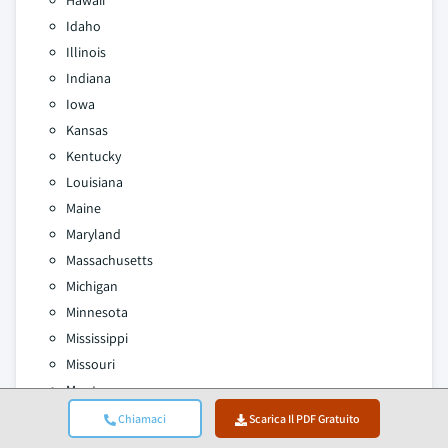
Hawaii
Idaho
Illinois
Indiana
Iowa
Kansas
Kentucky
Louisiana
Maine
Maryland
Massachusetts
Michigan
Minnesota
Mississippi
Missouri
Montana
Nebraska
Chiamaci
Scarica Il PDF Gratuito
Nevada