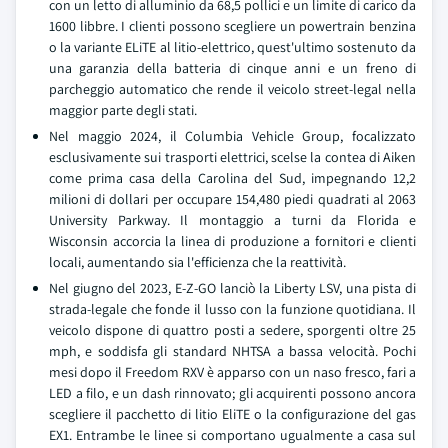
con un letto di alluminio da 68,5 pollici e un limite di carico da
1600 libbre. I clienti possono scegliere un powertrain benzina
o la variante ELiTE al litio-elettrico, quest'ultimo sostenuto da
una garanzia della batteria di cinque anni e un freno di
parcheggio automatico che rende il veicolo street-legal nella
maggior parte degli stati.
Nel maggio 2024, il Columbia Vehicle Group, focalizzato
esclusivamente sui trasporti elettrici, scelse la contea di Aiken
come prima casa della Carolina del Sud, impegnando 12,2
milioni di dollari per occupare 154,480 piedi quadrati al 2063
University Parkway. Il montaggio a turni da Florida e
Wisconsin accorcia la linea di produzione a fornitori e clienti
locali, aumentando sia l'efficienza che la reattività.
Nel giugno del 2023, E-Z-GO lanciò la Liberty LSV, una pista di
strada-legale che fonde il lusso con la funzione quotidiana. Il
veicolo dispone di quattro posti a sedere, sporgenti oltre 25
mph, e soddisfa gli standard NHTSA a bassa velocità. Pochi
mesi dopo il Freedom RXV è apparso con un naso fresco, fari a
LED a filo, e un dash rinnovato; gli acquirenti possono ancora
scegliere il pacchetto di litio EliTE o la configurazione del gas
EX1. Entrambe le linee si comportano ugualmente a casa sul