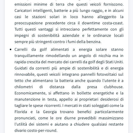
emissioni minime di terra che questi veicoli forniscono.
Caricatori intelligenti, batterie a più lungo raggio, e in alcuni
casi le stazioni solari in loco hanno alleggerito la
preoccupazione precedente circa il downtime costa-coast.
Tutti questi vantaggi si intrecciano perfettamente con gli
impegni di sostenibilità aziendale e le ordinanze locali
sempre più stringenti contro i fumi della benzina.
Carrelli da golf alimentati a energia solare stanno
tranquillamente rimodellando un angolo di nicchia ma in
rapida crescita del mercato dei carrelli da golf degli Stati Uniti.
Guidati da correnti più ampie di sostenibilità e di energia
rinnovabile, questi veicoli integrano pannelli fotovoltaici sul
tetto che alimentano la batteria anche quando l'utente è a
chilometri di distanza dalla presa clubhouse.
Economicamente, si affettano in bollette energetiche e la
manutenzione in testa, appello ai proprietari desiderosi di
tagliare le spese ricorrenti. I mercati in stati soleggiati come la
Florida e la Georgia trovano benefici particolarmente
pronunciati, come le ore diurne prevedibili massimizzano
l'utilità dei sistemi e aiutano a chiudere qualsiasi restante
divario costo-per-round.