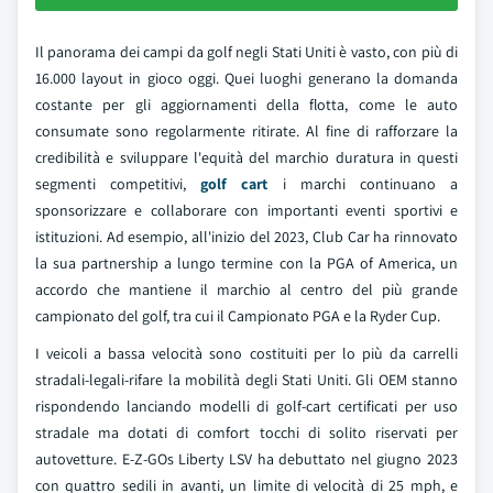
Il panorama dei campi da golf negli Stati Uniti è vasto, con più di
16.000 layout in gioco oggi. Quei luoghi generano la domanda
costante per gli aggiornamenti della flotta, come le auto
consumate sono regolarmente ritirate. Al fine di rafforzare la
credibilità e sviluppare l'equità del marchio duratura in questi
segmenti competitivi,
golf cart
i marchi continuano a
sponsorizzare e collaborare con importanti eventi sportivi e
istituzioni. Ad esempio, all'inizio del 2023, Club Car ha rinnovato
la sua partnership a lungo termine con la PGA of America, un
accordo che mantiene il marchio al centro del più grande
campionato del golf, tra cui il Campionato PGA e la Ryder Cup.
I veicoli a bassa velocità sono costituiti per lo più da carrelli
stradali-legali-rifare la mobilità degli Stati Uniti. Gli OEM stanno
rispondendo lanciando modelli di golf-cart certificati per uso
stradale ma dotati di comfort tocchi di solito riservati per
autovetture. E-Z-GOs Liberty LSV ha debuttato nel giugno 2023
con quattro sedili in avanti, un limite di velocità di 25 mph, e