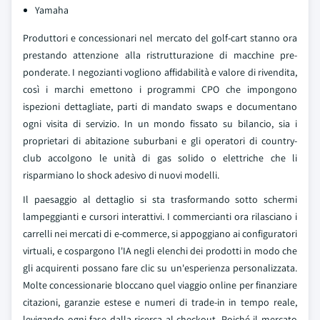
Yamaha
Produttori e concessionari nel mercato del golf-cart stanno ora
prestando attenzione alla ristrutturazione di macchine pre-
ponderate. I negozianti vogliono affidabilità e valore di rivendita,
così i marchi emettono i programmi CPO che impongono
ispezioni dettagliate, parti di mandato swaps e documentano
ogni visita di servizio. In un mondo fissato su bilancio, sia i
proprietari di abitazione suburbani e gli operatori di country-
club accolgono le unità di gas solido o elettriche che li
risparmiano lo shock adesivo di nuovi modelli.
Il paesaggio al dettaglio si sta trasformando sotto schermi
lampeggianti e cursori interattivi. I commercianti ora rilasciano i
carrelli nei mercati di e-commerce, si appoggiano ai configuratori
virtuali, e cospargono l'IA negli elenchi dei prodotti in modo che
gli acquirenti possano fare clic su un'esperienza personalizzata.
Molte concessionarie bloccano quel viaggio online per finanziare
citazioni, garanzie estese e numeri di trade-in in tempo reale,
levigando ogni fase dalla ricerca al checkout. Poiché il mercato