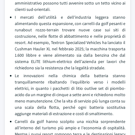
amministrativo possono tutti avvenire sotto un tetto vicino ai
clienti sud-orientali.
I mercati dell'utilità e dell'industria leggera stanno
alimentando questa espansione, con carrelli da golf pesanti e
runabout rozzo-terrain trovare nuove case sui siti di
costruzione, nelle flotte di abbattimento e nelle proprietà di
resort. Ad esempio, Textron Specialized Vehicles ha lanciato il
Cushman Hauler XL nel febbraio 2025; la macchina trasporta
1.600 libbre e viene alimentato sia dalla benzina che dal
sistema ELiTE lithium-elettrico dell'azienda per lavori che
richiedono sia la resistenza che la legalità stradale.
Le innovazioni nella chimica della batteria stanno
tranquillamente ribaltando l'equilibrio verso i modelli
elettrici, in quanto i pacchetti di litio outlive set di piombo-
acido da un margine di cinque a sette anni e richiedono molto
meno manutenzione. Che la vita di servizio più lunga conta su
una scala della flotta, perché ogni batteria sostitutiva
aggiunge materiali di estrazione e costi di smaltimento.
Carrelli da golf hanno scolpito una nicchia sorprendente
all'interno del turismo più ampio e l'economia di ospitalità.
Mentre i nuovi resort rompono terra e le destinazioni legacy