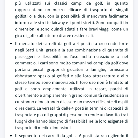
più utilizzati sui classici campi da golf, in quanto
rappresentano un mezzo efficace di trasporto di singoli
golfisti o a due, con la possibilità di manovrare facilmente
intorno alle strette fairway e i punti stretti. Sono compatti in
dimensioni e sono quindi adatti a fare brevi viaggi, come un
giro di golf o all'interno di aree residenziali.
Il mercato dei carrelli da golf a 4 posti sta crescendo forte
negli Stati Uniti grazie alla sua combinazione di quantità di
passeggeri e flessibilità nell'uso nella ricreazione o nel
commercio. I carri sono molto comuni nei campi da golf dove
portano piccoli gruppi di giocatori o famiglie, forniscono
abbastanza spazio ai golfisti e alle loro attrezzature e allo
stesso tempo sono manovrabili. Il loro uso non è limitato al
golf e sono ampiamente utilizzati in resort, parchi di
divertimento e ampiamente in grandi comunità residenziali in
cui stanno dimostrando di essere un mezzo efficiente di ospiti
o residenti. La versatilità delle 4 posti in termini di capacità di
trasportare piccoli gruppi di persone lo rende un favorito tra i
luoghi che hanno bisogno di flessibilità nelle loro esigenze di
trasporto di medie dimensioni.
Il segmento dei carrelli da golf a 6 posti sta raccogliendo il