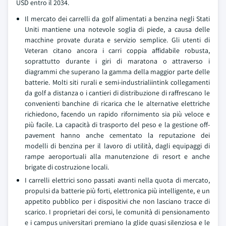
USD entro il 2034.
Il mercato dei carrelli da golf alimentati a benzina negli Stati
Uniti mantiene una notevole soglia di piede, a causa delle
macchine provate durata e servizio semplice. Gli utenti di
Veteran citano ancora i carri coppia affidabile robusta,
soprattutto durante i giri di maratona o attraverso i
diagrammi che superano la gamma della maggior parte delle
batterie. Molti siti rurali e semi-industrialiintink collegamenti
da golf a distanza o i cantieri di distribuzione di raffrescano le
convenienti banchine di ricarica che le alternative elettriche
richiedono, facendo un rapido rifornimento sia più veloce e
più facile. La capacità di trasporto del peso e la gestione off-
pavement hanno anche cementato la reputazione dei
modelli di benzina per il lavoro di utilità, dagli equipaggi di
rampe aeroportuali alla manutenzione di resort e anche
brigate di costruzione locali.
I carrelli elettrici sono passati avanti nella quota di mercato,
propulsi da batterie più forti, elettronica più intelligente, e un
appetito pubblico per i dispositivi che non lasciano tracce di
scarico. I proprietari dei corsi, le comunità di pensionamento
e i campus universitari premiano la glide quasi silenziosa e le