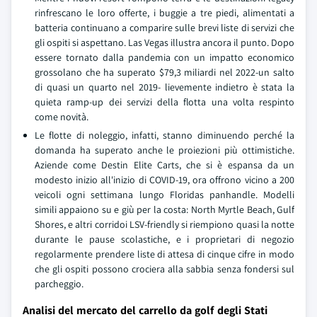
rinfrescano le loro offerte, i buggie a tre piedi, alimentati a
batteria continuano a comparire sulle brevi liste di servizi che
gli ospiti si aspettano. Las Vegas illustra ancora il punto. Dopo
essere tornato dalla pandemia con un impatto economico
grossolano che ha superato $79,3 miliardi nel 2022-un salto
di quasi un quarto nel 2019- lievemente indietro è stata la
quieta ramp-up dei servizi della flotta una volta respinto
come novità.
Le flotte di noleggio, infatti, stanno diminuendo perché la
domanda ha superato anche le proiezioni più ottimistiche.
Aziende come Destin Elite Carts, che si è espansa da un
modesto inizio all'inizio di COVID-19, ora offrono vicino a 200
veicoli ogni settimana lungo Floridas panhandle. Modelli
simili appaiono su e giù per la costa: North Myrtle Beach, Gulf
Shores, e altri corridoi LSV-friendly si riempiono quasi la notte
durante le pause scolastiche, e i proprietari di negozio
regolarmente prendere liste di attesa di cinque cifre in modo
che gli ospiti possono crociera alla sabbia senza fondersi sul
parcheggio.
Analisi del mercato del carrello da golf degli Stati