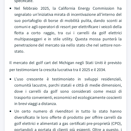
specificate.
Nel febbraio 2025, la California Energy Commission ha
segnalato un'iniziativa mirata di incentivazione all'interno del
suo portafoglio di borse di mobilità pulita, dando sconti ai
comuni e agli operatori di resort per elettrificare i veicoli della
flotta a corto raggio, tra cui i carrelli da golf elettrici
multipasseggeri e in stile utility. Questa mossa punterà la
penetrazione del mercato sia nello stato che nel settore non-
stato.
Il mercato del golf cart del Michigan negli Stati Uniti è previsto
per testimoniare la crescita lucrativa tra il 2025 e il 2034.
L'uso crescente è testimoniato in sviluppi residenziali,
comunità lacustre, parchi statali e città di medie dimensioni,
dove i carrelli da golf sono considerati come mezzi di
trasporto convenienti, economici ed ecologicamente coscienti
in brevi viaggi a distanza.
Un certo numero di rivenditori in tutto lo stato hanno
diversificato le loro offerte di prodotto per offrire carrelli da
golf elettrici e alimentati a gas certificati pre-proprietà (CPO),
portandoli a portata di clienti più esigenti. Oltre a questo, i