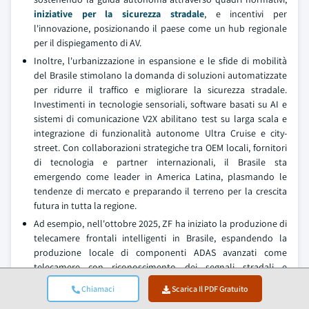
iniziative per la sicurezza stradale
, e incentivi per
l'innovazione, posizionando il paese come un hub regionale
per il dispiegamento di AV.
Inoltre, l'urbanizzazione in espansione e le sfide di mobilità
del Brasile stimolano la domanda di soluzioni automatizzate
per ridurre il traffico e migliorare la sicurezza stradale.
Investimenti in tecnologie sensoriali, software basati su AI e
sistemi di comunicazione V2X abilitano test su larga scala e
integrazione di funzionalità autonome Ultra Cruise e city-
street. Con collaborazioni strategiche tra OEM locali, fornitori
di tecnologia e partner internazionali, il Brasile sta
emergendo come leader in America Latina, plasmando le
tendenze di mercato e preparando il terreno per la crescita
futura in tutta la regione.
Ad esempio, nell'ottobre 2025, ZF ha iniziato la produzione di
telecamere frontali intelligenti in Brasile, espandendo la
produzione locale di componenti ADAS avanzati come
telecamere con riconoscimento dei segnali stradali e
supporto al mantenimento della corsia, rafforzando il Brasile
Chiamaci
Scarica Il PDF Gratuito
come hub strategico per tecnologie di sicurezza e autonomia