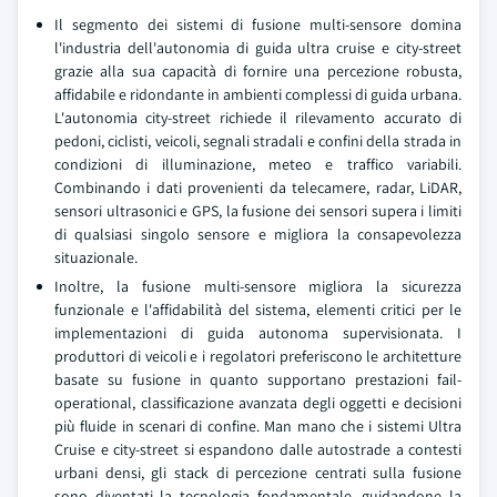
Il segmento dei sistemi di fusione multi-sensore domina
l'industria dell'autonomia di guida ultra cruise e city-street
grazie alla sua capacità di fornire una percezione robusta,
affidabile e ridondante in ambienti complessi di guida urbana.
L'autonomia city-street richiede il rilevamento accurato di
pedoni, ciclisti, veicoli, segnali stradali e confini della strada in
condizioni di illuminazione, meteo e traffico variabili.
Combinando i dati provenienti da telecamere, radar, LiDAR,
sensori ultrasonici e GPS, la fusione dei sensori supera i limiti
di qualsiasi singolo sensore e migliora la consapevolezza
situazionale.
Inoltre, la fusione multi-sensore migliora la sicurezza
funzionale e l'affidabilità del sistema, elementi critici per le
implementazioni di guida autonoma supervisionata. I
produttori di veicoli e i regolatori preferiscono le architetture
basate su fusione in quanto supportano prestazioni fail-
operational, classificazione avanzata degli oggetti e decisioni
più fluide in scenari di confine. Man mano che i sistemi Ultra
Cruise e city-street si espandono dalle autostrade a contesti
urbani densi, gli stack di percezione centrati sulla fusione
sono diventati la tecnologia fondamentale, guidandone la