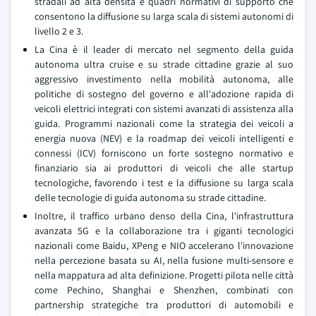
stradali ad alta densità e quadri normativi di supporto che
consentono la diffusione su larga scala di sistemi autonomi di
livello 2 e 3.
La Cina è il leader di mercato nel segmento della guida
autonoma ultra cruise e su strade cittadine grazie al suo
aggressivo investimento nella mobilità autonoma, alle
politiche di sostegno del governo e all'adozione rapida di
veicoli elettrici integrati con sistemi avanzati di assistenza alla
guida. Programmi nazionali come la strategia dei veicoli a
energia nuova (NEV) e la roadmap dei veicoli intelligenti e
connessi (ICV) forniscono un forte sostegno normativo e
finanziario sia ai produttori di veicoli che alle startup
tecnologiche, favorendo i test e la diffusione su larga scala
delle tecnologie di guida autonoma su strade cittadine.
Inoltre, il traffico urbano denso della Cina, l'infrastruttura
avanzata 5G e la collaborazione tra i giganti tecnologici
nazionali come Baidu, XPeng e NIO accelerano l'innovazione
nella percezione basata su AI, nella fusione multi-sensore e
nella mappatura ad alta definizione. Progetti pilota nelle città
come Pechino, Shanghai e Shenzhen, combinati con
partnership strategiche tra produttori di automobili e