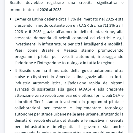
Brasile dovrebbe registrare una crescita significativa e
promettente dal 2026 al 2035.
L'America Latina detiene circa il 3% del mercato nel 2025 e sta
crescendo in modo costante con un CAGR di circa l'11,3% tra il
2026 e il 2035 grazie all'aumento dell'urbanizzazione, alla
crescente domanda di veicoli connessi ed elettrici e agli
investimenti in infrastrutture per città intelligenti e mobilità.
Paesi come Brasile e Messico stanno promuovendo
programmi pilota per veicoli autonomi, incoraggiando
l'adozione e l'integrazione tecnologica in tutta la regione.
Il Brasile domina il mercato della guida autonoma ultra
cruise e city-street in America Latina grazie alla sua forte
industria automobilistica, all'adozione rapida dei sistemi
avanzati di assistenza alla guida (ADAS) e alla crescente
attenzione verso veicoli connessi ed elettrici. I principali OEM e
i fornitori Tier-1 stanno investendo in programmi pilota e
collaborazioni per testare e implementare tecnologie
autonome per strade urbane nelle aree urbane, sfruttando la
densità di veicoli elevata del Brasile e le iniziative in crescita
per infrastrutture intelligenti. Il governo sta anche
sostenendo la guida autonoma attraverso quadri normativi,