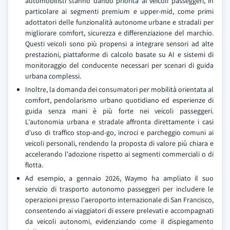
automobilisti stanno dando priorità ai veicoli passeggeri, in
particolare ai segmenti premium e upper-mid, come primi
adottatori delle funzionalità autonome urbane e stradali per
migliorare comfort, sicurezza e differenziazione del marchio.
Questi veicoli sono più propensi a integrare sensori ad alte
prestazioni, piattaforme di calcolo basate su AI e sistemi di
monitoraggio del conducente necessari per scenari di guida
urbana complessi.
Inoltre, la domanda dei consumatori per mobilità orientata al
comfort, pendolarismo urbano quotidiano ed esperienze di
guida senza mani è più forte nei veicoli passeggeri.
L'autonomia urbana e stradale affronta direttamente i casi
d'uso di traffico stop-and-go, incroci e parcheggio comuni ai
veicoli personali, rendendo la proposta di valore più chiara e
accelerando l'adozione rispetto ai segmenti commerciali o di
flotta.
Ad esempio, a gennaio 2026, Waymo ha ampliato il suo
servizio di trasporto autonomo passeggeri per includere le
operazioni presso l'aeroporto internazionale di San Francisco,
consentendo ai viaggiatori di essere prelevati e accompagnati
da veicoli autonomi, evidenziando come il dispiegamento