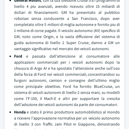
General Motors
, con la sua divisione Cruise tra i programmi di
livello 4 piu avanzati, avendo ricevuto oltre 15 miliardi di
dollari di finanziamenti. GM ha presentato al pubblico
robotaxi senza conducente a San Francisco, dopo aver
completato oltre 5 milioni di miglia autonome e fornito piu di
1 milione di corse pagate. Il veicolo autonomo (AV) specifico di
GM, noto come Origin, e la vasta diffusione del sistema di
guida autonoma di livello 2 Super Cruise, danno a GM un
vantaggio significativo nel mercato dei veicoli autonomi.
Ford
e passata dall'attenzione al consumatore alle
applicazioni commerciali per i veicoli autonomi dopo la
chiusura di Argo AI e ha spostato l'attenzione anche sull'uso
della forza di Ford nei veicoli commerciali, concentrandosi su
furgoni autonomi, camion e consegne dell'ultimo miglio
come principale obiettivo. Ford ha fornito BlueCruise, un
sistema di veicoli autonomi di livello 2 senza mani, su modelli
come l'F-150, il Mach-E e altri per supportare la crescita
dell'adozione dei veicoli autonomi da parte dei consumatori.
Honda
e stato il primo produttore automobilistico al mondo
a ricevere l'approvazione normativa per un veicolo autonomo
di livello 3 con Traffic Jam Pilot in Giappone, dimostrando