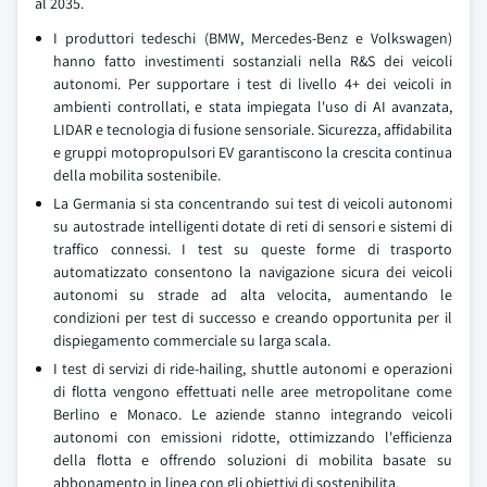
al 2035.
I produttori tedeschi (BMW, Mercedes-Benz e Volkswagen)
hanno fatto investimenti sostanziali nella R&S dei veicoli
autonomi. Per supportare i test di livello 4+ dei veicoli in
ambienti controllati, e stata impiegata l'uso di AI avanzata,
LIDAR e tecnologia di fusione sensoriale. Sicurezza, affidabilita
e gruppi motopropulsori EV garantiscono la crescita continua
della mobilita sostenibile.
La Germania si sta concentrando sui test di veicoli autonomi
su autostrade intelligenti dotate di reti di sensori e sistemi di
traffico connessi. I test su queste forme di trasporto
automatizzato consentono la navigazione sicura dei veicoli
autonomi su strade ad alta velocita, aumentando le
condizioni per test di successo e creando opportunita per il
dispiegamento commerciale su larga scala.
I test di servizi di ride-hailing, shuttle autonomi e operazioni
di flotta vengono effettuati nelle aree metropolitane come
Berlino e Monaco. Le aziende stanno integrando veicoli
autonomi con emissioni ridotte, ottimizzando l'efficienza
della flotta e offrendo soluzioni di mobilita basate su
abbonamento in linea con gli obiettivi di sostenibilita.