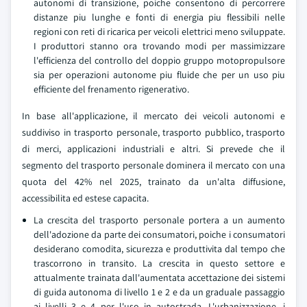
autonomi di transizione, poiche consentono di percorrere
distanze piu lunghe e fonti di energia piu flessibili nelle
regioni con reti di ricarica per veicoli elettrici meno sviluppate.
I produttori stanno ora trovando modi per massimizzare
l'efficienza del controllo del doppio gruppo motopropulsore
sia per operazioni autonome piu fluide che per un uso piu
efficiente del frenamento rigenerativo.
In base all'applicazione, il mercato dei veicoli autonomi e
suddiviso in trasporto personale, trasporto pubblico, trasporto
di merci, applicazioni industriali e altri. Si prevede che il
segmento del trasporto personale dominera il mercato con una
quota del 42% nel 2025, trainato da un'alta diffusione,
accessibilita ed estese capacita.
La crescita del trasporto personale portera a un aumento
dell'adozione da parte dei consumatori, poiche i consumatori
desiderano comodita, sicurezza e produttivita dal tempo che
trascorrono in transito. La crescita in questo settore e
attualmente trainata dall'aumentata accettazione dei sistemi
di guida autonoma di livello 1 e 2 e da un graduale passaggio
ai livelli 3 e 4 per l'uso in autostrada. L'urbanizzazione, i