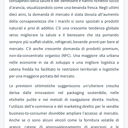
consapevoli della salute e del benessere e hanno richiesto succo
d'arancia, visualizzandolo come una bevanda fresca. Negli ultimi
dieci anni, la domanda di mercato è stata dovuta all'aumento
della consapevolezza che i marchi si sono spostati a prodotti
naturali e privi di additivi. C'è una crescente tendenza globale
verso migliorare la salute e il benessere che sta portando
sempre più scaffali-stable, refrigerati, bevande pronti per bere al
mercato. C'è anche crescente domanda di prodotti premium,
non-da-concentrato organico (NFC). Una maggiore vita urbana
nelle economie in via di sviluppo e una migliore logistica a
catena fredda ha facilitato le restrizioni territoriali e logistiche
per una maggiore portata del mercato.
Le previsioni ottimistiche suggeriscono un'ulteriore crescita
deriva dalle innovazioni nel packaging sostenibile, nelle
etichette pulite e nei metodi di navigazione diretta. Inoltre,
l'utilizzo dell'e-commerce e del marketing diretto per le vendite
business-to-consumer dovrebbe ampliare l'accesso al mercato.
Anche se ci sono alcuni vincoli come la fornitura volatile di
arance, catene di approvvigionamento di arancioni, e le