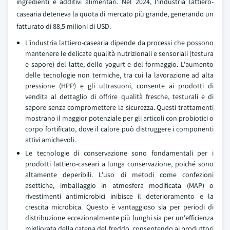
ingredienti e additivi alimentari. Nel 2024, l'industria lattiero-
casearia deteneva la quota di mercato più grande, generando un
fatturato di 88,5 milioni di USD.
L'industria lattiero-casearia dipende da processi che possono
mantenere le delicate qualità nutrizionali e sensoriali (testura
e sapore) del latte, dello yogurt e del formaggio. L'aumento
delle tecnologie non termiche, tra cui la lavorazione ad alta
pressione (HPP) e gli ultrasuoni, consente ai prodotti di
vendita al dettaglio di offrire qualità fresche, testurali e di
sapore senza compromettere la sicurezza. Questi trattamenti
mostrano il maggior potenziale per gli articoli con probiotici o
corpo fortificato, dove il calore può distruggere i componenti
attivi amichevoli.
Le tecnologie di conservazione sono fondamentali per i
prodotti lattiero-caseari a lunga conservazione, poiché sono
altamente deperibili. L'uso di metodi come confezioni
asettiche, imballaggio in atmosfera modificata (MAP) o
rivestimenti antimicrobici inibisce il deterioramento e la
crescita microbica. Questo è vantaggioso sia per periodi di
distribuzione eccezionalmente più lunghi sia per un'efficienza
migliorata della catena del freddo, consentendo ai produttori