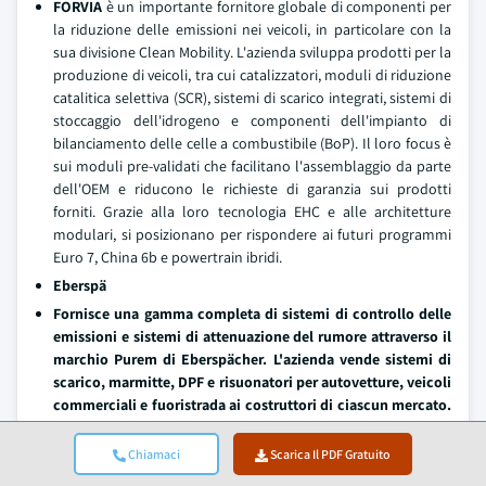
FORVIA
è un importante fornitore globale di componenti per
la riduzione delle emissioni nei veicoli, in particolare con la
sua divisione Clean Mobility. L'azienda sviluppa prodotti per la
produzione di veicoli, tra cui catalizzatori, moduli di riduzione
catalitica selettiva (SCR), sistemi di scarico integrati, sistemi di
stoccaggio dell'idrogeno e componenti dell'impianto di
bilanciamento delle celle a combustibile (BoP). Il loro focus è
sui moduli pre-validati che facilitano l'assemblaggio da parte
dell'OEM e riducono le richieste di garanzia sui prodotti
forniti. Grazie alla loro tecnologia EHC e alle architetture
modulari, si posizionano per rispondere ai futuri programmi
Euro 7, China 6b e powertrain ibridi.
Eberspä
Fornisce una gamma completa di sistemi di controllo delle
emissioni e sistemi di attenuazione del rumore attraverso il
marchio Purem di Eberspächer. L'azienda vende sistemi di
scarico, marmitte, DPF e risuonatori per autovetture, veicoli
commerciali e fuoristrada ai costruttori di ciascun mercato.
Il lancio del sistema di scarico a idrogeno a luglio 2025 e la
conversione all'acciaio inossidabile sostenibile a Wilsdruff a
Chiamaci
Scarica Il PDF Gratuito
novembre 2025 fanno parte della loro strategia deliberata di