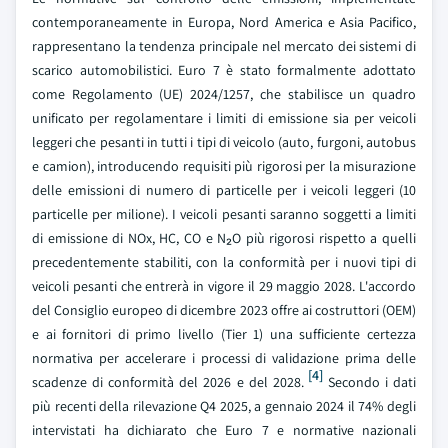
contemporaneamente in Europa, Nord America e Asia Pacifico,
rappresentano la tendenza principale nel mercato dei sistemi di
scarico automobilistici. Euro 7 è stato formalmente adottato
come Regolamento (UE) 2024/1257, che stabilisce un quadro
unificato per regolamentare i limiti di emissione sia per veicoli
leggeri che pesanti in tutti i tipi di veicolo (auto, furgoni, autobus
e camion), introducendo requisiti più rigorosi per la misurazione
delle emissioni di numero di particelle per i veicoli leggeri (10
particelle per milione). I veicoli pesanti saranno soggetti a limiti
di emissione di NOx, HC, CO e N₂O più rigorosi rispetto a quelli
precedentemente stabiliti, con la conformità per i nuovi tipi di
veicoli pesanti che entrerà in vigore il 29 maggio 2028. L'accordo
del Consiglio europeo di dicembre 2023 offre ai costruttori (OEM)
e ai fornitori di primo livello (Tier 1) una sufficiente certezza
normativa per accelerare i processi di validazione prima delle
[4]
scadenze di conformità del 2026 e del 2028.
Secondo i dati
più recenti della rilevazione Q4 2025, a gennaio 2024 il 74% degli
intervistati ha dichiarato che Euro 7 e normative nazionali