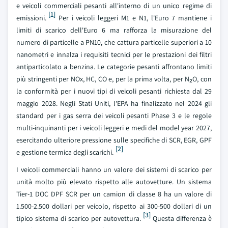
e veicoli commerciali pesanti all'interno di un unico regime di
[1]
emissioni.
Per i veicoli leggeri M1 e N1, l'Euro 7 mantiene i
limiti di scarico dell'Euro 6 ma rafforza la misurazione del
numero di particelle a PN10, che cattura particelle superiori a 10
nanometri e innalza i requisiti tecnici per le prestazioni dei filtri
antiparticolato a benzina. Le categorie pesanti affrontano limiti
più stringenti per NOx, HC, CO e, per la prima volta, per N₂O, con
la conformità per i nuovi tipi di veicoli pesanti richiesta dal 29
maggio 2028. Negli Stati Uniti, l'EPA ha finalizzato nel 2024 gli
standard per i gas serra dei veicoli pesanti Phase 3 e le regole
multi-inquinanti per i veicoli leggeri e medi del model year 2027,
esercitando ulteriore pressione sulle specifiche di SCR, EGR, GPF
[2]
e gestione termica degli scarichi.
I veicoli commerciali hanno un valore dei sistemi di scarico per
unità molto più elevato rispetto alle autovetture. Un sistema
Tier-1 DOC DPF SCR per un camion di classe 8 ha un valore di
1.500-2.500 dollari per veicolo, rispetto ai 300-500 dollari di un
[3]
tipico sistema di scarico per autovettura.
Questa differenza è