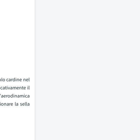
olo cardine nel
icativamente il
 l'aerodinamica
ionare la sella