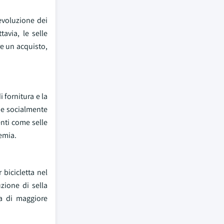
evoluzione dei
avia, le selle
e un acquisto,
 fornitura e la
e e socialmente
enti come selle
emia.
 bicicletta nel
uzione di sella
da di maggiore