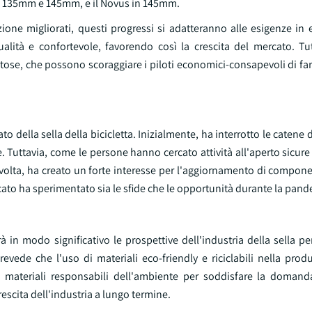
in 135mm e 145mm, e il Novus in 145mm.
ione migliorati, questi progressi si adatteranno alle esigenze in 
lità e confortevole, favorendo così la crescita del mercato. Tutt
ose, che possono scoraggiare i piloti economici-consapevoli di far
ella sella della bicicletta. Inizialmente, ha interrotto le catene di
 Tuttavia, come le persone hanno cercato attività all'aperto sicur
 volta, ha creato un forte interesse per l'aggiornamento di compon
ato ha sperimentato sia le sfide che le opportunità durante la pand
à in modo significativo le prospettive dell'industria della sella per
evede che l'uso di materiali eco-friendly e riciclabili nella prod
 materiali responsabili dell'ambiente per soddisfare la doman
escita dell'industria a lungo termine.