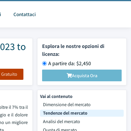
i
Contattaci
2023 to
Esplora le nostre opzioni di
licenza:
A partire da: $2,450
F Gratuito
Acquista Ora
Vai al contenuto
Dimensione del mercato
tre il 7% tra il
Tendenze del mercato
gio e il dolore
Analisi del mercato
ono un migliore
ta.
Quota di mercato