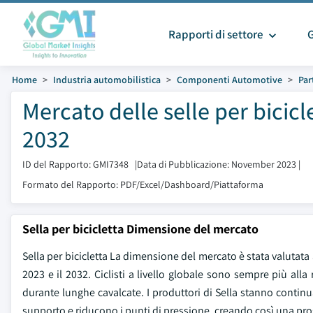
Rapporti di settore
Home
Industria automobilistica
Componenti Automotive
Par
Mercato delle selle per bicic
2032
ID del Rapporto: GMI7348
|
Data di Pubblicazione: November 2023
|
Formato del Rapporto: PDF/Excel/Dashboard/Piattaforma
Sella per bicicletta Dimensione del mercato
Sella per bicicletta La dimensione del mercato è stata valutata a 2
2023 e il 2032. Ciclisti a livello globale sono sempre più alla
durante lunghe cavalcate. I produttori di Sella stanno continu
supporto e riducono i punti di pressione, creando così una prospe