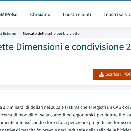
GMIPolso
Chi siamo
I nostri clienti
I nostri serviz
ti Esterne
Mercato delle selle per biciclette
lette Dimensioni e condivisione 
Scarica Il PD
,3 miliardi di dollari nel 2022 e si stima che si registri un CAGR di ol
 ricerca di modelli di sella comodi ed ergonomici per ridurre il disa
amente intensificando i loro sforzi per creare progetti che fornisc
ttiva di crescita favorevole per l'industria della sella della biciclet