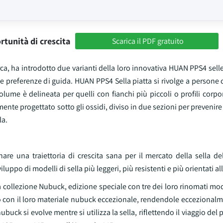
rtunità di crescita
Scarica il PDF gratuito
ca, ha introdotto due varianti della loro innovativa HUAN PPS4 sell
 e preferenze di guida. HUAN PPS4 Sella piatta si rivolge a persone 
lume è delineata per quelli con fianchi più piccoli o profili corpor
nte progettato sotto gli ossidi, diviso in due sezioni per prevenir
la.
e una traiettoria di crescita sana per il mercato della sella dell
uppo di modelli di sella più leggeri, più resistenti e più orientati al
la collezione Nubuck, edizione speciale con tre dei loro rinomati mode
ono con il loro materiale nubuck eccezionale, rendendole eccezionalm
buck si evolve mentre si utilizza la sella, riflettendo il viaggio del p