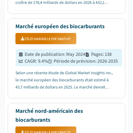
croître de 178,4 milliards de dollars en 2026 à 432,1
milliards de dollars en 2035, avec un TCAC de 10,3 %,
selon une récente étude de Global Market Insights
Inc....
Marché européen des biocarburants
TÉLÉCHARGER LE PDF GRATUIT
Date de publication
:
May 2024
Pages
:
138
CAGR:
9.4
%
Période de prévision
:
2026-2035
Selon une récente étude de Global Market Insights Inc.,
le marché européen des biocarburants était estimé à
43,7 milliards de dollars en 2025. Le marché devrait
passer de 47,3 milliards de dollars en 2026 à 105,8
milliards de dollars en 2035, avec un TCAC de 9,4 %....
Marché nord-américain des
biocarburants
TÉLÉCHARGER LE PDF GRATUIT