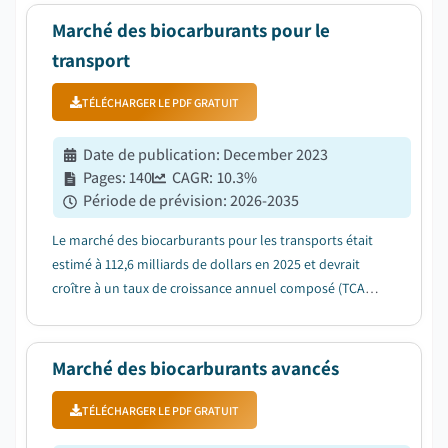
Marché des biocarburants pour le
transport
TÉLÉCHARGER LE PDF GRATUIT
Date de publication
:
December 2023
Pages
:
140
CAGR:
10.3
%
Période de prévision
:
2026-2035
Le marché des biocarburants pour les transports était
estimé à 112,6 milliards de dollars en 2025 et devrait
croître à un taux de croissance annuel composé (TCAC)
de 10,3 % entre 2026 et 2035, porté par la popularité
croissante en tant que carburant écologique pour les
transports routiers....
Marché des biocarburants avancés
TÉLÉCHARGER LE PDF GRATUIT