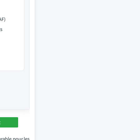
AF)
ts
t
rable pour les