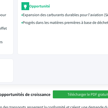
Opportunité
pour
Expansion des carburants durables pour l'aviation (S
Progrès dans les matières premières à base de déche
effet
es
opportunités de croissance
Télécharger le PDF gratui
 des transports resserrent la conformité et créent une demande du