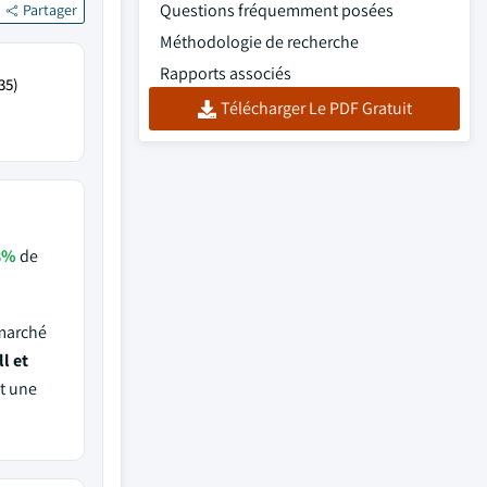
Questions fréquemment posées
Partager
Méthodologie de recherche
Rapports associés
35)
Télécharger Le PDF Gratuit
8%
de
 marché
l et
t une