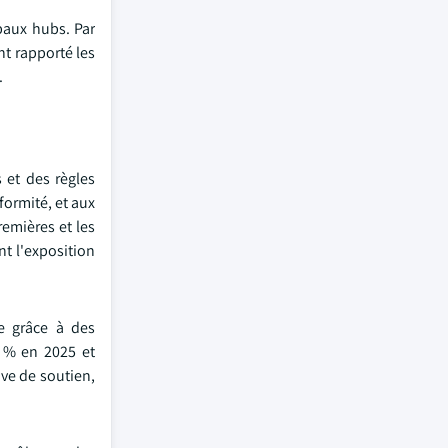
paux hubs. Par
nt rapporté les
.
 et des règles
formité, et aux
remières et les
nt l'exposition
e grâce à des
 % en 2025 et
ive de soutien,