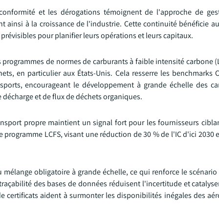
conformité et les dérogations témoignent de l'approche de ges
ainsi à la croissance de l'industrie. Cette continuité bénéficie au
évisibles pour planifier leurs opérations et leurs capitaux.
s programmes de normes de carburants à faible intensité carbone (L
ts, en particulier aux États-Unis. Cela resserre les benchmarks CI
ransports, encourageant le développement à grande échelle des ca
e décharge et de flux de déchets organiques.
sport propre maintient un signal fort pour les fournisseurs ciblan
e programme LCFS, visant une réduction de 30 % de l'IC d'ici 2030 e
 mélange obligatoire à grande échelle, ce qui renforce le scénario 
a traçabilité des bases de données réduisent l'incertitude et catalyse
e certificats aident à surmonter les disponibilités inégales des aé