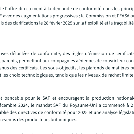
e l'offre directement à la demande de conformité dans les princi
AF avec des augmentations progressives ; la Commission et l'EASA o
s clarifications le 28 février 2025 sur la flexibilité et la traçabilité
es détaillées de conformité, des règles d'émission de certificats
ansparents, permettant aux compagnies aériennes de couvrir leur con
us des certificats. Les sous-objectifs, les plafonds de matières p
 les choix technologiques, tandis que les niveaux de rachat limite
et bancable pour le SAF et encouragent la production national
 décembre 2024, le mandat SAF du Royaume-Uni a commencé à 2
blié des directives de conformité pour 2025 et une analyse législat
x revenus des producteurs britanniques.