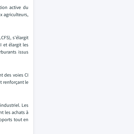
tion active du
x agriculteurs,
CFS), s'élargit
 et élargit les
rburants issus
t des voies CI
t renforçant le
industriel. Les
nt les achats à
roports tout en