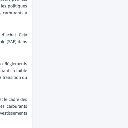
les politiques
s carburants à
s d'achat. Cela
able (SAF) dans
aux Règlements
urants à faible
a transition du
et le cadre des
les carburants
investissements