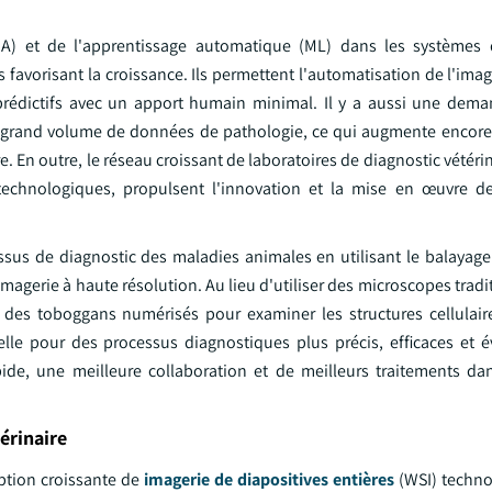
le (IA) et de l'apprentissage automatique (ML) dans les systèmes
favorisant la croissance. Ils permettent l'automatisation de l'imag
s prédictifs avec un apport humain minimal. Il y a aussi une dem
un grand volume de données de pathologie, ce qui augmente encore
En outre, le réseau croissant de laboratoires de diagnostic vétérin
es technologiques, propulsent l'innovation et la mise en œuvre 
sus de diagnostic des maladies animales en utilisant le balayag
imagerie à haute résolution. Au lieu d'utiliser des microscopes tradi
t des toboggans numérisés pour examiner les structures cellulaire
cielle pour des processus diagnostiques plus précis, efficaces et é
ide, une meilleure collaboration et de meilleurs traitements d
érinaire
ption croissante de
imagerie de diapositives entières
(WSI) technol