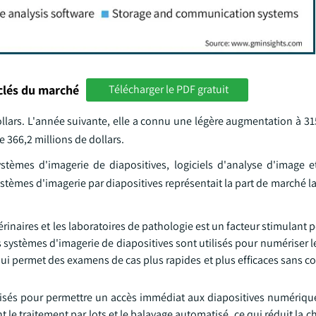
clés du marché
Télécharger le PDF gratuit
llars. L'année suivante, elle a connu une légère augmentation à 31
 366,2 millions de dollars.
tèmes d'imagerie de diapositives, logiciels d'analyse d'image 
mes d'imagerie par diapositives représentait la part de marché la 
rinaires et les laboratoires de pathologie est un facteur stimulant 
 systèmes d'imagerie de diapositives sont utilisés pour numériser l
qui permet des examens de cas plus rapides et plus efficaces sans 
lisés pour permettre un accès immédiat aux diapositives numériqu
le traitement par lots et le balayage automatisé, ce qui réduit la ch