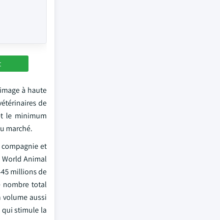
t
d'image à haute
étérinaires de
 et le minimum
du marché.
e compagnie et
a World Animal
45 millions de
e nombre total
Un volume aussi
qui stimule la