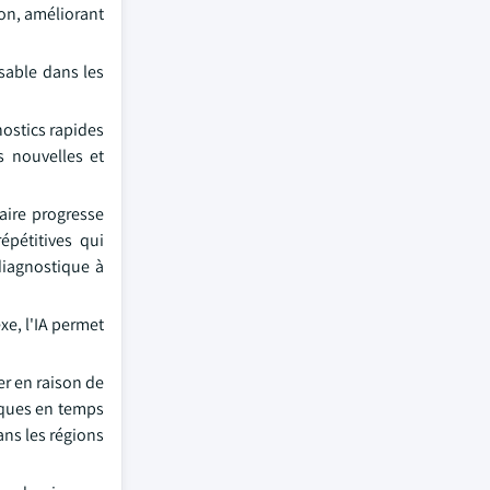
ion, améliorant
nsable dans les
nostics rapides
s nouvelles et
naire progresse
épétitives qui
diagnostique à
xe, l'IA permet
er en raison de
iques en temps
ans les régions