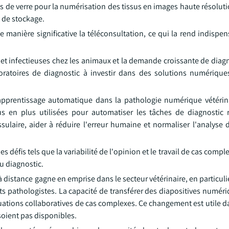
es de verre pour la numérisation des tissus en images haute résolut
s de stockage.
e manière significative la téléconsultation, ce qui la rend indispe
 et infectieuses chez les animaux et la demande croissante de diag
aboratoires de diagnostic à investir dans des solutions numérique
de l'apprentissage automatique dans la pathologie numérique vétéri
s en plus utilisées pour automatiser les tâches de diagnostic r
ulaire, aider à réduire l'erreur humaine et normaliser l'analyse 
 défis tels que la variabilité de l'opinion et le travail de cas comple
u diagnostic.
à distance gagne en emprise dans le secteur vétérinaire, en particuli
ts pathologistes. La capacité de transférer des diapositives numér
luations collaboratives de cas complexes. Ce changement est utile d
 soient pas disponibles.