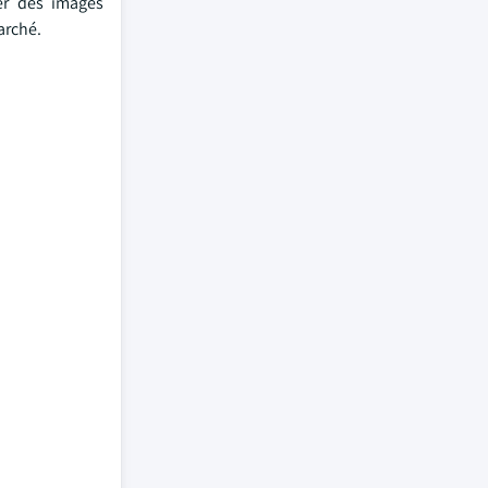
ger des images
arché.