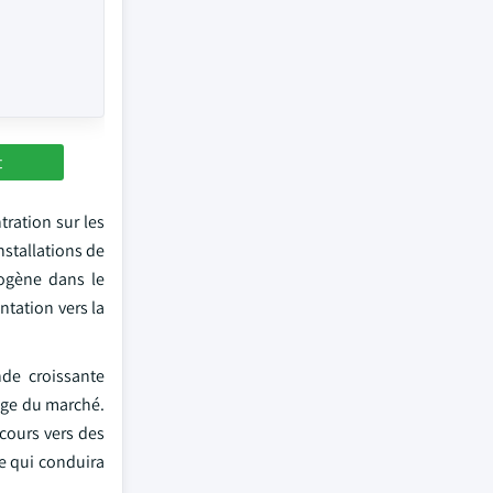
t
ration sur les
nstallations de
rogène dans le
ntation vers la
nde croissante
sage du marché.
cours vers des
ce qui conduira