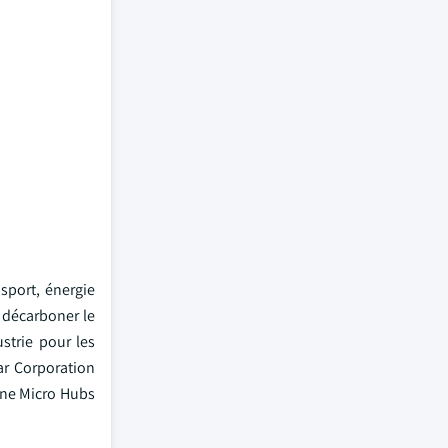
nsport, énergie
r décarboner le
strie pour les
ar Corporation
ène Micro Hubs