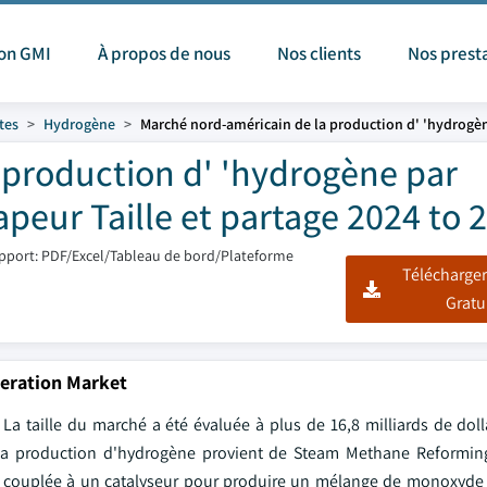
ion GMI
À propos de nous
Nos clients
Nos prest
tes
Hydrogène
Marché nord-américain de la production d' 'hydrogè
 production d' 'hydrogène par
peur Taille et partage 2024 to 
pport: PDF/Excel/Tableau de bord/Plateforme
Télécharger
Gratu
eration Market
taille du marché a été évaluée à plus de 16,8 milliards de doll
 la production d'hydrogène provient de Steam Methane Reforming
ur couplée à un catalyseur pour produire un mélange de monoxyde