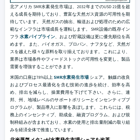
北アメリカ SMR水素発生市場は、2032年までのUSD 21億を超
える成長を期待しており、豊富な天然ガス資源の可用性を期
待しています。 天然ガスの抽出、輸送および処理のための広
範なインフラは市場成長を運転します。 SMR設備の既存イン
フラ
水素パイプライン
、および貯蔵設備は更に優先順位を高
めます。 また、バイオガス、プロパン、ナフタなど、天然ガ
スを越えた様々な原料を取り揃えております。 これにより、
業界は市場条件やフィードストックの可用性を変更し、製品
需要を増強することができます。
米国の口座は78%以上
SMR水素発生市場
シェア。 触媒の改良
およびプロセス最適化を含む技術の進歩を続け、効率を高
め、排出を減らし、操業費用を下げて下さい。 さらに、連
邦、州、地域レベルのサポートポリシーとインセンティブプ
ログラムが、製品導入に影響を及ぼします。 これらには、税
務上のインセンティブ、助成金、融資プログラム、および規
制枠組みが含まれており、水素の使用と排出量削減の取り組
みを経済全体で推進しています。
北米蒸気メタンが水素発生市場シェアを改革