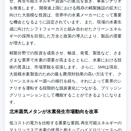
せ、再生可能エネルギー資源への重点を置き、事業シナリオ
を推進します。 開発途上国における既存の精製施設の拡大に
向けた大規模な投資は、世界中の水素メーカーにとって重要
な機会となるように設定されています。 また、現場の水素生
成に向けたシフトフォーカスと組み合わせたクリーンエネル
ギーの採用を目指した万全と政策の導入により、製品の需要
が増大します。
精製分野での投資を成長させ、輸送、発電、製造など、さま
ざまな業界で水素の需要が高まるとともに、水素における技
術の普及は、市場景観を拡張します。 さらに、SMRは現在、
大規模水素製造のための最も費用対効果の高い方法です。 ク
リーンエネルギー源への移行を経ち、それによって業界のシ
ナリオを運転する段階的な脱炭素化につながる、ブリッジン
グソリューションとして機能することができるようになりま
す。
北米蒸気メタンが水素発生市場動向を改革
低コストの電力を比較する重要な要因, 再生可能エネルギーの
マトリックスで水素の使用と相まってハイドロリソースへの