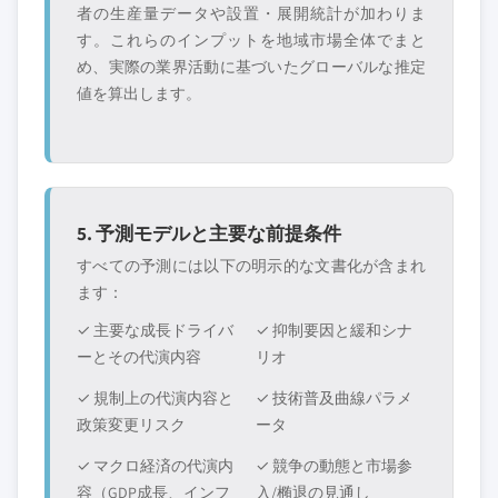
者の生産量データや設置・展開統計が加わりま
す。これらのインプットを地域市場全体でまと
め、実際の業界活動に基づいたグローバルな推定
値を算出します。
5. 予測モデルと主要な前提条件
すべての予測には以下の明示的な文書化が含まれ
ます：
✓ 主要な成長ドライバ
✓ 抑制要因と緩和シナ
ーとその代演内容
リオ
✓ 規制上の代演内容と
✓ 技術普及曲線パラメ
政策変更リスク
ータ
✓ マクロ経済の代演内
✓ 競争の動態と市場参
容（GDP成長、インフ
入/椭退の見通し