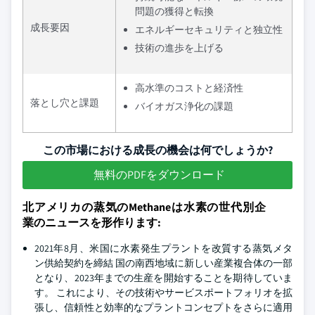
問題の獲得と転換
成長要因
エネルギーセキュリティと独立性
技術の進歩を上げる
高水準のコストと経済性
落とし穴と課題
バイオガス浄化の課題
この市場における成長の機会は何でしょうか?
無料のPDFをダウンロード
北アメリカの蒸気のMethaneは水素の世代別企
業のニュースを形作ります:
2021年8月、米国に水素発生プラントを改質する蒸気メタ
ン供給契約を締結 国の南西地域に新しい産業複合体の一部
となり、2023年までの生産を開始することを期待していま
す。 これにより、その技術やサービスポートフォリオを拡
張し、信頼性と効率的なプラントコンセプトをさらに適用