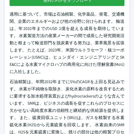
無料のPDFをダウンロード
適用に基づいて、市場は石油精製、化学薬品、発電、交通機
関、企業のエネルギーおよび他の分野に分けられます。 輸送
は、年2032年までのUSD 2億を超える成長を期待していま
す。 水素製造方法の産業メーカーの間で成長した研究開発活
動と相まって輸送部門を脱炭素する努力は、業界風景を拡張
します。 たとえば、2023年、米国ウルトラセーフ・核コーポ
レーション(USNC)は、ヒュンダイ・エンジニアリングとSK
E&Cによる水素マイクロハブの商用化に向けた理解覚書(MoU)
に入社しました。
石油精製は、年間2032年までに5%のCAGRを上回る見込みで
す。 水素が不純物を取除き、炭化水素の原料を改良するため
に要求する加水処理装置およびhydrocrackersのような含んで
います。 SMRは、ビジネスの成長を促すこれらのプロセスに
欠かせない高純度水素の信頼性と継続的な供給源を提供しま
す。 また、硫黄回収ユニット(SRU)は、ガスを精製する水素
硫化水素(H2S)から元素硫黄を回収します。 水素由来のSMR
は、H2Sを元素硫黄に変換し、残りの部分は他の精製プロセ