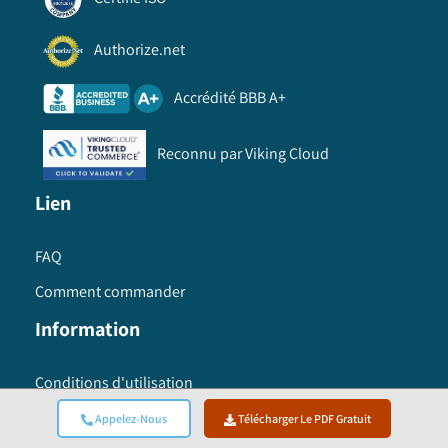
Authorize.net
Accrédité BBB A+
Reconnu par Viking Cloud
Lien
FAQ
Comment commander
Information
Conditions d'utilisation
politique de confidentialité
Appelez-Nous
Télécharger Le PDF Gratuit