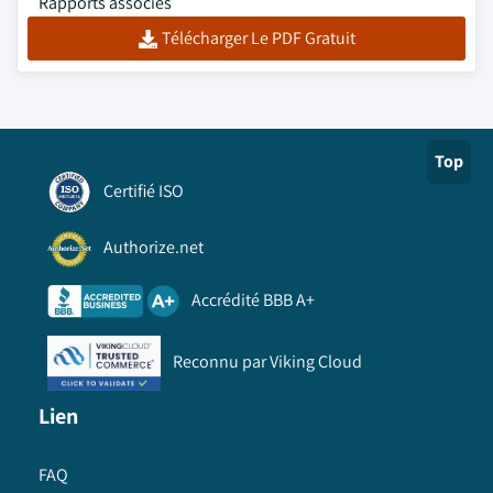
Rapports associés
Télécharger Le PDF Gratuit
Top
Certifié ISO
Authorize.net
Accrédité BBB A+
Reconnu par Viking Cloud
Lien
FAQ