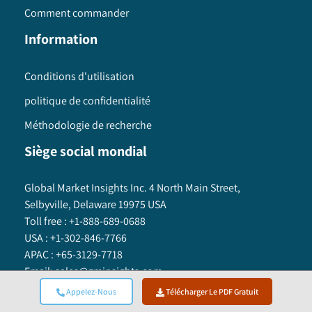
Comment commander
Information
Conditions d'utilisation
politique de confidentialité
Méthodologie de recherche
Siège social mondial
Global Market Insights Inc. 4 North Main Street,
Selbyville, Delaware 19975 USA
Toll free :
+1-888-689-0688
USA :
+1-302-846-7766
APAC :
+65-3129-7718
Email:
sales@gminsights.com
Appelez-Nous
Télécharger Le PDF Gratuit