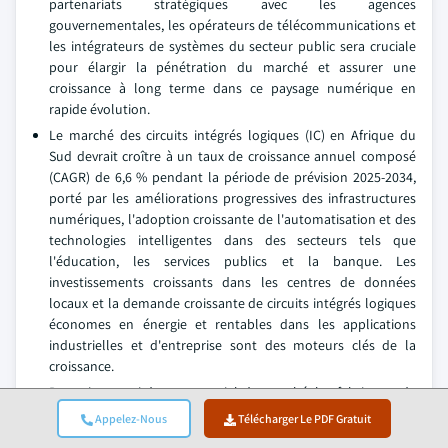
partenariats stratégiques avec les agences
gouvernementales, les opérateurs de télécommunications et
les intégrateurs de systèmes du secteur public sera cruciale
pour élargir la pénétration du marché et assurer une
croissance à long terme dans ce paysage numérique en
rapide évolution.
Le marché des circuits intégrés logiques (IC) en Afrique du
Sud devrait croître à un taux de croissance annuel composé
(CAGR) de 6,6 % pendant la période de prévision 2025-2034,
porté par les améliorations progressives des infrastructures
numériques, l'adoption croissante de l'automatisation et des
technologies intelligentes dans des secteurs tels que
l'éducation, les services publics et la banque. Les
investissements croissants dans les centres de données
locaux et la demande croissante de circuits intégrés logiques
économes en énergie et rentables dans les applications
industrielles et d'entreprise sont des moteurs clés de la
croissance.
Pour tirer parti de ce potentiel de marché, les fabricants de
circuits intégrés logiques devraient se concentrer sur le
Appelez-Nous
Télécharger Le PDF Gratuit
développement de produits abordables, à faible