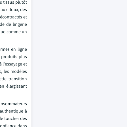
 tissus plutôt
riaux doux, des
écontractés et
de de lingerie
t que comme un
ormes en ligne
 produits plus
à l'essayage et
s, les modèles
tte transition
en élargissant
s consommateurs
 authentique à
de toucher des
confiance dans