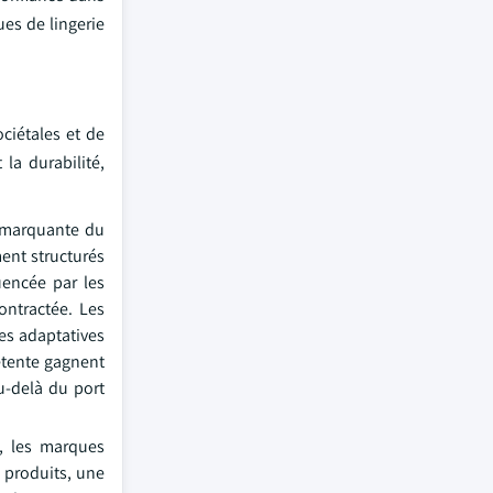
ues de lingerie
ciétales et de
la durabilité,
e marquante du
ment structurés
uencée par les
ontractée. Les
es adaptatives
détente gagnent
au-delà du port
t, les marques
 produits, une