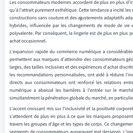
Les consommateurs modernes accordent de plus en plus d'impo
qu'à l'attrait purement esthétique. Cette tendance a incité les
constructions sans couture et des ajustements adaptatifs ada
hybrides, influencée par les changements de mode de vie e
polyvalente. Par conséquent, la lingerie est de plus en plu
achat occasionnel.
L'expansion rapide du commerce numérique a considérableme
permettent aux marques d'atteindre des consommateurs géogr
larges, des tailles inclusives et des expériences d'achat discrè
les recommandations personnalisées, ont aidé à réduire l'inc
directs aux consommateurs ont renforcé les relations entr
numérique a abaissé les barrières à l'entrée sur le marché
simultanément la pénétration globale du marché, en particuli
L'accent croissant mis sur l'inclusivité et la positivité cor
s'attendent de plus en plus à ce que les marques proposent 
travers les groupes d'âge et les types de corps. Ce changeme
segments de consommateurs auparavant mal desservis. L'inno