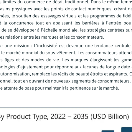
 les limites du commerce de détail traditionnel. Dans le même temp
asins physiques avec les points de contact numériques, créant d
ées, le soutien des essayages virtuels et les programmes de fidél
fié la concurrence tout en abaissant les barrières à l'entrée po
de se développer à l'échelle mondiale, les stratégies centrées su
 les relations entre les marques et les consommateurs.
 sur une mission : L'inclusivité est devenue une tendance centrale
ur le marché mondial du sous-vêtement. Les consommateurs attend
es âges et des modes de vie. Les marques élargissent les gamm
chnologies d'ajustement pour répondre aux lacunes de longue date
'autonomisation, remplace les récits de beauté étroits et aspirants
tionnel, tout en ouvrant de nouveaux segments de consommateurs. 
une attente de base pour maintenir la pertinence sur le marché.