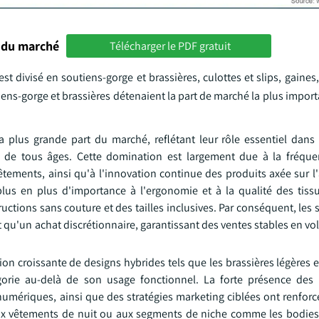
 du marché
Télécharger le PDF gratuit
t divisé en soutiens-gorge et brassières, culottes et slips, gaine
utiens-gorge et brassières détenaient la part de marché la plus impor
la plus grande part du marché, reflétant leur rôle essentiel dans
de tous âges. Cette domination est largement due à la fréque
ements, ainsi qu'à l'innovation continue des produits axée sur l'
us en plus d'importance à l'ergonomie et à la qualité des tissus
uctions sans couture et des tailles inclusives. Par conséquent, les
ôt qu'un achat discrétionnaire, garantissant des ventes stables en
on croissante de designs hybrides tels que les brassières légères e
atégorie au-delà de son usage fonctionnel. La forte présence de
 numériques, ainsi que des stratégies marketing ciblées ont renfor
ux vêtements de nuit ou aux segments de niche comme les bodies,