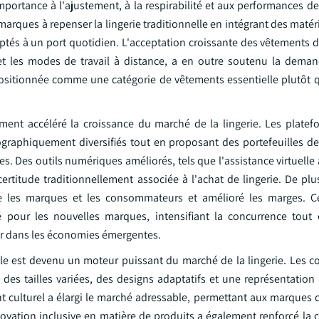
rtance à l'ajustement, à la respirabilité et aux performances des
 marques à repenser la lingerie traditionnelle en intégrant des maté
ptés à un port quotidien. L'acceptation croissante des vêtements d
t les modes de travail à distance, a en outre soutenu la deman
s positionnée comme une catégorie de vêtements essentielle plutô
nt accéléré la croissance du marché de la lingerie. Les platef
aphiquement diversifiés tout en proposant des portefeuilles de
tes. Des outils numériques améliorés, tels que l'assistance virtuelle 
ertitude traditionnellement associée à l'achat de lingerie. De plu
e les marques et les consommateurs et amélioré les marges. Ce
 pour les nouvelles marques, intensifiant la concurrence tout 
er dans les économies émergentes.
porelle est devenu un moteur puissant du marché de la lingerie. Le
des tailles variées, des designs adaptatifs et une représentation
nt culturel a élargi le marché adressable, permettant aux marques 
vation inclusive en matière de produits a également renforcé la 