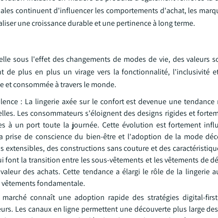
sociales continuent d'influencer les comportements d'achat, les marq
éaliser une croissance durable et une pertinence à long terme.
relle sous l'effet des changements de modes de vie, des valeurs so
e plus en plus un virage vers la fonctionnalité, l'inclusivité et 
sée et consommée à travers le monde.
valence : La lingerie axée sur le confort est devenue une tendanc
nelles. Les consommateurs s'éloignent des designs rigides et forte
s à un port toute la journée. Cette évolution est fortement infl
a prise de conscience du bien-être et l'adoption de la mode déc
extensibles, des constructions sans couture et des caractéristiqu
i font la transition entre les sous-vêtements et les vêtements de 
valeur des achats. Cette tendance a élargi le rôle de la lingerie 
de vêtements fondamentale.
Le marché connaît une adoption rapide des stratégies digital-firs
eurs. Les canaux en ligne permettent une découverte plus large des