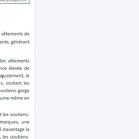
s, vêtements de
tante, générant
 les vêtements
nce élevée de
ajustement, le
, incitant les
 soutiens-gorge
 volume même en
t les soutiens-
s marques, une
cé davantage la
 les soutiens-