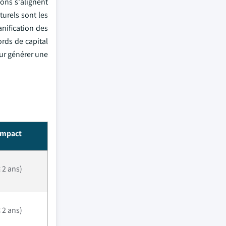
ions s'alignent
turels sont les
anification des
ords de capital
ur générer une
impact
 2 ans)
 2 ans)