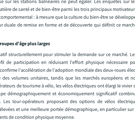
sé sur les stations balnéaires ne peut égaler. Les enquêtes sur l
ère de santé et de bien-être parmi les trois principaux motivateur
 comportemental : à mesure que la culture du bien-être se développ
ur duale de remise en forme et de découverte qui définit ce march
 groupes d'âge plus larges
icatif structurellement pour stimuler la demande sur ce marché. Le
il de participation en réduisant l'effort physique nécessaire po
onfirme l'accélération de l'adoption mondiale des deux-roues élect
rité des volumes unitaires, tandis que les marchés européens et n
rateurs de tourisme à vélo, les vélos électriques ont élargi le vivier 
roupe démographiquement et économiquement significatif combin
. Les tour-opérateurs proposant des options de vélos électriq
evées et une meilleure portée démographique, en particulier sur l
pants de condition physique moyenne.