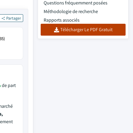
Questions fréquemment posées
Méthodologie de recherche
Partager
Rapports associés
Télécharger Le PDF Gratuit
35)
%
de part
 marché
s,
ivement