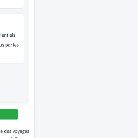
ientiels
us par les
t
ge des voyages