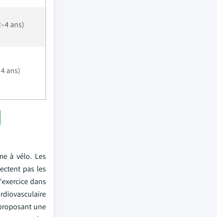
–4 ans)
 4 ans)
me à vélo. Les
ectent pas les
'exercice dans
ardiovasculaire
 proposant une