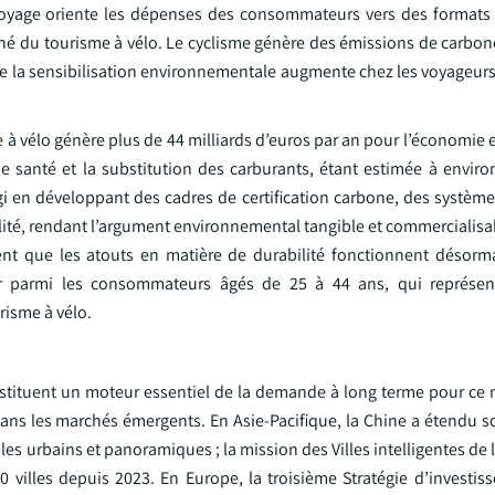
 voyage oriente les dépenses des consommateurs vers des formats 
ché du tourisme à vélo. Le cyclisme génère des émissions de carbon
e la sensibilisation environnementale augmente chez les voyageurs 
 à vélo génère plus de 44 milliards d’euros par an pour l’économie
e santé et la substitution des carburants, étant estimée à environ
i en développant des cadres de certification carbone, des système
rabilité, rendant l’argument environnemental tangible et commercialis
 que les atouts en matière de durabilité fonctionnent désor
lier parmi les consommateurs âgés de 25 à 44 ans, qui représen
risme à vélo.
onstituent un moteur essentiel de la demande à long terme pour ce 
dans les marchés émergents. En Asie-Pacifique, la Chine a étendu
les urbains et panoramiques ; la mission des Villes intelligentes de l
villes depuis 2023. En Europe, la troisième Stratégie d’investis