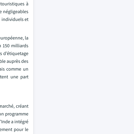
touristiques à
e négligeables
individuels et
 européenne, la
 150 milliards
s d’étiquetage
able auprès des
mais comme un
tent une part
marché, créant
 son programme
’Inde a intégré
sement pour le