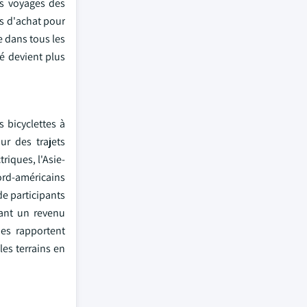
es voyages des
s d'achat pour
e dans tous les
é devient plus
s bicyclettes à
ur des trajets
riques, l'Asie-
ord-américains
de participants
ant un revenu
ues rapportent
es terrains en