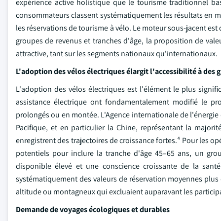
expérience active holistique que le tourisme traditionnel ba
consommateurs classent systématiquement les résultats en mati
les réservations de tourisme à vélo. Le moteur sous-jacent est
groupes de revenus et tranches d'âge, la proposition de vale
attractive, tant sur les segments nationaux qu'internationaux.
L'adoption des vélos électriques élargit l'accessibilité à des
L'adoption des vélos électriques est l'élément le plus signif
assistance électrique ont fondamentalement modifié le prof
prolongés ou en montée. L'Agence internationale de l'énergie c
Pacifique, et en particulier la Chine, représentant la majo
enregistrent des trajectoires de croissance fortes.⁴ Pour les opé
potentiels pour inclure la tranche d'âge 45–65 ans, un g
disponible élevé et une conscience croissante de la santé
systématiquement des valeurs de réservation moyennes plus él
altitude ou montagneux qui excluaient auparavant les partici
Demande de voyages écologiques et durables