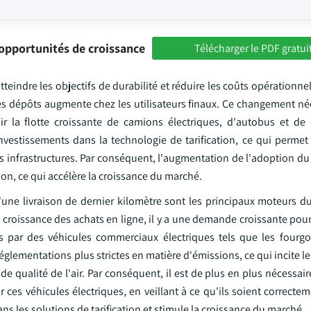
opportunités de croissance
Télécharger le PDF gratui
eindre les objectifs de durabilité et réduire les coûts opérationn
s les dépôts augmente chez les utilisateurs finaux. Ce changement né
r la flotte croissante de camions électriques, d'autobus et de
nvestissements dans la technologie de tarification, ce qui permet 
é des infrastructures. Par conséquent, l'augmentation de l'adoption du
ion, ce qui accélère la croissance du marché.
d'une livraison de dernier kilomètre sont les principaux moteurs d
a croissance des achats en ligne, il y a une demande croissante pou
es par des véhicules commerciaux électriques tels que les fourgo
glementations plus strictes en matière d'émissions, ce qui incite le
 qualité de l'air. Par conséquent, il est de plus en plus nécessai
ces véhicules électriques, en veillant à ce qu'ils soient correcte
s les solutions de tarification et stimule la croissance du marché.