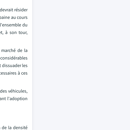
evrait résider
baine au cours
 l'ensemble du
t, à son tour,
e marché de la
s considérables
t dissuader les
cessaires à ces
 des véhicules,
vant l'adoption
 de la densité