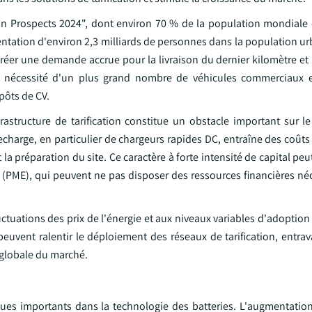
on Prospects 2024", dont environ 70 % de la population mondiale d
ntation d'environ 2,3 milliards de personnes dans la population ur
créer une demande accrue pour la livraison du dernier kilomètre et
a nécessité d'un plus grand nombre de véhicules commerciaux e
pôts de CV.
frastructure de tarification constitue un obstacle important sur l
echarge, en particulier de chargeurs rapides DC, entraîne des coût
 la préparation du site. Ce caractère à forte intensité de capital peu
s (PME), qui peuvent ne pas disposer des ressources financières né
uctuations des prix de l'énergie et aux niveaux variables d'adoption
peuvent ralentir le déploiement des réseaux de tarification, entra
e globale du marché.
ues importants dans la technologie des batteries. L'augmentation