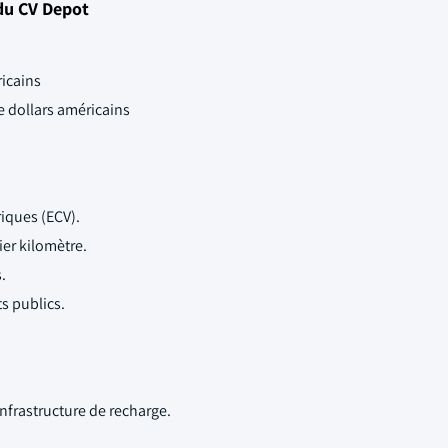
du CV Depot
ricains
de dollars américains
iques (ECV).
ier kilomètre.
.
ts publics.
infrastructure de recharge.