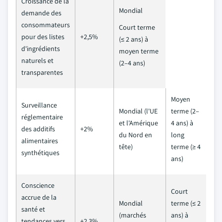
Croissance de la
Mondial
demande des
consommateurs
Court terme
pour des listes
+2,5%
(≤ 2 ans) à
d'ingrédients
moyen terme
naturels et
(2–4 ans)
transparentes
Moyen
Surveillance
Mondial (l'UE
terme (2–
réglementaire
et l'Amérique
4 ans) à
des additifs
+2%
du Nord en
long
alimentaires
tête)
terme (≥ 4
synthétiques
ans)
Conscience
Court
accrue de la
Mondial
terme (≤ 2
santé et
(marchés
ans) à
tendances vers
+2,3%