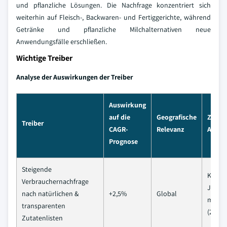
und pflanzliche Lösungen. Die Nachfrage konzentriert sich
weiterhin auf Fleisch-, Backwaren- und Fertiggerichte, während
Getränke und pflanzliche Milchalternativen neue
Anwendungsfälle erschließen.
Wichtige Treiber
Analyse der Auswirkungen der Treiber
Auswirkung
auf die
Geografische
Zeitpl
Treiber
CAGR-
Relevanz
Auswi
Prognose
Steigende
Kurzfri
Verbrauchernachfrage
Jahre)
nach natürlichen &
+2,5%
Global
mittelf
transparenten
(2–4 J
Zutatenlisten