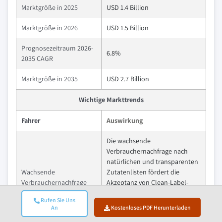
Marktgröße in 2025
USD 1.4 Billion
Marktgröße in 2026
USD 1.5 Billion
Prognosezeitraum 2026-
6.8%
2035 CAGR
Marktgröße in 2035
USD 2.7 Billion
Wichtige Markttrends
Fahrer
Auswirkung
Die wachsende
Verbrauchernachfrage nach
natürlichen und transparenten
Wachsende
Zutatenlisten fördert die
Verbrauchernachfrage
Akzeptanz von Clean-Label-
nach natürlichen &
Konservierungsmitteln und
Rufen Sie Uns
transparenten
veranlasst Hersteller,
An
Kostenloses PDF Herunterladen
Zutatenlisten
transparente, pflanzenbasierte