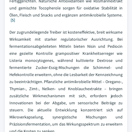
Fertiggerichten. Natürliche Antioxidantien wie Rosmarinextrakt
und gemischte Tocopherole sorgen für oxidative Stabilität in
Ölen, Fleisch und Snacks und ergänzen antimikrobielle Systeme.
[5]
Der zugrundeliegende Treiber ist kosteneffektive, breit wirksame
Wirksamkeit mit starker regulatorischer Ausrichtung. Bei
fermentationsabgeleiteten Mitteln bieten Nisin und Pediocin
eine gezielte Kontrolle grampositiver Krankheitserreger wie
Listeria monocytogenes, während kultivierte Dextrose und
fermentierte Zucker-Essig-Mischungen die Schimmel- und
Hefekontrolle erweitern, ohne die Lesbarkeit der Kennzeichnung
zu beeinträchtigen. Pflanzliche antimikrobielle Mittel – Oregano-,
Thymian-, Zimt-, Nelken- und Knoblauchextrakte – bringen
zusätzliche Wirkmechanismen mit sich, erfordern jedoch
Innovationen bei der Abgabe, um sensorische Beiträge zu
steuern. Die aktuelle Entwicklung konzentriert sich auf
Mikroverkapselung, synergistische Mischungen und
Präzisionsfermentation, um das Wirkungsspektrum zu erweitern
und die Kosten zu senken.