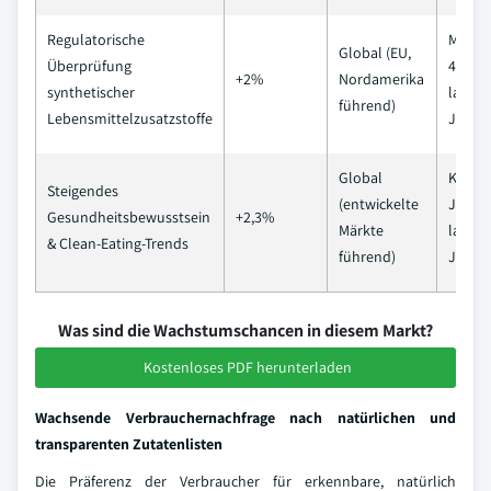
Regulatorische
Mittelf
Global (EU,
Überprüfung
4 Jahr
+2%
Nordamerika
synthetischer
langfri
führend)
Lebensmittelzusatzstoffe
Jahre)
Global
Kurzfri
Steigendes
(entwickelte
Jahre)
Gesundheitsbewusstsein
+2,3%
Märkte
langfri
& Clean-Eating-Trends
führend)
Jahre)
Was sind die Wachstumschancen in diesem Markt?
Kostenloses PDF herunterladen
Wachsende Verbrauchernachfrage nach natürlichen und
transparenten Zutatenlisten
Die Präferenz der Verbraucher für erkennbare, natürlich