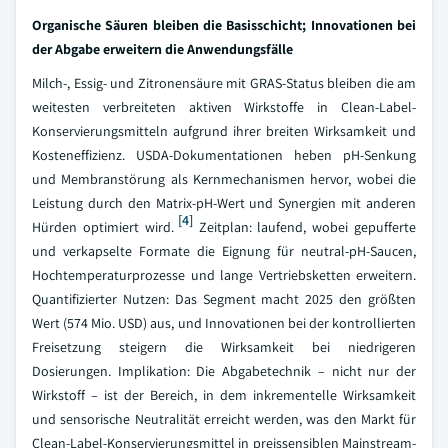
Organische Säuren bleiben die Basisschicht; Innovationen bei
der Abgabe erweitern die Anwendungsfälle
Milch-, Essig- und Zitronensäure mit GRAS-Status bleiben die am
weitesten verbreiteten aktiven Wirkstoffe in Clean-Label-
Konservierungsmitteln aufgrund ihrer breiten Wirksamkeit und
Kosteneffizienz. USDA-Dokumentationen heben pH-Senkung
und Membranstörung als Kernmechanismen hervor, wobei die
Leistung durch den Matrix-pH-Wert und Synergien mit anderen
[4]
Hürden optimiert wird.
Zeitplan: laufend, wobei gepufferte
und verkapselte Formate die Eignung für neutral-pH-Saucen,
Hochtemperaturprozesse und lange Vertriebsketten erweitern.
Quantifizierter Nutzen: Das Segment macht 2025 den größten
Wert (574 Mio. USD) aus, und Innovationen bei der kontrollierten
Freisetzung steigern die Wirksamkeit bei niedrigeren
Dosierungen. Implikation: Die Abgabetechnik – nicht nur der
Wirkstoff – ist der Bereich, in dem inkrementelle Wirksamkeit
und sensorische Neutralität erreicht werden, was den Markt für
Clean-Label-Konservierungsmittel in preissensiblen Mainstream-