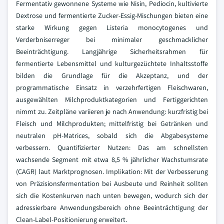
Fermentativ gewonnene Systeme wie Nisin, Pediocin, kultivierte
Dextrose und fermentierte Zucker-Essig-Mischungen bieten eine
starke Wirkung gegen Listeria monocytogenes und
Verderbniserreger bei minimaler geschmacklicher
Beeinträchtigung. Langjährige Sicherheitsrahmen für
fermentierte Lebensmittel und kulturgezüchtete Inhaltsstoffe
bilden die Grundlage für die Akzeptanz, und der
programmatische Einsatz in verzehrfertigen Fleischwaren,
ausgewählten Milchproduktkategorien und Fertiggerichten
nimmt zu. Zeitpläne variieren je nach Anwendung: kurzfristig bei
Fleisch und Milchprodukten; mittelfristig bei Getränken und
neutralen pH-Matrices, sobald sich die Abgabesysteme
verbessern. Quantifizierter Nutzen: Das am schnellsten
wachsende Segment mit etwa 8,5 % jährlicher Wachstumsrate
(CAGR) laut Marktprognosen. Implikation: Mit der Verbesserung
von Präzisionsfermentation bei Ausbeute und Reinheit sollten
sich die Kostenkurven nach unten bewegen, wodurch sich der
adressierbare Anwendungsbereich ohne Beeinträchtigung der
Clean-Label-Positionierung erweitert.