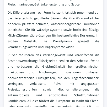
Fleischmarinaden, Getränkeherstellung und Saucen.
Die Differenzierung nach Form konzentriert sich zunehmend auf
die Liefertechnik: gepufferte Säuren, die ihre Wirksamkeit bei
höherem pH-Wert behalten, wasserdispergierbare Emulsionen
ätherischer Öle für wässrige Systeme sowie hochreine flüssige
Milch-/Zitronensäurelösungen für kosteneffektive Dosierung im
großen Maßstab. Die Preisdynamik spiegelt die
Verarbeitungskosten und Trägersysteme wider.
Pulver reduzieren das Versandgewicht und vereinfachen die
Bestandsverwaltung; Flüssigkeiten senken den Arbeitsaufwand
und verbessern die Gleichmäßigkeit bei großtechnischen
Injektionen und Mischungen. Innovationen umfassen
hochkonzentrierte Flüssigkeiten, die den Lagerflächenbedarf
verringern, verkapselte Pulver mit angepassten
Freisetzungsprofilen sowie Mischformulierungen, die
antimikrobielle und antioxidative Schutzfunktionen
kombinieren. All dies fördert die Akzeptanz im Markt für Clean-
Label-Konservierungsstoffe, wo sensorische Neutralität und