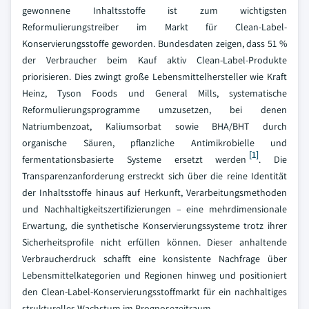
gewonnene Inhaltsstoffe ist zum wichtigsten
Reformulierungstreiber im Markt für Clean-Label-
Konservierungsstoffe geworden. Bundesdaten zeigen, dass 51 %
der Verbraucher beim Kauf aktiv Clean-Label-Produkte
priorisieren. Dies zwingt große Lebensmittelhersteller wie Kraft
Heinz, Tyson Foods und General Mills, systematische
Reformulierungsprogramme umzusetzen, bei denen
Natriumbenzoat, Kaliumsorbat sowie BHA/BHT durch
organische Säuren, pflanzliche Antimikrobielle und
[1]
fermentationsbasierte Systeme ersetzt werden
. Die
Transparenzanforderung erstreckt sich über die reine Identität
der Inhaltsstoffe hinaus auf Herkunft, Verarbeitungsmethoden
und Nachhaltigkeitszertifizierungen – eine mehrdimensionale
Erwartung, die synthetische Konservierungssysteme trotz ihrer
Sicherheitsprofile nicht erfüllen können. Dieser anhaltende
Verbraucherdruck schafft eine konsistente Nachfrage über
Lebensmittelkategorien und Regionen hinweg und positioniert
den Clean-Label-Konservierungsstoffmarkt für ein nachhaltiges
strukturelles Wachstum im Prognosezeitraum.