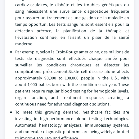
cardiovasculaires, le diabète et les troubles génétiques du
sang nécessitent une surveillance diagnostique fréquente
pour assurer un traitement et une gestion de la maladie en
temps opportun. Les tests sanguins sont essentiels pour la
détection précoce, la planification de la thérapie et
l'évaluation continue, en faisant un pilier de la santé
moderne.
Par exemple, selon la Croix-Rouge américaine, des millions de
tests de diagnostic sont effectués chaque année pour
surveiller les conditions chroniques et détecter les
complications précocement.Sickle cell disease alone affects
approximately 90,000 to 100,000 people in the U.S., with
about 1,000 babies born with the condition each year. These
patients require regular blood testing for hemoglobin levels,
organ function, and treatment response, creating a
continuous need for advanced diagnostic solutions.
To meet this growing demand, healthcare facilities are
investing in high-performance blood testing technologies.
Automated hematology analyzers, immunoassay systems,
and molecular diagnostic platforms are being widely adopted
to improve accuracy and efficiency.