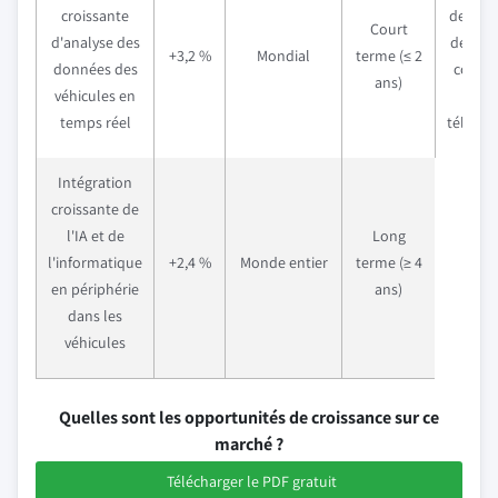
croissante
des ré
Court
d'analyse des
de mobi
+3,2 %
Mondial
terme (≤ 2
données des
conne
ans)
véhicules en
et d
temps réel
téléma
Intégration
croissante de
l'IA et de
Long
l'informatique
+2,4 %
Monde entier
terme (≥ 4
en périphérie
ans)
dans les
véhicules
Quelles sont les opportunités de croissance sur ce
marché ?
Télécharger le PDF gratuit