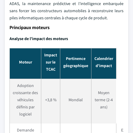
ADAS, la maintenance prédictive et l'intelligence embarquée
sans forcer les constructeurs automobiles à reconstruire leurs
piles informatiques centrales à chaque cycle de produit.
Principaux moteurs
Analyse de l'impact des moteurs
Impact
Pertinence
Calendrier
Moteur
sur le
géographique
d'impact
TCAC
Adoption
croissante des
Moyen
véhicules
+3,8 %
Mondial
terme (2-4
définis par
ans)
logiciel
Demande
Expan