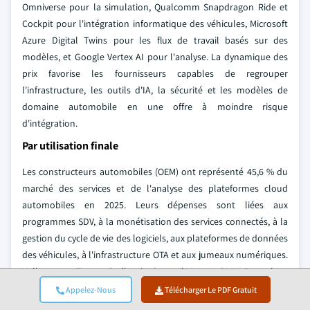
Omniverse pour la simulation, Qualcomm Snapdragon Ride et
Cockpit pour l'intégration informatique des véhicules, Microsoft
Azure Digital Twins pour les flux de travail basés sur des
modèles, et Google Vertex AI pour l'analyse. La dynamique des
prix favorise les fournisseurs capables de regrouper
l'infrastructure, les outils d'IA, la sécurité et les modèles de
domaine automobile en une offre à moindre risque
d'intégration.
Par utilisation finale
Les constructeurs automobiles (OEM) ont représenté 45,6 % du
marché des services et de l'analyse des plateformes cloud
automobiles en 2025. Leurs dépenses sont liées aux
programmes SDV, à la monétisation des services connectés, à la
gestion du cycle de vie des logiciels, aux plateformes de données
des véhicules, à l'infrastructure OTA et aux jumeaux numériques.
Volkswagen, Toyota, Stellantis, General Motors, BMW, Renault et
Tesla sont des acheteurs représentatifs, car chacun a rapproché
Appelez-Nous
Télécharger Le PDF Gratuit
le logiciel des véhicules et les services connectés de la