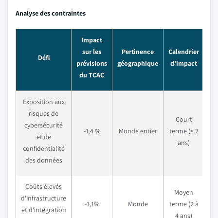
Analyse des contraintes
Impact
sur les
Pertinence
Calendrier
Défi
prévisions
géographique
d'impact
du TCAC
Exposition aux
risques de
Court
cybersécurité
-1,4 %
Monde entier
terme (≤ 2
et de
ans)
confidentialité
des données
Coûts élevés
Moyen
d'infrastructure
-1,1%
Monde
terme (2 à
et d'intégration
4 ans)