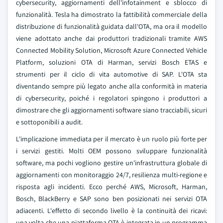
cybersecurity, aggiornamenti dell'infotainment e sblocco di
funzionalità. Tesla ha dimostrato la fattibilità commerciale della
distribuzione di funzionalità guidata dall'OTA, ma ora il modello
viene adottato anche dai produttori tradizionali tramite AWS
Connected Mobility Solution, Microsoft Azure Connected Vehicle
Platform, soluzioni OTA di Harman, servizi Bosch ETAS e
strumenti per il ciclo di vita automotive di SAP. L'OTA sta
diventando sempre più legato anche alla conformità in materia
di cybersecurity, poiché i regolatori spingono i produttori a
dimostrare che gli aggiornamenti software siano tracciabili, sicuri
e sottoponibili a audit.
L'implicazione immediata per il mercato è un ruolo più forte per
i servizi gestiti. Molti OEM possono sviluppare funzionalità
software, ma pochi vogliono gestire un'infrastruttura globale di
aggiornamenti con monitoraggio 24/7, resilienza multi-regione e
risposta agli incidenti. Ecco perché AWS, Microsoft, Harman,
Bosch, BlackBerry e SAP sono ben posizionati nei servizi OTA
adiacenti. L'effetto di secondo livello è la continuità dei ricavi:
una volta che una piattaforma OTA è integrata in un programma