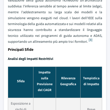
validazione della guida autonoma richiedono un'architettura
suddivisa: l'inferenza sensibile al tempo avviene al limite (edge),
mentre l'addestramento su larga scala dei modelli e la
simulazione vengono eseguiti nel cloud. I lavori dell'IEEE sulla
terminologia della guida automatizzata e sui modelli relativi alla
sicurezza hanno contribuito a standardizzare il linguaggio
tecnico utilizzato nei programmi di guida autonoma e ADAS,
[3]
supportando un allineamento più ampio tra i fornitori.
Principali Sfide
Analisi degli Impatti Restrittivi
Impatto
sulla
Rilevanza
Tempistica
Sfida
Previsione
Geografica
di Impatto
del CAGR
Esposizione a
rischi di
Breve