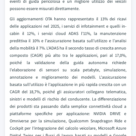
eventi di guida pericolosa e un migliore utilizzo dei veicoli
possono essere misurati direttamente.
Gli aggiornamenti OTA hanno rappresentato il 13% dei ricavi
delle applicazioni nel 2025, i servizi di infotainment e quelli in-
cabin il 12%, i servizi cloud ADAS l'11%, la manutenzione
predittiva il 10% e l'assicurazione basata sull'utilizzo e l'analisi
della mobilità il 7%. L'ADAS ha il secondo tasso di crescita annuo
composto (CAGR) più alto tra le applicazioni, pari al 17,0%,
poiché la validazione della guida autonoma richiede
l'elaborazione di sensori su scala petabyte, simulazione,
annotazione e miglioramento dei modelli. L'assicurazione
basata sull'utilizzo è l'applicazione in più rapida crescita con un
CAGR del 18,7%, poiché gli assicuratori collegano telematica,
sinistri e modelli di rischio del conducente. La differenziazione
dei prodotti sta passando dalla semplice connettività cloud a
piattaforme specifiche per applicazione: NVIDIA DRIVE e
Omniverse per la simulazione, Qualcomm Snapdragon Ride e
Cockpit per l'integrazione del calcolo veicolare, Microsoft Azure
Digital Twins per i flussi di lavoro basati su modelli e Google