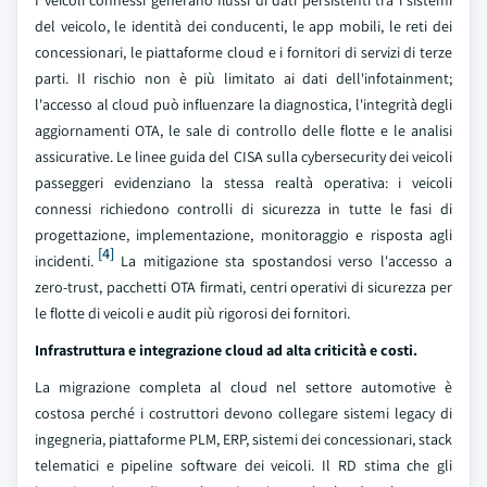
I veicoli connessi generano flussi di dati persistenti tra i sistemi
del veicolo, le identità dei conducenti, le app mobili, le reti dei
concessionari, le piattaforme cloud e i fornitori di servizi di terze
parti. Il rischio non è più limitato ai dati dell'infotainment;
l'accesso al cloud può influenzare la diagnostica, l'integrità degli
aggiornamenti OTA, le sale di controllo delle flotte e le analisi
assicurative. Le linee guida del CISA sulla cybersecurity dei veicoli
passeggeri evidenziano la stessa realtà operativa: i veicoli
connessi richiedono controlli di sicurezza in tutte le fasi di
progettazione, implementazione, monitoraggio e risposta agli
[4]
incidenti.
La mitigazione sta spostandosi verso l'accesso a
zero-trust, pacchetti OTA firmati, centri operativi di sicurezza per
le flotte di veicoli e audit più rigorosi dei fornitori.
Infrastruttura e integrazione cloud ad alta criticità e costi.
La migrazione completa al cloud nel settore automotive è
costosa perché i costruttori devono collegare sistemi legacy di
ingegneria, piattaforme PLM, ERP, sistemi dei concessionari, stack
telematici e pipeline software dei veicoli. Il RD stima che gli