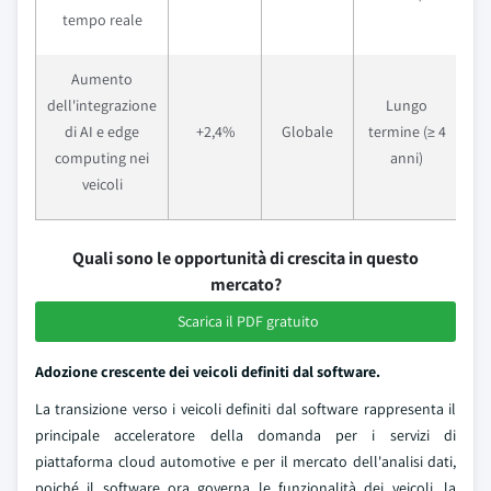
tempo reale
te
Aumento
dell'integrazione
Lungo
di AI e edge
+2,4%
Globale
termine (≥ 4
computing nei
anni)
veicoli
Quali sono le opportunità di crescita in questo
mercato?
Scarica il PDF gratuito
Adozione crescente dei veicoli definiti dal software.
La transizione verso i veicoli definiti dal software rappresenta il
principale acceleratore della domanda per i servizi di
piattaforma cloud automotive e per il mercato dell'analisi dati,
poiché il software ora governa le funzionalità dei veicoli, la