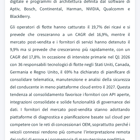
digitale e programmi di architettura definita dal software di
Aptiv, Bosch, Continental, Harman, NVIDIA, Qualcomm e
BlackBerry.
Gli operatori di flotte hanno catturato il 19,7% dei ricavi e si
prevede che cresceranno a un CAGR del 16,9%, mentre il
mercato post-vendita e i fornitori di servizi hanno detenuto il
9,9% ma si prevede che cresceranno più rapidamente, con un
CAGR del 17,8%. In occasione di interviste primarie nel Q1 2026
con 36 responsabili tecnologici di flotte negli Stati Uniti, Canada,
Germania e Regno Unito, il 69% ha dichiarato di pianificare di
consolidare telematica, manutenzione e analisi della sicurezza
del conducente in meno piattaforme cloud entro il 2027. Questa
tendenza al consolidamento favorisce i fornitori con API aperte,
integrazioni consolidate e solide funzionalità di governance dei
dati. I fornitori del mercato post-vendita stanno adottando
piattaforme di diagnostica e pianificazione basate sul cloud per
competere con le reti di concessionari OEM, soprattutto perché i
veicoli connessi rendono più comune l'interpretazione remota
dei codici di errore e i promemoria di manutenzione predittiva.