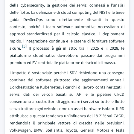
della cybersecurity, la gestione dei servizi connessi e l'analisi
delle flotte. La definizione di cloud computing del NIST e le linee
guida DevSecOps sono direttamente rilevanti in questo
contesto, poiché i team software automotive necessitano di
approcci standardizzati per il calcolo elastico, il deployment
rapido, l'integrazione continua e le catene di fornitura software
[5]
sicure.
Il processo è già in atto: tra il 2025 e il 2028, le
piattaforme cloud-native dovrebbero passare dai programmi
premium ed EV-centrici alle piattaforme dei veicoli di massa.
L'impatto è sostanziale perché i SDV richiedono una consegna
continua del software piuttosto che aggiornamenti annuali.
L'orchestrazione Kubernetes, i carichi di lavoro containerizzati, i
servizi dati dei veicoli basati su API e le pipeline CI/CD
consentono ai costruttori di aggiornare i servizi su tutte le flotte
senza trattare ogni veicolo come un asset hardware isolato. Il RD
attribuisce a questa tendenza un'influenza del 18-21% sul CAGR,
rendendola il principale vettore di crescita nelle previsioni.
Volkswagen, BMW, Stellantis, Toyota, General Motors e Tesla