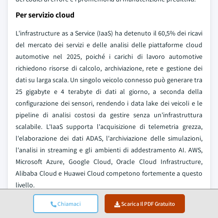
Per servizio cloud
L'infrastructure as a Service (IaaS) ha detenuto il 60,5% dei ricavi
del mercato dei servizi e delle analisi delle piattaforme cloud
automotive nel 2025, poiché i carichi di lavoro automotive
richiedono risorse di calcolo, archiviazione, rete e gestione dei
dati su larga scala. Un singolo veicolo connesso può generare tra
25 gigabyte e 4 terabyte di dati al giorno, a seconda della
configurazione dei sensori, rendendo i data lake dei veicoli e le
pipeline di analisi costosi da gestire senza un'infrastruttura
scalabile. L'IaaS supporta l'acquisizione di telemetria grezza,
l'elaborazione dei dati ADAS, l'archiviazione delle simulazioni,
l'analisi in streaming e gli ambienti di addestramento AI. AWS,
Microsoft Azure, Google Cloud, Oracle Cloud Infrastructure,
Alibaba Cloud e Huawei Cloud competono fortemente a questo
livello.
Il Platform as a Service (PaaS) ha rappresentato il 24,7% dei ricavi
Chiamaci
Scarica Il PDF Gratuito
e sta crescendo a un CAGR del 16,6%, mentre il Software as a