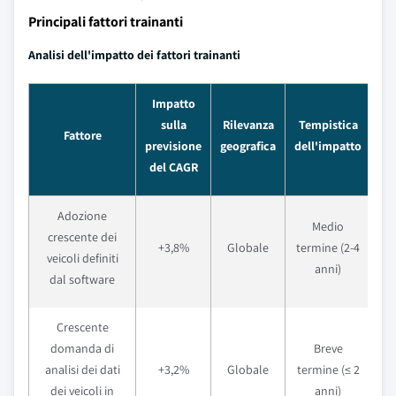
Principali fattori trainanti
Analisi dell'impatto dei fattori trainanti
Impatto
sulla
Rilevanza
Tempistica
Fattore
previsione
geografica
dell'impatto
del CAGR
Adozione
Medio
crescente dei
+3,8%
Globale
termine (2-4
veicoli definiti
anni)
dal software
Crescente
Es
domanda di
Breve
del
analisi dei dati
+3,2%
Globale
termine (≤ 2
m
dei veicoli in
anni)
co