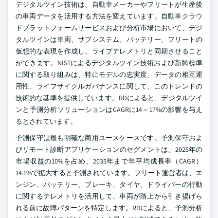
デジタルツイン技術は、自動車メーカーやフリートが生産後
の車両データを活用する方法を変えています。自動車クラウ
ドプラットフォームサービスおよび分析市場において、デジ
タルツインは車両、サブシステム、バッテリー、フリートの
仮想的な表現を作成し、ライブテレメトリと同期させること
ができます。NISTによるデジタルツイン技術および新興標準
に関する取り組みは、特にモデルの忠実度、データの相互運
用性、ライフサイクルガバナンスに関して、このトレンドの
技術的な基準を提供しています。RDによると、デジタルツイ
ンと予測分析ソリューションはCAGRに14～17%の影響を与え
るとされています。
予測保守は最も明確な商用ユースケースです。予測保守およ
びリモート診断アプリケーションのセグメントは、2025年の
市場収益の10%を占め、2035年まで年平均成長率（CAGR）
14.1%で拡大すると予測されています。フリート運営者は、エ
ンジン、バッテリー、ブレーキ、タイヤ、ドライバーの行動
に関するテレメトリを活用して、車両が路上から引き揚げら
れる前に故障パターンを特定します。RDによると、予測分析