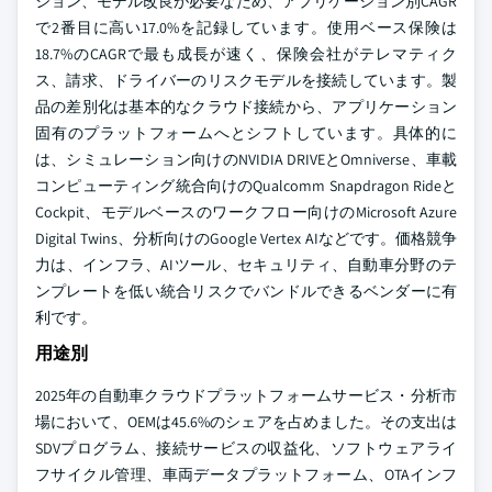
ション、モデル改良が必要なため、アプリケーション別CAGR
で2番目に高い17.0%を記録しています。使用ベース保険は
18.7%のCAGRで最も成長が速く、保険会社がテレマティク
ス、請求、ドライバーのリスクモデルを接続しています。製
品の差別化は基本的なクラウド接続から、アプリケーション
固有のプラットフォームへとシフトしています。具体的に
は、シミュレーション向けのNVIDIA DRIVEとOmniverse、車載
コンピューティング統合向けのQualcomm Snapdragon Rideと
Cockpit、モデルベースのワークフロー向けのMicrosoft Azure
Digital Twins、分析向けのGoogle Vertex AIなどです。価格競争
力は、インフラ、AIツール、セキュリティ、自動車分野のテ
ンプレートを低い統合リスクでバンドルできるベンダーに有
利です。
用途別
2025年の自動車クラウドプラットフォームサービス・分析市
場において、OEMは45.6%のシェアを占めました。その支出は
SDVプログラム、接続サービスの収益化、ソフトウェアライ
フサイクル管理、車両データプラットフォーム、OTAインフ