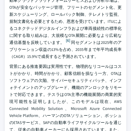
動車クラウドプラットフォームサービスおよび分析市場は、
OTAが安全なパッケージ管理、フリートのセグメント化、更
新スケジューリング、ロールバック制御、テレメトリ監視、
規制文書化を必要とするため、恩恵を受けています。ITUによ
るコネクテッドデジタルインフラおよび車両接続性の標準化
に関する取り組みは、大規模なOTA展開に必要なより広範な
[6]
通信基盤を反映しています。
同セグメントは2025年のア
プリケーション収益の13%を占め、2035年まで年平均成長率
（CAGR）15.9%で成長すると予測されています。
背景にある推進要因は実用性です。物理的なリコールはコス
トがかかり、時間がかかり、顧客信頼を損なう一方、OTAは
ソフトウェアの欠陥、サイバーセキュリティパッチ、インフ
ォテイメントのアップグレード、機能のアンロックをリモー
トで対応できます。テスラはOTA主導の機能展開の商業的実
現可能性を証明しましたが、このモデルは現在、AWS
Connected Mobility Solution、Microsoft Azure Connected
Vehicle Platform、ハーマンのOTAソリューション、ボッシュ
のETASサービス、SAPの自動車ライフサイクルツールを通じ
て、従来の自動車メーカーにも採用されています。また、