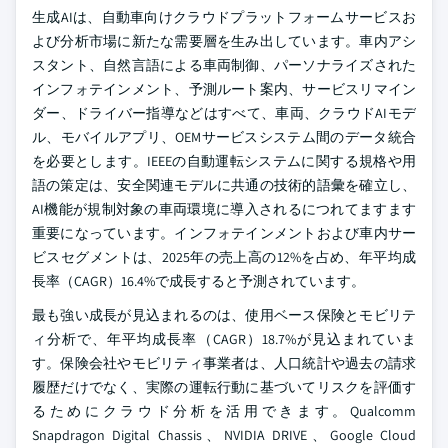
生成AIは、自動車向けクラウドプラットフォームサービスお
よび分析市場に新たな需要層を生み出しています。車内アシ
スタント、自然言語による車両制御、パーソナライズされた
インフォテインメント、予測ルート案内、サービスリマイン
ダー、ドライバー指導などはすべて、車両、クラウドAIモデ
ル、モバイルアプリ、OEMサービスシステム間のデータ統合
を必要とします。IEEEの自動運転システムに関する規格や用
語の策定は、安全関連モデルに共通の技術的語彙を確立し、
AI機能が規制対象の車両環境に導入されるにつれてますます
重要になっています。インフォテインメントおよび車内サー
ビスセグメントは、2025年の売上高の12%を占め、年平均成
長率（CAGR）16.4%で成長すると予測されています。
最も強い成長が見込まれるのは、使用ベース保険とモビリテ
ィ分析で、年平均成長率（CAGR）18.7%が見込まれていま
す。保険会社やモビリティ事業者は、人口統計や過去の請求
履歴だけでなく、実際の運転行動に基づいてリスクを評価す
るためにクラウド分析を活用できます。Qualcomm
Snapdragon Digital Chassis、NVIDIA DRIVE、Google Cloud