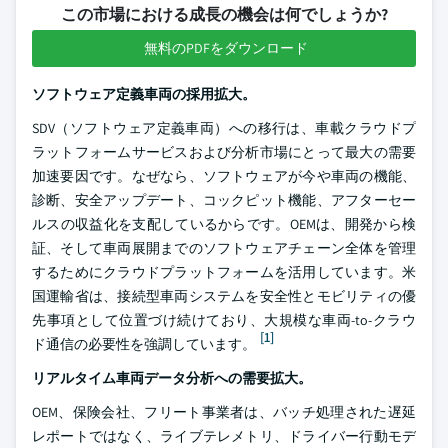
この市場における成長の機会は何でしょうか?
無料のPDFをダウンロード
ソフトウェア定義車両の採用拡大。
SDV（ソフトウェア定義車両）への移行は、車載クラウドプ
ラットフォームサービスおよび分析市場にとって最大の需要
加速要因です。なぜなら、ソフトウェアが今や車両の機能、
診断、安全アップデート、コックピット機能、アフターセー
ルスの収益化を支配しているからです。OEMは、開発から検
証、そして車両展開までのソフトウェアチェーン全体を管理
するためにクラウドプラットフォームを活用しています。米
国運輸省は、接続型車両システムを安全性とモビリティの優
先事項として位置づけ続けており、大規模な車両-to-クラウ
[1]
ド通信の必要性を強調しています。
リアルタイム車両データ分析への需要拡大。
OEM、保険会社、フリート事業者は、バッチ処理された遅延
レポートではなく、ライブテレメトリ、ドライバー行動モデ