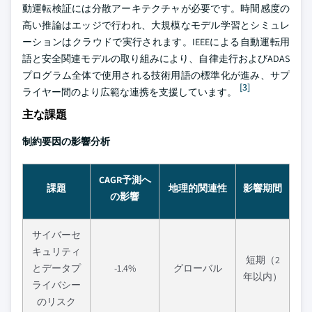
動運転検証には分散アーキテクチャが必要です。時間感度の
高い推論はエッジで行われ、大規模なモデル学習とシミュレ
ーションはクラウドで実行されます。IEEEによる自動運転用
語と安全関連モデルの取り組みにより、自律走行およびADAS
プログラム全体で使用される技術用語の標準化が進み、サプ
[3]
ライヤー間のより広範な連携を支援しています。
主な課題
制約要因の影響分析
CAGR予測へ
課題
地理的関連性
影響期間
の影響
サイバーセ
キュリティ
短期（2
とデータプ
-1.4%
グローバル
年以内）
ライバシー
のリスク