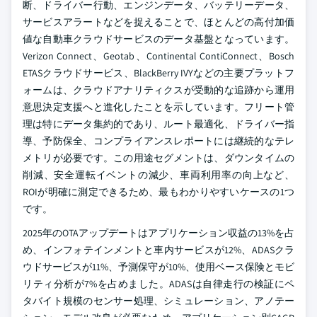
断、ドライバー行動、エンジンデータ、バッテリーデータ、
サービスアラートなどを捉えることで、ほとんどの高付加価
値な自動車クラウドサービスのデータ基盤となっています。
Verizon Connect、Geotab、Continental ContiConnect、Bosch
ETASクラウドサービス、BlackBerry IVYなどの主要プラットフ
ォームは、クラウドアナリティクスが受動的な追跡から運用
意思決定支援へと進化したことを示しています。フリート管
理は特にデータ集約的であり、ルート最適化、ドライバー指
導、予防保全、コンプライアンスレポートには継続的なテレ
メトリが必要です。この用途セグメントは、ダウンタイムの
削減、安全運転イベントの減少、車両利用率の向上など、
ROIが明確に測定できるため、最もわかりやすいケースの1つ
です。
2025年のOTAアップデートはアプリケーション収益の13%を占
め、インフォテインメントと車内サービスが12%、ADASクラ
ウドサービスが11%、予測保守が10%、使用ベース保険とモビ
リティ分析が7%を占めました。ADASは自律走行の検証にペ
タバイト規模のセンサー処理、シミュレーション、アノテー