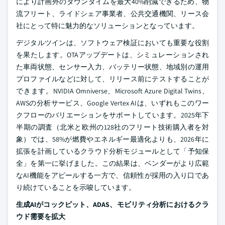
により計画外のダウンタイムを最大40%削減できるため、物
流フリート、ライドシェア事業者、公共交通機関、リース会
社にとって特に魅力的なソリューションとなっています。
デジタルツインは、ソフトウェア検証においても重要な役割
を果たします。OTAアップデートは、シミュレーションされ
た車両状態、センサー入力、バッテリー状態、地域別の運用
プロファイルなどに対して、リリース前にテストすることが
できます。NVIDIA Omniverse、Microsoft Azure Digital Twins、
AWSの分析サービス、Google Vertex AIは、いずれもこのワー
クフローのバリエーションをサポートしています。2025年下
半期の調査（北米と欧州の128社のフリート技術購入者を対
象）では、58%が燃費やエネルギー最適化よりも、2026年に
拡張を計画しているクラウド分析モジュールとして「予知保
全」を第一に挙げました。この結果は、ベンダーがより広範
なAI機能をアピールする一方で、信頼性が採用の入り口であ
り続けていることを示唆しています。
生成AIがコックピット、ADAS、モビリティ分析におけるクラ
ウド需要を拡大