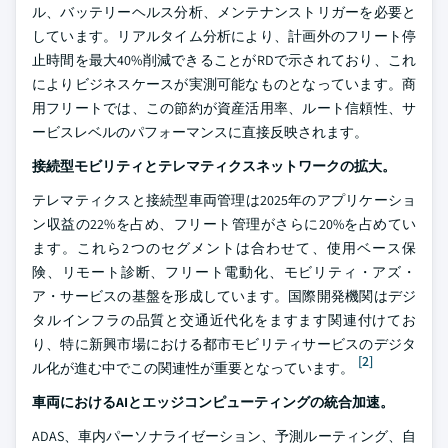
ル、バッテリーヘルス分析、メンテナンストリガーを必要と
しています。リアルタイム分析により、計画外のフリート停
止時間を最大40%削減できることがRDで示されており、これ
によりビジネスケースが実測可能なものとなっています。商
用フリートでは、この節約が資産活用率、ルート信頼性、サ
ービスレベルのパフォーマンスに直接反映されます。
接続型モビリティとテレマティクスネットワークの拡大。
テレマティクスと接続型車両管理は2025年のアプリケーショ
ン収益の22%を占め、フリート管理がさらに20%を占めてい
ます。これら2つのセグメントは合わせて、使用ベース保
険、リモート診断、フリート電動化、モビリティ・アズ・
ア・サービスの基盤を形成しています。国際開発機関はデジ
タルインフラの品質と交通近代化をますます関連付けてお
り、特に新興市場における都市モビリティサービスのデジタ
[2]
ル化が進む中でこの関連性が重要となっています。
車両におけるAIとエッジコンピューティングの統合加速。
ADAS、車内パーソナライゼーション、予測ルーティング、自