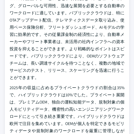
グ、グローバルな可用性、迅速な展開を必要とする自動車の
ワークロードに適しています。パブリッククラウドは、特に
OTAアップデート配信、テレマティクスデータ取り込み、使
用ベース保険分析、フリートダッシュボード、AIモデルの学
習に効果的です。その従量課金制の経済性により、自動車メ
ーカーやフリート事業者は、未活用の社内インフラへの資本
投資を抑えることができます。より戦略的なポイントはスピ
ードです。パブリッククラウドにより、OEMのソフトウェア
チームは、長い調達サイクルを待つことなく、複数の地域で
サービスのテスト、リリース、スケーリングを迅速に行うこ
とができます。
2025年の収益に占めるプライベートクラウドの割合は35%
で、ハイブリッドクラウドは10%でした。プライベート展開
は、プレミアムOEM、独自の運転知能データ、規制対象の個
人モビリティデータ、機密性の高いエンジニアリングワーク
ロードにとって引き続き重要です。ハイブリッドクラウドは
欧州で注目を集めています。OEMが個人を特定できるモビリ
ティデータや規制対象のワークロードを厳重に管理しなが