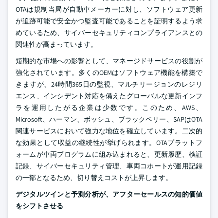
OTAは規制当局が自動車メーカーに対し、ソフトウェア更新
が追跡可能で安全かつ監査可能であることを証明するよう求
めているため、サイバーセキュリティコンプライアンスとの
関連性が高まっています。
短期的な市場への影響として、マネージドサービスの役割が
強化されています。多くのOEMはソフトウェア機能を構築で
きますが、24時間365日の監視、マルチリージョンのレジリ
エンス、インシデント対応を備えたグローバルな更新インフ
ラを運用したがる企業は少数です。このため、AWS、
Microsoft、ハーマン、ボッシュ、ブラックベリー、SAPはOTA
関連サービスにおいて強力な地位を確立しています。二次的
な効果として収益の継続性が挙げられます。OTAプラットフ
ォームが車両プログラムに組み込まれると、更新履歴、検証
記録、サイバーセキュリティ管理、車両コホートが運用記録
の一部となるため、切り替えコストが上昇します。
デジタルツインと予測分析が、アフターセールスの知的価値
をシフトさせる