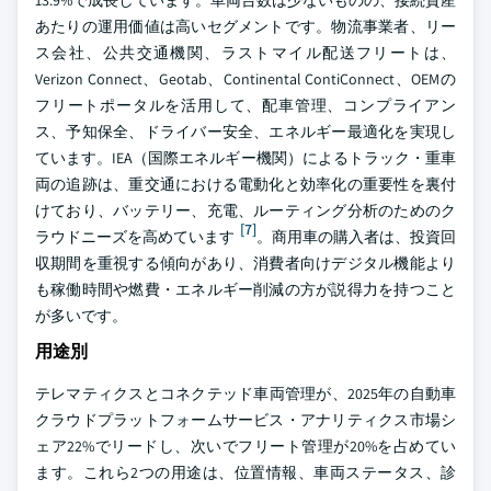
13.9%で成長しています。車両台数は少ないものの、接続資産
あたりの運用価値は高いセグメントです。物流事業者、リー
ス会社、公共交通機関、ラストマイル配送フリートは、
Verizon Connect、Geotab、Continental ContiConnect、OEMの
フリートポータルを活用して、配車管理、コンプライアン
ス、予知保全、ドライバー安全、エネルギー最適化を実現し
ています。IEA（国際エネルギー機関）によるトラック・重車
両の追跡は、重交通における電動化と効率化の重要性を裏付
けており、バッテリー、充電、ルーティング分析のためのク
[7]
ラウドニーズを高めています
。商用車の購入者は、投資回
収期間を重視する傾向があり、消費者向けデジタル機能より
も稼働時間や燃費・エネルギー削減の方が説得力を持つこと
が多いです。
用途別
テレマティクスとコネクテッド車両管理が、2025年の自動車
クラウドプラットフォームサービス・アナリティクス市場シ
ェア22%でリードし、次いでフリート管理が20%を占めてい
ます。これら2つの用途は、位置情報、車両ステータス、診