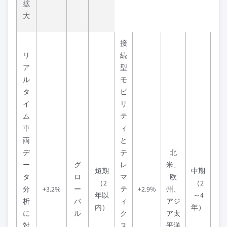
拡
大
接
リ
続
ア
型
ル
モ
タ
ビ
イ
リ
ム
テ
車
ィ
両
と
デ
テ
北
ー
グ
レ
米、
短期
中期
タ
ロ
マ
欧
（2
（2
分
+3.2%
ー
テ
+2.9%
州、
年以
～4
析
バ
ィ
アジ
内）
年）
に
ル
ク
ア太
対
ス
平洋