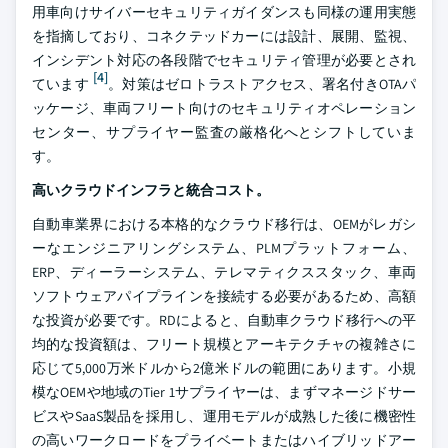
用車向けサイバーセキュリティガイダンスも同様の運用実態
を指摘しており、コネクテッドカーには設計、展開、監視、
インシデント対応の各段階でセキュリティ管理が必要とされ
[4]
ています
。対策はゼロトラストアクセス、署名付きOTAパ
ッケージ、車両フリート向けのセキュリティオペレーション
センター、サプライヤー監査の厳格化へとシフトしていま
す。
高いクラウドインフラと統合コスト。
自動車業界における本格的なクラウド移行は、OEMがレガシ
ーなエンジニアリングシステム、PLMプラットフォーム、
ERP、ディーラーシステム、テレマティクススタック、車両
ソフトウェアパイプラインを接続する必要があるため、高額
な投資が必要です。RDによると、自動車クラウド移行への平
均的な投資額は、フリート規模とアーキテクチャの複雑さに
応じて5,000万米ドルから2億米ドルの範囲にあります。小規
模なOEMや地域のTier 1サプライヤーは、まずマネージドサー
ビスやSaaS製品を採用し、運用モデルが成熟した後に機密性
の高いワークロードをプライベートまたはハイブリッドアー