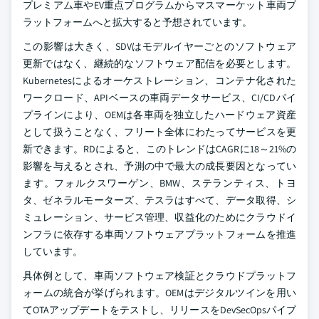
プレミアム車やEV重点プログラムからマスマーケット車両プ
ラットフォームへと拡大すると予想されています。
この影響は大きく、SDVはモデルイヤーごとのソフトウェア
更新ではなく、継続的なソフトウェア配信を必要とします。
Kubernetesによるオーケストレーション、コンテナ化された
ワークロード、APIベースの車両データサービス、CI/CDパイ
プラインにより、OEMは各車両を独立したハードウェア資産
として扱うことなく、フリート全体にわたってサービスを更
新できます。RDによると、このトレンドはCAGRに18～21%の
影響を与えるとされ、予測の中で最大の成長要因となってい
ます。フォルクスワーゲン、BMW、ステランティス、トヨ
タ、ゼネラルモーターズ、テスラはすべて、データ取得、シ
ミュレーション、サービス管理、収益化のためにクラウドイ
ンフラに依存する車両ソフトウェアプラットフォームを推進
しています。
具体例として、車両ソフトウェア検証とクラウドプラットフ
ォームの統合が挙げられます。OEMはデジタルツインを用い
てOTAアップデートをテストし、リリースをDevSecOpsパイプ