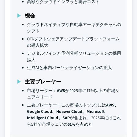
高額なクラウドインフラと統合コスト
機会
クラウドネイティブな自動車アーキテクチャへの
シフト
OTAソフトウェアアップデートプラットフォーム
の導入拡大
デジタルツインと予測分析ソリューションの採用
拡大
生成AIと車内パーソナライゼーションの拡大
主要プレーヤー
市場リーダー：
AWS
が2025年に17%以上の市場シ
ェアをリード
主要プレーヤー：この市場のトップ5には
AWS、
Google Cloud、Huawei Cloud、Microsoft
Intelligent Cloud、SAP
が含まれ、2025年にはこれ
ら5社で市場シェアの
51%
を占めた