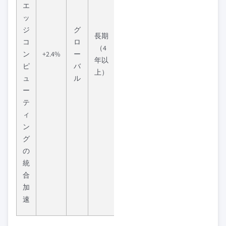
エ
ッ
ジ
グ
長期
コ
ロ
（4
ン
+2.4%
ー
年以
ピ
バ
上）
ュ
ル
ー
テ
ィ
ン
グ
の
統
合
加
速