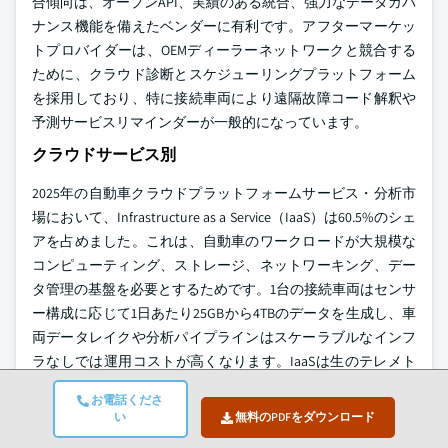
合傾向は、オープンAPI、実績のある統合、強力なデータガバ
ナンス機能を備えたベンダーに有利です。アフターマーケッ
トプロバイダーは、OEMディーラーネットワークと競合する
ために、クラウド診断とスケジューリングプラットフォーム
を採用しており、特に接続車両により遠隔故障コード解釈や
予測サービスリマインダーが一般的になっています。
クラウドサービス別
2025年の自動車クラウドプラットフォームサービス・分析市
場において、Infrastructure as a Service（IaaS）は60.5%のシェ
アを占めました。これは、自動車のワークロードが大規模な
コンピューティング、ストレージ、ネットワーキング、デー
タ管理の基盤を必要とするためです。1台の接続車両はセンサ
ー構成に応じて1日あたり25GBから4TBのデータを生成し、車
両データレイクや分析パイプラインはスケーラブルなインフ
ラなしでは運用コストが高くなります。IaaSは生のテレメト
リ取り込み、ADASデータ処理、シミュレーションストレー
お電話くださ
ジ、ストリーミング分析、AIトレーニング環境をサポートし
い
無料のPDFをダウンロード
ます。AWS、Microsoft Azure、Google Cloud、Oracle Cloud