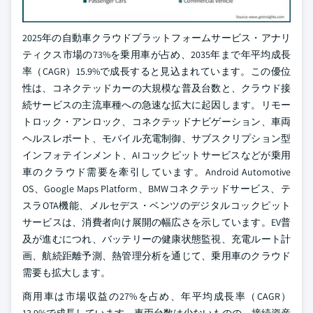
2025年の自動車クラウドプラットフォームサービス・アナリ
ティクス市場の73%を乗用車が占め、2035年まで年平均成長
率（CAGR）15.9%で成長すると見込まれています。この優位
性は、コネクテッドカーの大規模な普及台数と、クラウド接
続サービスの主流車種への急速な拡大に起因します。リモー
トロック・アンロック、コネクテッドナビゲーション、車両
ヘルスレポート、モバイル充電制御、サブスクリプション型
インフォテインメント、AIコックピットサービスなどが乗用
車のクラウド需要を牽引しています。Android Automotive
OS、Google Maps Platform、BMWコネクテッドサービス、テ
スラOTA機能、メルセデス・ベンツのデジタルコックピット
サービスは、消費者向け展開の幅広さを示しています。EV普
及が進むにつれ、バッテリーの健康状態監視、充電ルート計
画、航続距離予測、熱管理分析を通じて、乗用車のクラウド
需要も拡大します。
商用車は市場収益の27%を占め、年平均成長率（CAGR）