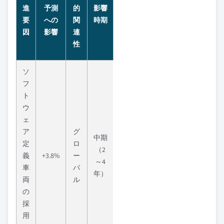
進
予測
的
影響
要
への
関
時期
因
影響
連
性
ソ
フ
ト
ウ
ェ
ア
グ
中期
定
ロ
（2
義
+3.8%
ー
～4
車
バ
年）
両
ル
の
採
用