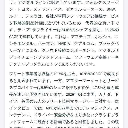
ラ、デジタルツインに関連しています。フォルクスワーゲ
ン、トヨタ、ステランティス、ゼネラルモーターズ、BMW、
ルノー、テスラは、各社が車両ソフトウェアと接続サービス
を戦略的製品計画に近づけているため、代表的な買い手で
す。ティア1サプライヤーは24.8%のシェアを持ち、16.2%の
CAGRで成長しています。これは、アプティブ、ボッシュ、コ
ンチネンタル、ハーマン、NVIDIA、クアルコム、ブラックベ
リーなどによる、クラウド接続コンポーネント、デジタルサ
プライチェーンプラットフォーム、ソフトウェア定義アーキ
テクチャプログラムによって支えられています。
フリート事業者は収益の19.7%を占め、16.9%のCAGRで成長す
ると見込まれています。一方、アフターマーケットとサービ
スプロバイダーは9.9%のシェアを持ちますが、17.8%と最も成
長が速いと予測されています。2026年Q1に米国、カナダ、ド
イツ、英国の36人のフリート技術マネージャーに対する一次
インタビューでは、69%が2027年までにテレマティクス、メ
ンテナンス、ドライバー安全分析をより少ないクラウドプラ
ットフォームに統合する計画であると回答しました。この統