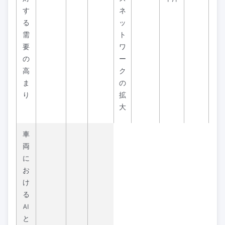
す
ネ
る
ッ
需
ト
要
ワ
の
ー
高
ク
ま
の
り
拡
大
車
両
に
お
け
る
AI
と